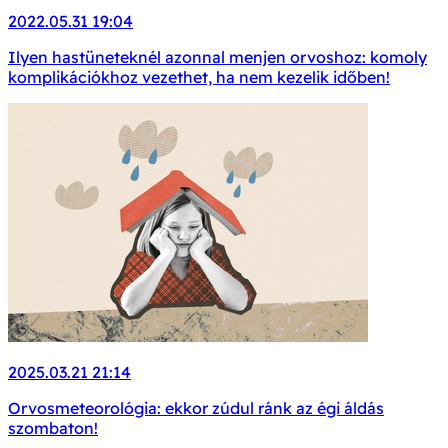
2022.05.31 19:04
Ilyen hastüneteknél azonnal menjen orvoshoz: komoly
komplikációkhoz vezethet, ha nem kezelik időben!
2025.03.21 21:14
Orvosmeteorológia: ekkor zúdul ránk az égi áldás
szombaton!