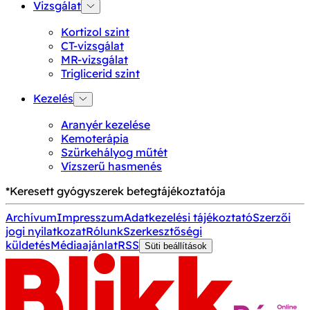
Vizsgálat
Kortizol szint
CT-vizsgálat
MR-vizsgálat
Triglicerid szint
Kezelés
Aranyér kezelése
Kemoterápia
Szürkehályog műtét
Vízszerű hasmenés
*Keresett gyógyszerek betegtájékoztatója
Archívum
Impresszum
Adatkezelési tájékoztató
Szerzői
jogi nyilatkozat
Rólunk
Szerkesztőségi
küldetés
Médiaajánlat
RSS
Süti beállítások