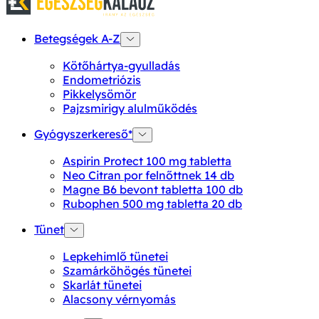
Betegségek A-Z
Kötőhártya-gyulladás
Endometriózis
Pikkelysömör
Pajzsmirigy alulműködés
Gyógyszerkereső*
Aspirin Protect 100 mg tabletta
Neo Citran por felnőttnek 14 db
Magne B6 bevont tabletta 100 db
Rubophen 500 mg tabletta 20 db
Tünet
Lepkehimlő tünetei
Szamárköhögés tünetei
Skarlát tünetei
Alacsony vérnyomás