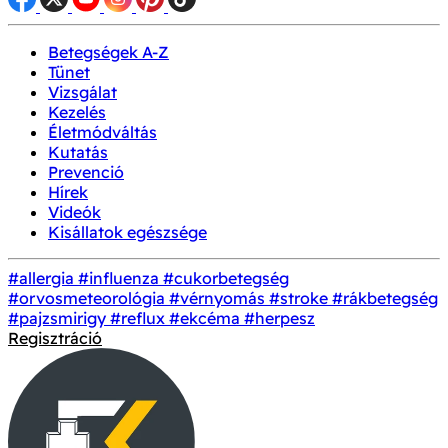
Betegségek A-Z
Tünet
Vizsgálat
Kezelés
Életmódváltás
Kutatás
Prevenció
Hírek
Videók
Kisállatok egészsége
#allergia
#influenza
#cukorbetegség
#orvosmeteorológia
#vérnyomás
#stroke
#rákbetegség
#pajzsmirigy
#reflux
#ekcéma
#herpesz
Regisztráció