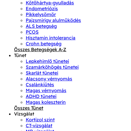
Kötőhártya-gyulladás
Endometriózis
Pikkelysömör
Pajzsmirigy alulműködés
ALS betegség
PCOS
Hisztamin intolerancia
Crohn betegség
Összes Betegségek A-Z
Tünet
Lepkehimlő tünetei
Szamárköhögés tünetei
Skarlát tünetei
Alacsony vérnyomás
Csalánkiütés
Magas vérnyomás
ADHD tünetei
Magas koleszterin
Összes Tünet
Vizsgálat
Kortizol szint
CT-vizsgálat