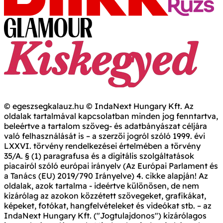
© egeszsegkalauz.hu © IndaNext Hungary Kft. Az
oldalak tartalmával kapcsolatban minden jog fenntartva,
beleértve a tartalom szöveg- és adatbányászat céljára
való felhasználását is – a szerzői jogról szóló 1999. évi
LXXVI. törvény rendelkezései értelmében a törvény
35/A. § (1) paragrafusa és a digitális szolgáltatások
piacairól szóló európai irányelv (Az Európai Parlament és
a Tanács (EU) 2019/790 Irányelve) 4. cikke alapján! Az
oldalak, azok tartalma - ideértve különösen, de nem
kizárólag az azokon közzétett szövegeket, grafikákat,
képeket, fotókat, hangfelvételeket és videókat stb. – az
IndaNext Hungary Kft. ("Jogtulajdonos") kizárólagos