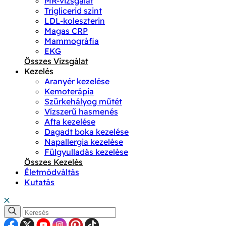
MR-vizsgálat
Triglicerid szint
LDL-koleszterin
Magas CRP
Mammográfia
EKG
Összes Vizsgálat
Kezelés
Aranyér kezelése
Kemoterápia
Szürkehályog műtét
Vízszerű hasmenés
Afta kezelése
Dagadt boka kezelése
Napallergia kezelése
Fülgyulladás kezelése
Összes Kezelés
Életmódváltás
Kutatás