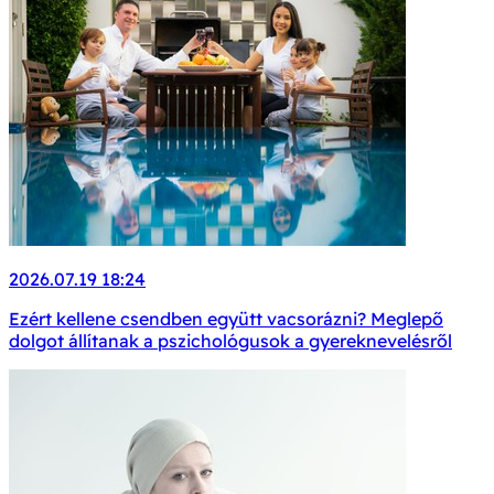
2026.07.19 18:24
Ezért kellene csendben együtt vacsorázni? Meglepő
dolgot állítanak a pszichológusok a gyereknevelésről