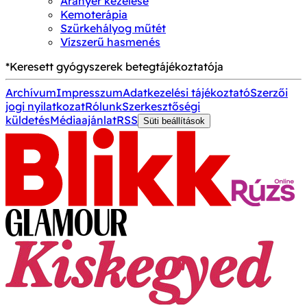
Aranyér kezelése
Kemoterápia
Szürkehályog műtét
Vízszerű hasmenés
*Keresett gyógyszerek betegtájékoztatója
Archívum
Impresszum
Adatkezelési tájékoztató
Szerzői
jogi nyilatkozat
Rólunk
Szerkesztőségi
küldetés
Médiaajánlat
RSS
Süti beállítások