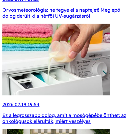
Orvosmeteorológia: ne tegye el a naptejet! Meglepő
dolog derült ki a hétfői UV-sugárzásról
2026.07.19 19:54
Ez a legrosszabb dolog, amit a mosógépébe önthet: az
onkológusok elárulták, miért veszélyes