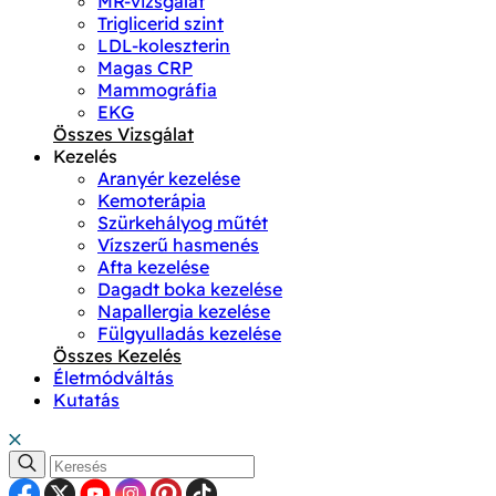
MR-vizsgálat
Triglicerid szint
LDL-koleszterin
Magas CRP
Mammográfia
EKG
Összes Vizsgálat
Kezelés
Aranyér kezelése
Kemoterápia
Szürkehályog műtét
Vízszerű hasmenés
Afta kezelése
Dagadt boka kezelése
Napallergia kezelése
Fülgyulladás kezelése
Összes Kezelés
Életmódváltás
Kutatás