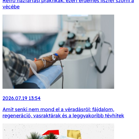
Retro háztartási praktikák: ezért érdemes lisztet szórni a
vécébe
2026.07.19 13:54
Amit senki nem mond el a véradásról: fájdalom,
regeneráció, vasraktárak és a leggyakoribb tévhitek