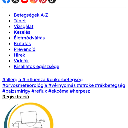
Betegségek A-Z
Tünet
Vizsgálat
Kezelés
Életmódváltás
Kutatás
Prevenció
Hírek
Videók
Kisállatok egészsége
#allergia
#influenza
#cukorbetegség
#orvosmeteorológia
#vérnyomás
#stroke
#rákbetegség
#pajzsmirigy
#reflux
#ekcéma
#herpesz
Regisztráció