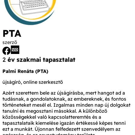
PTA
szerző
2
év szakmai tapasztalat
Palmi Renáta (PTA)
újságíró, online szerkesztő
Azért szerettem bele az újságírásba, mert hangot ad a
tudásnak, a gondolatoknak, az embereknek, és fontos
történeteket mesél el. Izgalmas minden nap új dolgokat
tanulni és megosztani másokkal. A különböző
közösségekkel való kapcsolatteremtés és a
tapasztalataik kiemelése igazán értékessé képes tenni
ezt a munkát. Újonnan felfedezett szenvedélyem az
egészség, és az orvostudomány területe.