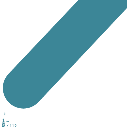
1
...
5
/ 112