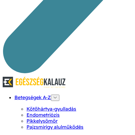
Betegségek A-Z
Kötőhártya-gyulladás
Endometriózis
Pikkelysömör
Pajzsmirigy alulműködés