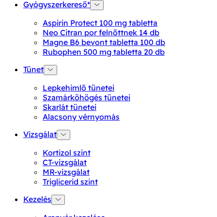
Gyógyszerkereső*
Aspirin Protect 100 mg tabletta
Neo Citran por felnőttnek 14 db
Magne B6 bevont tabletta 100 db
Rubophen 500 mg tabletta 20 db
Tünet
Lepkehimlő tünetei
Szamárköhögés tünetei
Skarlát tünetei
Alacsony vérnyomás
Vizsgálat
Kortizol szint
CT-vizsgálat
MR-vizsgálat
Triglicerid szint
Kezelés