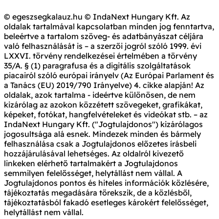
© egeszsegkalauz.hu © IndaNext Hungary Kft. Az
oldalak tartalmával kapcsolatban minden jog fenntartva,
beleértve a tartalom szöveg- és adatbányászat céljára
való felhasználását is – a szerzői jogról szóló 1999. évi
LXXVI. törvény rendelkezései értelmében a törvény
35/A. § (1) paragrafusa és a digitális szolgáltatások
piacairól szóló európai irányelv (Az Európai Parlament és
a Tanács (EU) 2019/790 Irányelve) 4. cikke alapján! Az
oldalak, azok tartalma - ideértve különösen, de nem
kizárólag az azokon közzétett szövegeket, grafikákat,
képeket, fotókat, hangfelvételeket és videókat stb. – az
IndaNext Hungary Kft. ("Jogtulajdonos") kizárólagos
jogosultsága alá esnek. Mindezek minden és bármely
felhasználása csak a Jogtulajdonos előzetes írásbeli
hozzájárulásával lehetséges. Az oldalról kivezető
linkeken elérhető tartalmakért a Jogtulajdonos
semmilyen felelősséget, helytállást nem vállal. A
Jogtulajdonos pontos és hiteles információk közlésére,
tájékoztatás megadására törekszik, de a közlésből,
tájékoztatásból fakadó esetleges károkért felelősséget,
helytállást nem vállal.