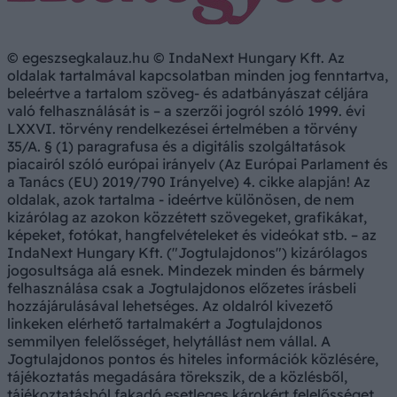
© egeszsegkalauz.hu © IndaNext Hungary Kft. Az
oldalak tartalmával kapcsolatban minden jog fenntartva,
beleértve a tartalom szöveg- és adatbányászat céljára
való felhasználását is – a szerzői jogról szóló 1999. évi
LXXVI. törvény rendelkezései értelmében a törvény
35/A. § (1) paragrafusa és a digitális szolgáltatások
piacairól szóló európai irányelv (Az Európai Parlament és
a Tanács (EU) 2019/790 Irányelve) 4. cikke alapján! Az
oldalak, azok tartalma - ideértve különösen, de nem
kizárólag az azokon közzétett szövegeket, grafikákat,
képeket, fotókat, hangfelvételeket és videókat stb. – az
IndaNext Hungary Kft. ("Jogtulajdonos") kizárólagos
jogosultsága alá esnek. Mindezek minden és bármely
felhasználása csak a Jogtulajdonos előzetes írásbeli
hozzájárulásával lehetséges. Az oldalról kivezető
linkeken elérhető tartalmakért a Jogtulajdonos
semmilyen felelősséget, helytállást nem vállal. A
Jogtulajdonos pontos és hiteles információk közlésére,
tájékoztatás megadására törekszik, de a közlésből,
tájékoztatásból fakadó esetleges károkért felelősséget,