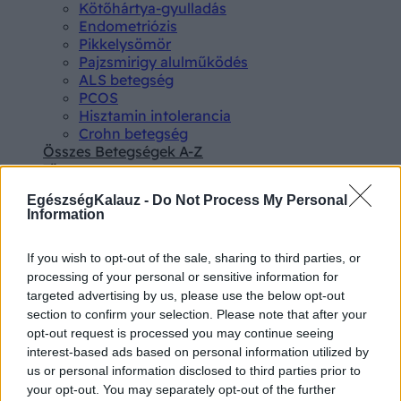
Kötőhártya-gyulladás
Endometriózis
Pikkelysömör
Pajzsmirigy alulműködés
ALS betegség
PCOS
Hisztamin intolerancia
Crohn betegség
Összes Betegségek A-Z
Tünet
Lepkehimlő tünetei
EgészségKalauz -
Do Not Process My Personal
Szamárköhögés tünetei
Information
Skarlát tünetei
Alacsony vérnyomás
Csalánkiütés
If you wish to opt-out of the sale, sharing to third parties, or
Magas vérnyomás
processing of your personal or sensitive information for
ADHD tünetei
targeted advertising by us, please use the below opt-out
Magas koleszterin
section to confirm your selection. Please note that after your
Összes Tünet
opt-out request is processed you may continue seeing
Vizsgálat
interest-based ads based on personal information utilized by
Kortizol szint
us or personal information disclosed to third parties prior to
CT-vizsgálat
your opt-out. You may separately opt-out of the further