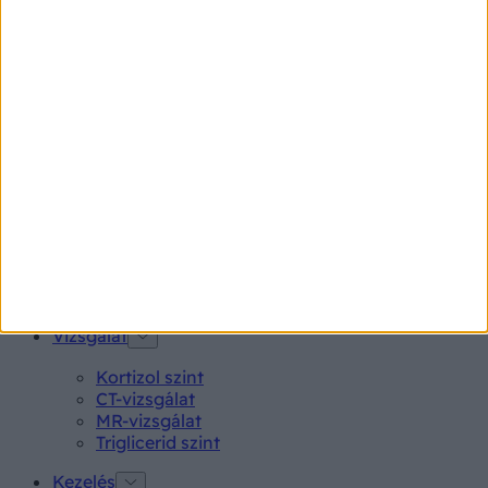
Pajzsmirigy alulműködés
Gyógyszerkereső*
Aspirin Protect 100 mg tabletta
Neo Citran por felnőttnek 14 db
Magne B6 bevont tabletta 100 db
Rubophen 500 mg tabletta 20 db
Tünet
Lepkehimlő tünetei
Szamárköhögés tünetei
Skarlát tünetei
Alacsony vérnyomás
Vizsgálat
Kortizol szint
CT-vizsgálat
MR-vizsgálat
Triglicerid szint
Kezelés