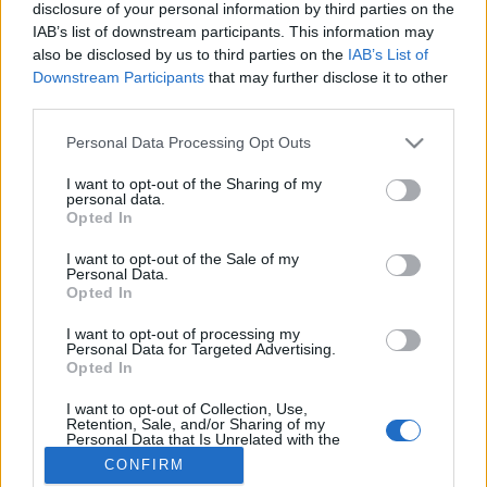
MR-vizsgálat
disclosure of your personal information by third parties on the
Triglicerid szint
IAB’s list of downstream participants. This information may
LDL-koleszterin
also be disclosed by us to third parties on the
IAB’s List of
Magas CRP
Downstream Participants
that may further disclose it to other
Mammográfia
third parties.
EKG
Összes Vizsgálat
Please note that this website/app uses one or more Google
Personal Data Processing Opt Outs
Kezelés
services and may gather and store information including but
Aranyér kezelése
not limited to your visit or usage behaviour. You may click to
I want to opt-out of the Sharing of my
Kemoterápia
personal data.
grant or deny consent to Google and its third-party tags to
Szürkehályog műtét
Opted In
use your data for below specified purposes in below Google
Vízszerű hasmenés
consent section.
I want to opt-out of the Sale of my
Afta kezelése
Personal Data.
Dagadt boka kezelése
Opted In
Napallergia kezelése
Fülgyulladás kezelése
I want to opt-out of processing my
Összes Kezelés
Personal Data for Targeted Advertising.
Opted In
Életmódváltás
Kutatás
I want to opt-out of Collection, Use,
Retention, Sale, and/or Sharing of my
Personal Data that Is Unrelated with the
Purposes for which it was collected.
CONFIRM
Opted Out