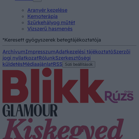
Aranyér kezelése
Kemoterápia
Szürkehályog műtét
Vízszerű hasmenés
*Keresett gyógyszerek betegtájékoztatója
Archívum
Impresszum
Adatkezelési tájékoztató
Szerzői
jogi nyilatkozat
Rólunk
Szerkesztőségi
küldetés
Médiaajánlat
RSS
Süti beállítások