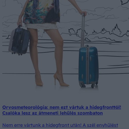
Orvosmeteorológia: nem ezt vártuk a hidegfronttól!
Csalóka lesz az átmeneti lehűlés szombaton
Nem erre vártunk a hidegfront után! A szél enyhülést