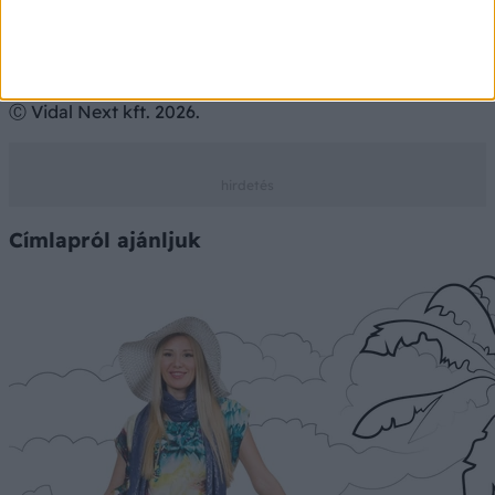
Az adatokat a PHARMINDEX gyógyszer-információs
adatbázis szolgáltatja
Ⓒ Vidal Next kft. 2026.
Címlapról ajánljuk