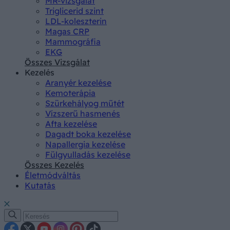
MR-vizsgálat
Triglicerid szint
LDL-koleszterin
Magas CRP
Mammográfia
EKG
Összes Vizsgálat
Kezelés
Aranyér kezelése
Kemoterápia
Szürkehályog műtét
Vízszerű hasmenés
Afta kezelése
Dagadt boka kezelése
Napallergia kezelése
Fülgyulladás kezelése
Összes Kezelés
Életmódváltás
Kutatás