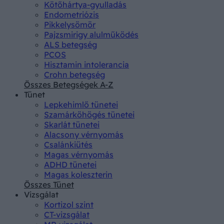
Kötőhártya-gyulladás
Endometriózis
Pikkelysömör
Pajzsmirigy alulműködés
ALS betegség
PCOS
Hisztamin intolerancia
Crohn betegség
Összes Betegségek A-Z
Tünet
Lepkehimlő tünetei
Szamárköhögés tünetei
Skarlát tünetei
Alacsony vérnyomás
Csalánkiütés
Magas vérnyomás
ADHD tünetei
Magas koleszterin
Összes Tünet
Vizsgálat
Kortizol szint
CT-vizsgálat