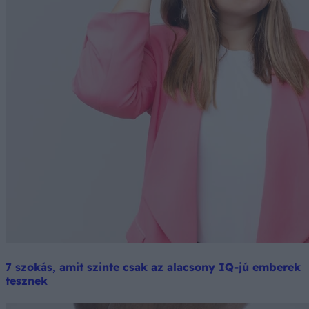
7 szokás, amit szinte csak az alacsony IQ-jú emberek
tesznek