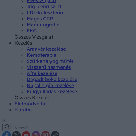
MR-vizsgálat
Triglicerid szint
LDL-koleszterin
Magas CRP
Mammográfia
EKG
Összes Vizsgálat
Kezelés
Aranyér kezelése
Kemoterápia
Szürkehályog műtét
Vízszerű hasmenés
Afta kezelése
Dagadt boka kezelése
Napallergia kezelése
Fülgyulladás kezelése
Összes Kezelés
Életmódváltás
Kutatás