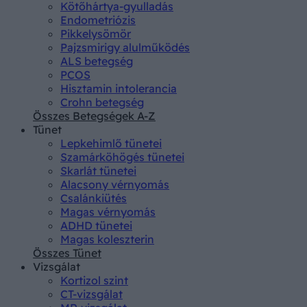
Kötőhártya-gyulladás
Endometriózis
Pikkelysömör
Pajzsmirigy alulműködés
ALS betegség
PCOS
Hisztamin intolerancia
Crohn betegség
Összes Betegségek A-Z
Tünet
Lepkehimlő tünetei
Szamárköhögés tünetei
Skarlát tünetei
Alacsony vérnyomás
Csalánkiütés
Magas vérnyomás
ADHD tünetei
Magas koleszterin
Összes Tünet
Vizsgálat
Kortizol szint
CT-vizsgálat