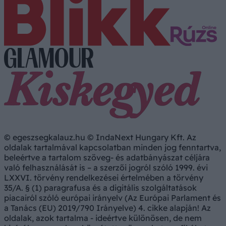
© egeszsegkalauz.hu © IndaNext Hungary Kft. Az
oldalak tartalmával kapcsolatban minden jog fenntartva,
beleértve a tartalom szöveg- és adatbányászat céljára
való felhasználását is – a szerzői jogról szóló 1999. évi
LXXVI. törvény rendelkezései értelmében a törvény
35/A. § (1) paragrafusa és a digitális szolgáltatások
piacairól szóló európai irányelv (Az Európai Parlament és
a Tanács (EU) 2019/790 Irányelve) 4. cikke alapján! Az
oldalak, azok tartalma - ideértve különösen, de nem