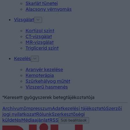
Skarlát tünetei
Alacsony vérnyomás
Vizsgálat
Kortizol szint
CT-vizsgálat
MR-vizsgálat
Triglicerid szint
Kezelés
Aranyér kezelése
Kemoterápia
Szürkehályog műtét
Vízszerű hasmenés
*Keresett gyógyszerek betegtájékoztatója
Archívum
Impresszum
Adatkezelési tájékoztató
Szerzői
jogi nyilatkozat
Rólunk
Szerkesztőségi
küldetés
Médiaajánlat
RSS
Süti beállítások