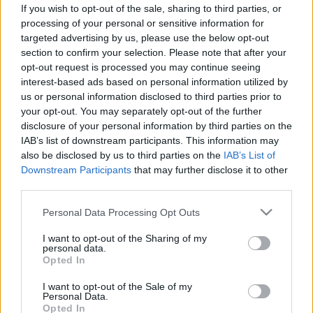
If you wish to opt-out of the sale, sharing to third parties, or
processing of your personal or sensitive information for
targeted advertising by us, please use the below opt-out
section to confirm your selection. Please note that after your
Orvos válaszol
opt-out request is processed you may continue seeing
2011. április 08. 15:34
interest-based ads based on personal information utilized by
Módosítva: 2015. november 04. 13:49
us or personal information disclosed to third parties prior to
Megosztás
Küldés
Küldés Messengeren
your opt-out. You may separately opt-out of the further
disclosure of your personal information by third parties on the
IAB’s list of downstream participants. This information may
Egészségkalauz
also be disclosed by us to third parties on the
IAB’s List of
Egészségkalauz
Downstream Participants
that may further disclose it to other
third parties.
Kérdés: Kedves Doktornő/Doktor Úr!
Please note that this website/app uses one or more Google
Personal Data Processing Opt Outs
services and may gather and store information including but
not limited to your visit or usage behaviour. You may click to
I want to opt-out of the Sharing of my
Egy kedves ismerősöm problémájáról kérnék
personal data.
grant or deny consent to Google and its third-party tags to
Opted In
tanácsot.
use your data for below specified purposes in below Google
consent section.
I want to opt-out of the Sale of my
Personal Data.
50 év feletti nő.10-15 évvel ezelőtt arcidegzsábája
Opted In