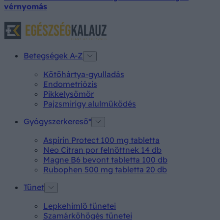
vérnyomás
Betegségek A-Z
Kötőhártya-gyulladás
Endometriózis
Pikkelysömör
Pajzsmirigy alulműködés
Gyógyszerkereső*
Aspirin Protect 100 mg tabletta
Neo Citran por felnőttnek 14 db
Magne B6 bevont tabletta 100 db
Rubophen 500 mg tabletta 20 db
Tünet
Lepkehimlő tünetei
Szamárköhögés tünetei