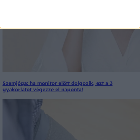
Szemjóga: ha monitor előtt dolgozik, ezt a 3
gyakorlatot végezze el naponta!