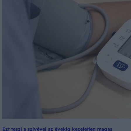
Ezt teszi a szívével az évekig kezeletlen magas