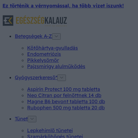
Ez történik a vérnyomással, ha több vizet iszunk!
Betegségek A-Z
Kötőhártya-gyulladás
Endometriózis
Pikkelysömör
Pajzsmirigy alulműködés
Gyógyszerkereső*
Aspirin Protect 100 mg tabletta
Neo Citran por felnőttnek 14 db
Magne B6 bevont tabletta 100 db
Rubophen 500 mg tabletta 20 db
Tünet
Lepkehimlő tünetei
Szamárköhögés tünetei