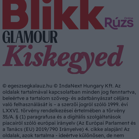
© egeszsegkalauz.hu © IndaNext Hungary Kft. Az
oldalak tartalmával kapcsolatban minden jog fenntartva,
beleértve a tartalom szöveg- és adatbányászat céljára
való felhasználását is – a szerzői jogról szóló 1999. évi
LXXVI. törvény rendelkezései értelmében a törvény
35/A. § (1) paragrafusa és a digitális szolgáltatások
piacairól szóló európai irányelv (Az Európai Parlament és
a Tanács (EU) 2019/790 Irányelve) 4. cikke alapján! Az
oldalak, azok tartalma - ideértve különösen, de nem