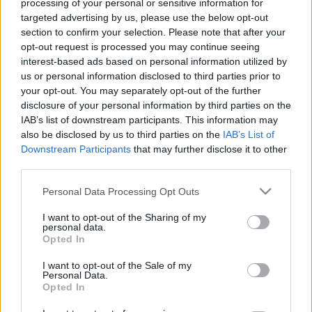
processing of your personal or sensitive information for
targeted advertising by us, please use the below opt-out
section to confirm your selection. Please note that after your
opt-out request is processed you may continue seeing
interest-based ads based on personal information utilized by
Orvos válaszol
us or personal information disclosed to third parties prior to
2014. június 05. 16:29
your opt-out. You may separately opt-out of the further
Módosítva: 2015. november 04. 13:49
disclosure of your personal information by third parties on the
Megosztás
Küldés
Küldés Messengeren
IAB’s list of downstream participants. This information may
also be disclosed by us to third parties on the
IAB’s List of
Downstream Participants
that may further disclose it to other
Egészségkalauz
third parties.
Egészségkalauz
Please note that this website/app uses one or more Google
Personal Data Processing Opt Outs
services and may gather and store information including but
not limited to your visit or usage behaviour. You may click to
I want to opt-out of the Sharing of my
Kérdés: Üdvözlöm!
personal data.
grant or deny consent to Google and its third-party tags to
Opted In
use your data for below specified purposes in below Google
Már sokadik napja megállás nélkül feszül a
consent section.
I want to opt-out of the Sale of my
Personal Data.
gyomorszájam, és ha nyomkodom mint ahogy az
Opted In
orvos is szokta vizsgálni, akkor fáj. Amióta a