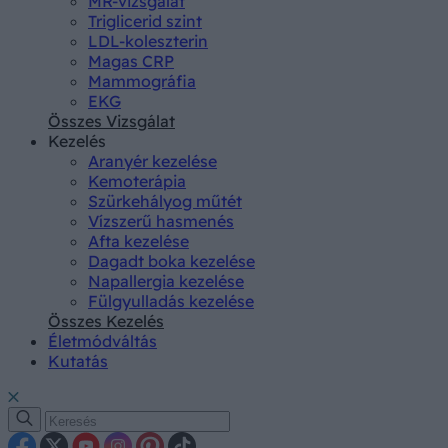
MR-vizsgálat
Triglicerid szint
LDL-koleszterin
Magas CRP
Mammográfia
EKG
Összes Vizsgálat
Kezelés
Aranyér kezelése
Kemoterápia
Szürkehályog műtét
Vízszerű hasmenés
Afta kezelése
Dagadt boka kezelése
Napallergia kezelése
Fülgyulladás kezelése
Összes Kezelés
Életmódváltás
Kutatás