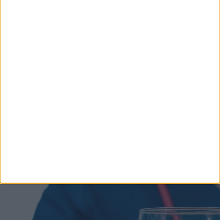
Rosszabbak, mint a szúnyogok! Először észre sem
venni az apró rovarok támadását, de a csípés napokig
fáj