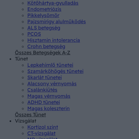
Kötőhártya-gyulladás
Endometriózis
Pikkelysömör
Pajzsmirigy alulműködés
ALS betegség
PCOS
Hisztamin intolerancia
Crohn betegség
Összes Betegségek A-Z
Tünet
Lepkehimlő tünetei
Szamárköhögés tünetei
Skarlát tünetei
Alacsony vérnyomás
Csalánkiütés
Magas vérnyomás
ADHD tünetei
Magas koleszterin
Összes Tünet
Vizsgálat
Kortizol szint
CT-vizsgálat