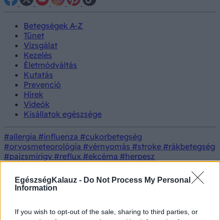
Betegségek A-Z
Tünet
Vizsgálat
Kezelés
Életmódváltás
Kutatás
Prevenció
Hírek
Videók
Kisállatok egészsége
#allergia
#influenza
#cukorbetegség
#orvosmeteorológia
#vérnyomás
#stroke
#rákbetegség
#pajzsmirigy
#reflux
#ekcéma
#herpesz
Regisztráció
Orvos
Gyomortáji fájdalom és
Tünet
EgészségKalauz -
Do Not Process My Personal
válaszol
panaszok
Information
Gyomortáji fájdalom és panaszok
If you wish to opt-out of the sale, sharing to third parties, or