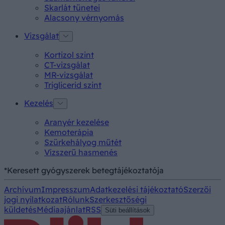
Skarlát tünetei
Alacsony vérnyomás
Vizsgálat
Kortizol szint
CT-vizsgálat
MR-vizsgálat
Triglicerid szint
Kezelés
Aranyér kezelése
Kemoterápia
Szürkehályog műtét
Vízszerű hasmenés
*Keresett gyógyszerek betegtájékoztatója
Archívum
Impresszum
Adatkezelési tájékoztató
Szerzői
jogi nyilatkozat
Rólunk
Szerkesztőségi
küldetés
Médiaajánlat
RSS
Süti beállítások