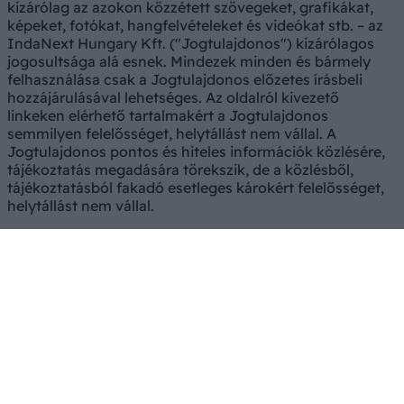
kizárólag az azokon közzétett szövegeket, grafikákat,
képeket, fotókat, hangfelvételeket és videókat stb. – az
IndaNext Hungary Kft. ("Jogtulajdonos") kizárólagos
jogosultsága alá esnek. Mindezek minden és bármely
felhasználása csak a Jogtulajdonos előzetes írásbeli
hozzájárulásával lehetséges. Az oldalról kivezető
linkeken elérhető tartalmakért a Jogtulajdonos
semmilyen felelősséget, helytállást nem vállal. A
Jogtulajdonos pontos és hiteles információk közlésére,
tájékoztatás megadására törekszik, de a közlésből,
tájékoztatásból fakadó esetleges károkért felelősséget,
helytállást nem vállal.