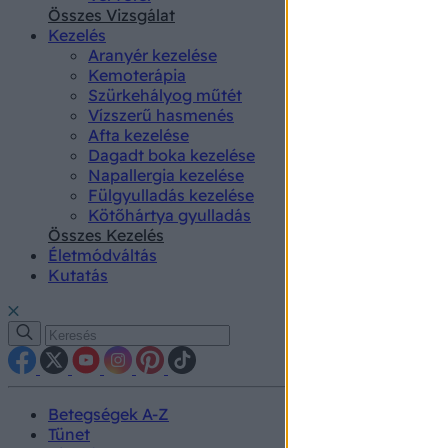
authenti
Összes Vizsgálat
Kezelés
Aranyér kezelése
Kemoterápia
Szürkehályog műtét
Vízszerű hasmenés
Afta kezelése
Dagadt boka kezelése
Napallergia kezelése
Fülgyulladás kezelése
Kötőhártya gyulladás
Összes Kezelés
Életmódváltás
Kutatás
Betegségek A-Z
Tünet