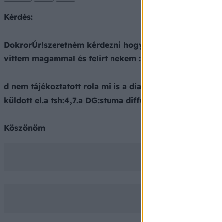
Kérdés:
DokrorÚr!szeretném kérdezni hogy tegnap voltam pajzs
vittem magammal és felirt nekem :Euthyrox50 1/2tbl/n
d nem tájékoztatott rola mi is a diagnozis.kérem mond
küldott el.a tsh:4,7.a DG:stuma diffusa,subklinikushyp
Köszönöm