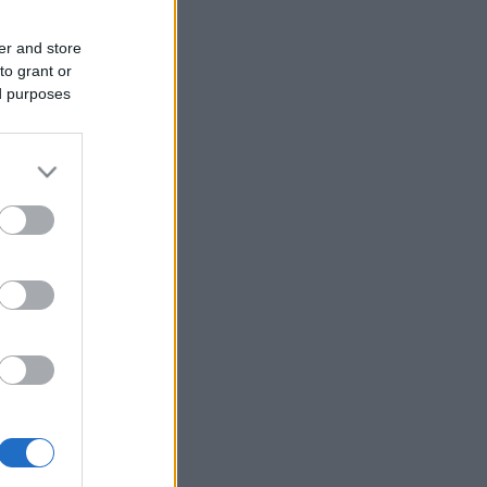
er and store
to grant or
ed purposes