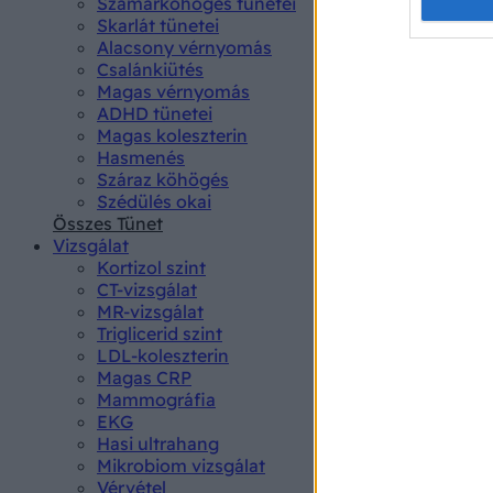
Opted 
Szamárköhögés tünetei
Skarlát tünetei
Alacsony vérnyomás
Google 
Csalánkiütés
Magas vérnyomás
I want t
ADHD tünetei
web or d
Magas koleszterin
Hasmenés
I want t
Száraz köhögés
purpose
Szédülés okai
Összes Tünet
I want 
Vizsgálat
Kortizol szint
I want t
CT-vizsgálat
web or d
MR-vizsgálat
Triglicerid szint
LDL-koleszterin
I want t
Magas CRP
or app.
Mammográfia
EKG
I want t
Hasi ultrahang
Mikrobiom vizsgálat
I want t
Vérvétel