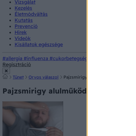
Vizsgálat
Kezelés
Életmódváltás
Kutatás
Prevenció
Hírek
Videók
Kisállatok egészsége
#allergia
#influenza
#cukorbetegség
#orvosmeteorológi
Regisztráció
Tünet
Orvos válaszol
Pajzsmirigy alulműködés, hormonk
Pajzsmirigy alulműködés, hormonke