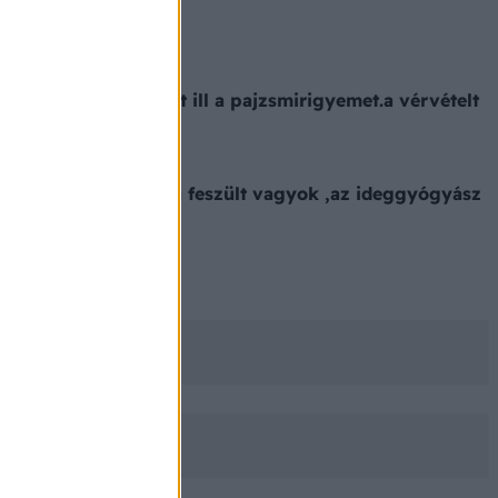
 a doki a nyakamat ill a pajzsmirigyemet.a vérvételt
m 8 év alat és nagyon feszült vagyok ,az ideggyógyász