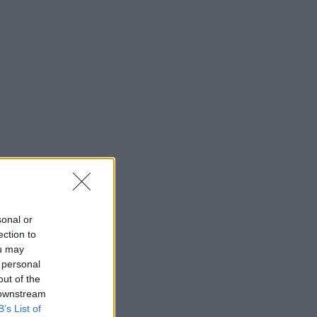
sonal or
ection to
ou may
 personal
out of the
 downstream
B’s List of