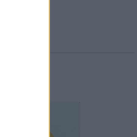
#ekcéma
#herpesz