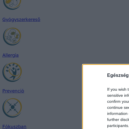
Gyógyszerkereső
Allergia
Egészség
If you wish 
Prevenció
sensitive in
confirm you
continue se
information 
further disc
participants
Fókuszban