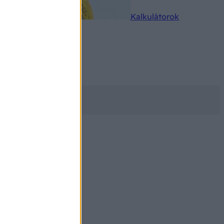
rkereső
Kalkulátorok