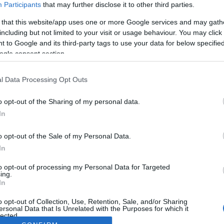
Participants
that may further disclose it to other third parties.
 that this website/app uses one or more Google services and may gath
including but not limited to your visit or usage behaviour. You may click 
 to Google and its third-party tags to use your data for below specifi
ogle consent section.
l Data Processing Opt Outs
o opt-out of the Sharing of my personal data.
In
o opt-out of the Sale of my Personal Data.
In
to opt-out of processing my Personal Data for Targeted
ing.
In
o opt-out of Collection, Use, Retention, Sale, and/or Sharing
ersonal Data that Is Unrelated with the Purposes for which it
lected.