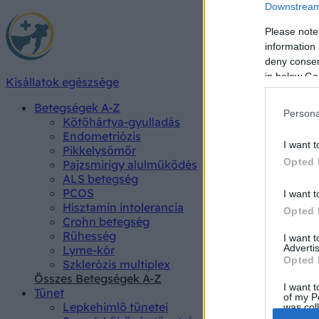
Downstream 
Please note
information 
deny consent
in below Go
Kisállatok egészsége
Betegségek A-Z
Persona
Kötőhártya-gyulladás
Endometriózis
I want t
Pikkelysömör
Opted 
Pajzsmirigy alulműködés
ALS betegség
PCOS
I want t
Hisztamin intolerancia
Opted 
Crohn betegség
Rühesség
I want 
Advertis
Lyme-kór
Opted 
Szklerózis multiplex
Összes Betegségek A-Z
I want t
Tünet
of my P
Lepkehimlő tünetei
was col