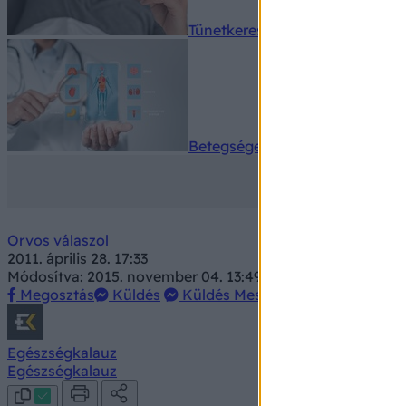
Tünetkereső
Betegségek A-Z
Orvos válaszol
2011. április 28. 17:33
Módosítva: 2015. november 04. 13:49
Megosztás
Küldés
Küldés Messengeren
Egészségkalauz
Egészségkalauz