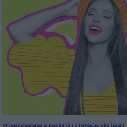
Orvosmeteorológia: megint jön a forróság, újra izzani