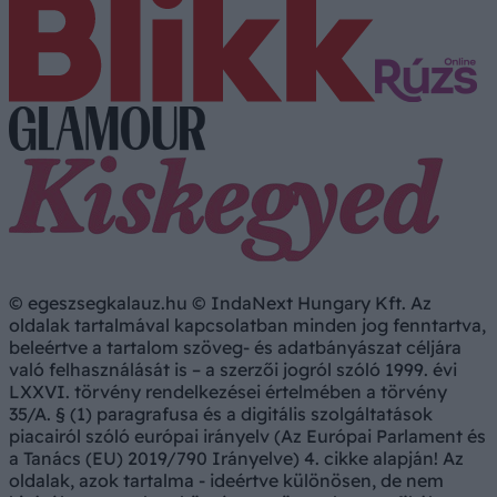
© egeszsegkalauz.hu © IndaNext Hungary Kft. Az
oldalak tartalmával kapcsolatban minden jog fenntartva,
beleértve a tartalom szöveg- és adatbányászat céljára
való felhasználását is – a szerzői jogról szóló 1999. évi
LXXVI. törvény rendelkezései értelmében a törvény
35/A. § (1) paragrafusa és a digitális szolgáltatások
piacairól szóló európai irányelv (Az Európai Parlament és
a Tanács (EU) 2019/790 Irányelve) 4. cikke alapján! Az
oldalak, azok tartalma - ideértve különösen, de nem