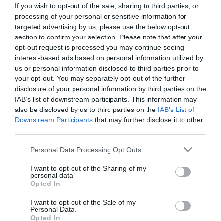
If you wish to opt-out of the sale, sharing to third parties, or
processing of your personal or sensitive information for
targeted advertising by us, please use the below opt-out
section to confirm your selection. Please note that after your
Orvos válaszol
opt-out request is processed you may continue seeing
2011. április 05. 17:09
interest-based ads based on personal information utilized by
Módosítva: 2015. november 04. 13:49
us or personal information disclosed to third parties prior to
Megosztás
Küldés
Küldés Messengeren
your opt-out. You may separately opt-out of the further
disclosure of your personal information by third parties on the
IAB’s list of downstream participants. This information may
Egészségkalauz
also be disclosed by us to third parties on the
IAB’s List of
Egészségkalauz
Downstream Participants
that may further disclose it to other
third parties.
Kérdés: Tisztelt Doktor úr!
Please note that this website/app uses one or more Google
Personal Data Processing Opt Outs
services and may gather and store information including but
not limited to your visit or usage behaviour. You may click to
I want to opt-out of the Sharing of my
... éves vagyok. Soha nem voltam semmire allergiás,
personal data.
grant or deny consent to Google and its third-party tags to
Opted In
azonban kb egy hete furcsa tüneteim vannak. Viszket
use your data for below specified purposes in below Google
consent section.
a bőröm, de csak az arcomon és a hasamon meg néha
I want to opt-out of the Sale of my
Personal Data.
a felkaromon. Elég piros is, főleg az arcom és meleg
Opted In