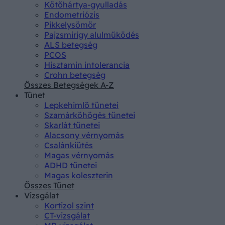
Kötőhártya-gyulladás
Endometriózis
Pikkelysömör
Pajzsmirigy alulműködés
ALS betegség
PCOS
Hisztamin intolerancia
Crohn betegség
Összes Betegségek A-Z
Tünet
Lepkehimlő tünetei
Szamárköhögés tünetei
Skarlát tünetei
Alacsony vérnyomás
Csalánkiütés
Magas vérnyomás
ADHD tünetei
Magas koleszterin
Összes Tünet
Vizsgálat
Kortizol szint
CT-vizsgálat