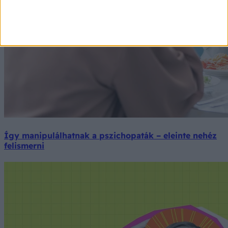
Így manipulálhatnak a pszichopaták – eleinte nehéz
felismerni