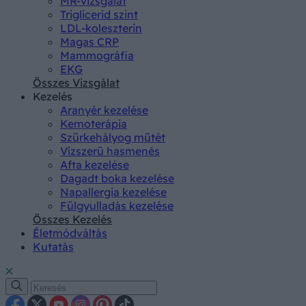
MR-vizsgálat
Triglicerid szint
LDL-koleszterin
Magas CRP
Mammográfia
EKG
Összes Vizsgálat
Kezelés
Aranyér kezelése
Kemoterápia
Szürkehályog műtét
Vízszerű hasmenés
Afta kezelése
Dagadt boka kezelése
Napallergia kezelése
Fülgyulladás kezelése
Összes Kezelés
Életmódváltás
Kutatás