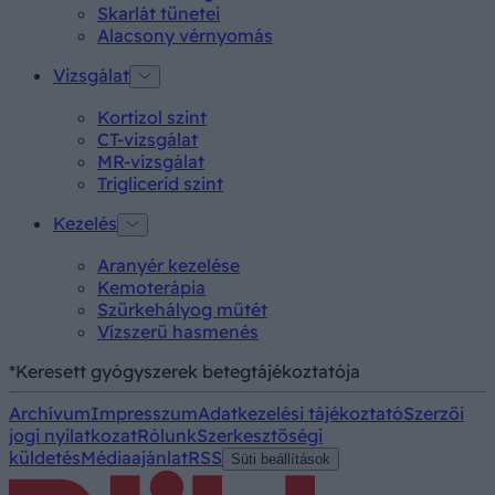
Skarlát tünetei
Alacsony vérnyomás
Vizsgálat
Kortizol szint
CT-vizsgálat
MR-vizsgálat
Triglicerid szint
Kezelés
Aranyér kezelése
Kemoterápia
Szürkehályog műtét
Vízszerű hasmenés
*Keresett gyógyszerek betegtájékoztatója
Archívum
Impresszum
Adatkezelési tájékoztató
Szerzői
jogi nyilatkozat
Rólunk
Szerkesztőségi
küldetés
Médiaajánlat
RSS
Süti beállítások