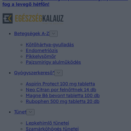
fog a levegő hétfőn!
Betegségek A-Z
Kötőhártya-gyulladás
Endometriózis
Pikkelysömör
Pajzsmirigy alulműködés
Gyógyszerkereső*
Aspirin Protect 100 mg tabletta
Neo Citran por felnőttnek 14 db
Magne B6 bevont tabletta 100 db
Rubophen 500 mg tabletta 20 db
Tünet
Lepkehimlő tünetei
Szamárköhögés tünetei