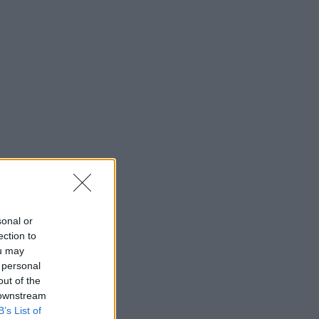
sonal or
ection to
ou may
 personal
out of the
 downstream
B’s List of