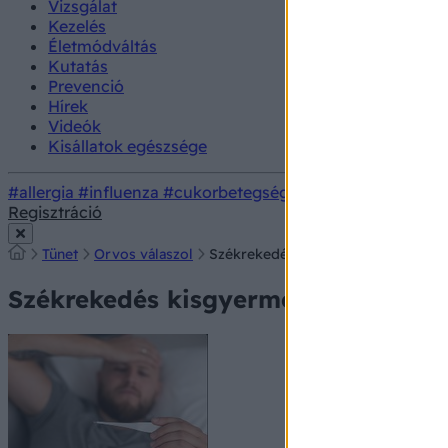
Vizsgálat
Kezelés
Életmódváltás
Kutatás
Prevenció
Hírek
Videók
Kisállatok egészsége
#allergia
#influenza
#cukorbetegség
#orvosmeteorológi
Regisztráció
Tünet
Orvos válaszol
Székrekedés kisgyermekkorban
Székrekedés kisgyermekkorban