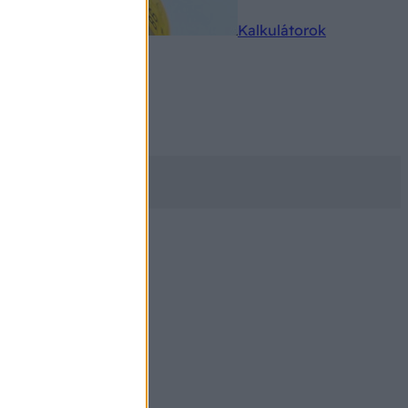
rkereső
Kalkulátorok