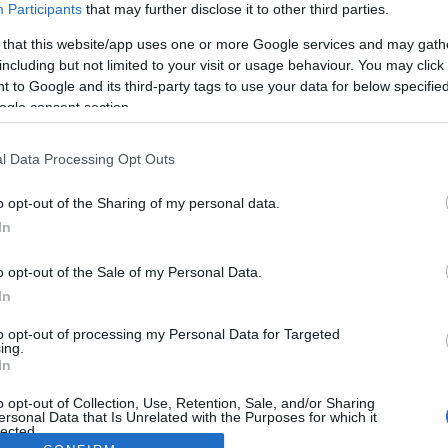
Participants
that may further disclose it to other third parties.
 that this website/app uses one or more Google services and may gath
including but not limited to your visit or usage behaviour. You may click 
 to Google and its third-party tags to use your data for below specifi
ogle consent section.
l Data Processing Opt Outs
o opt-out of the Sharing of my personal data.
In
o opt-out of the Sale of my Personal Data.
In
to opt-out of processing my Personal Data for Targeted
ing.
In
o opt-out of Collection, Use, Retention, Sale, and/or Sharing
ersonal Data that Is Unrelated with the Purposes for which it
lected.