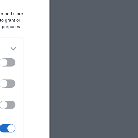
er and store
to grant or
ed purposes