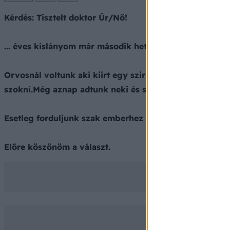
Kérdés: Tisztelt doktor Úr/Nő!
... éves kislányom már második hete nem kakil rendsze
Orvosnál voltunk aki kiirt egy szirupot aminek segite
szokni.Még aznap adtunk neki és szilva kompót levet is
Esetleg forduljunk szak emberhez (sebészetre)mert ka
Előre köszönöm a választ.