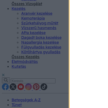
authenti
Összes Vizsgálat
Kezelés
Aranyér kezelése
Kemoterápia
Szürkehályog műtét
Vízszerű hasmenés
Afta kezelése
Dagadt boka kezelése
Napallergia kezelése
Fülgyulladás kezelése
Kötőhártya gyulladás
Összes Kezelés
Életmódváltás
Kutatás
Betegségek A-Z
Tünet