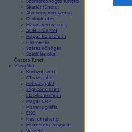
Opted 
Szamárköhögés tünetei
Skarlát tünetei
Alacsony vérnyomás
Google 
Csalánkiütés
Magas vérnyomás
I want t
ADHD tünetei
web or d
Magas koleszterin
Hasmenés
I want t
Száraz köhögés
purpose
Szédülés okai
Összes Tünet
I want 
Vizsgálat
Kortizol szint
I want t
CT-vizsgálat
web or d
MR-vizsgálat
Triglicerid szint
LDL-koleszterin
I want t
Magas CRP
or app.
Mammográfia
EKG
I want t
Hasi ultrahang
Mikrobiom vizsgálat
I want t
Vérvétel