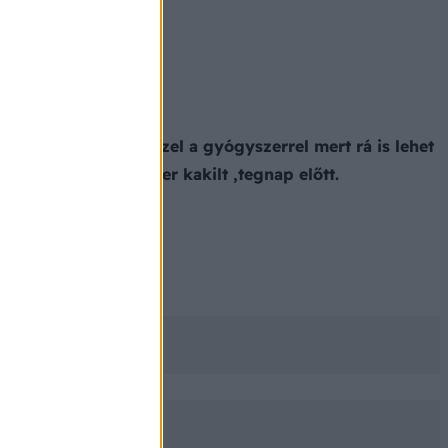
óvatosan bánjunk ezzel a gyógyszerrel mert rá is lehet
 nap és csak egyszer kakilt ,tegnap előtt.
 kemény a pocija.