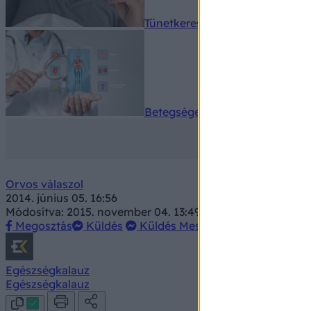
Tünetkereső
Betegségek A-Z
Orvos válaszol
2014. június 05. 16:56
Módosítva: 2015. november 04. 13:49
Megosztás
Küldés
Küldés Messengeren
Egészségkalauz
Egészségkalauz