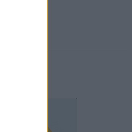
#ekcéma
#herpesz