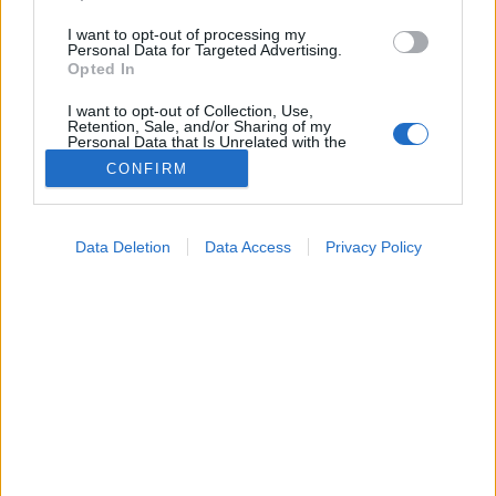
I want to opt-out of processing my
Personal Data for Targeted Advertising.
Opted In
I want to opt-out of Collection, Use,
Retention, Sale, and/or Sharing of my
Personal Data that Is Unrelated with the
Purposes for which it was collected.
CONFIRM
Opted Out
Vizsgálat
Google consents
2024. június 03. 07:34
Data Deletion
Data Access
Privacy Policy
Megosztás
Küldés
Küldés Messengeren
I want to allow Google to enable storage
related to advertising like cookies on web or
device identifiers in apps.
Az időnként megjelenő bőrkiütések mögött számtalan
I want to allow my user data to be sent to
dolog állhat, nem véletlen, hogy ez a leggyakoribb
Google for online advertising purposes.
panasz, amivel bőrgyógyászhoz fordulunk.
I want to allow Google to send me
personalized advertising.
I want to allow Google to enable storage