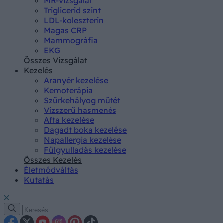
MR-vizsgálat
Triglicerid szint
LDL-koleszterin
Magas CRP
Mammográfia
EKG
Összes Vizsgálat
Kezelés
Aranyér kezelése
Kemoterápia
Szürkehályog műtét
Vízszerű hasmenés
Afta kezelése
Dagadt boka kezelése
Napallergia kezelése
Fülgyulladás kezelése
Összes Kezelés
Életmódváltás
Kutatás