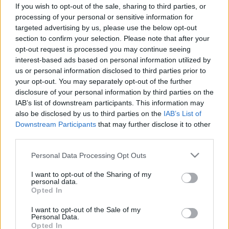
okozza a kiütéseit? Ez segíthet
If you wish to opt-out of the sale, sharing to third parties, or
eldönteni
processing of your personal or sensitive information for
targeted advertising by us, please use the below opt-out
section to confirm your selection. Please note that after your
opt-out request is processed you may continue seeing
interest-based ads based on personal information utilized by
us or personal information disclosed to third parties prior to
your opt-out. You may separately opt-out of the further
disclosure of your personal information by third parties on the
IAB’s list of downstream participants. This information may
also be disclosed by us to third parties on the
IAB’s List of
Downstream Participants
that may further disclose it to other
third parties.
Please note that this website/app uses one or more Google
Personal Data Processing Opt Outs
services and may gather and store information including but
not limited to your visit or usage behaviour. You may click to
I want to opt-out of the Sharing of my
personal data.
grant or deny consent to Google and its third-party tags to
Opted In
use your data for below specified purposes in below Google
consent section.
I want to opt-out of the Sale of my
Personal Data.
Opted In