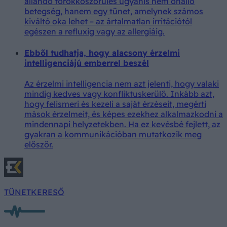
állandó torokköszörülés ugyanis nem önálló
betegség, hanem egy tünet, amelynek számos
kiváltó oka lehet – az ártalmatlan irritációtól
egészen a refluxig vagy az allergiáig.
Ebből tudhatja, hogy alacsony érzelmi
intelligenciájú emberrel beszél
Az érzelmi intelligencia nem azt jelenti, hogy valaki
mindig kedves vagy konfliktuskerülő. Inkább azt,
hogy felismeri és kezeli a saját érzéseit, megérti
mások érzelmeit, és képes ezekhez alkalmazkodni a
mindennapi helyzetekben. Ha ez kevésbé fejlett, az
gyakran a kommunikációban mutatkozik meg
először.
TÜNETKERESŐ