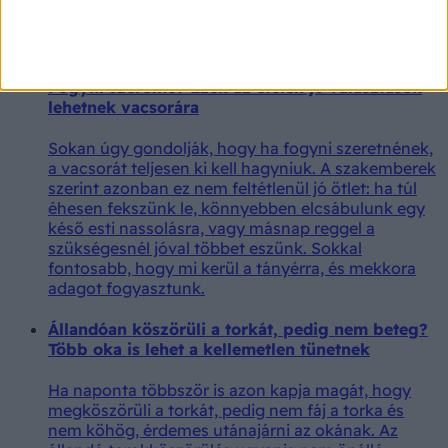
Egy ausztrál palliatív szakápoló szerint meglepően
hasonló válaszokat adnak azok, akik már tudják,
hogy közeleg életük vége.
Fogyni szeretne? Ezek az ételek jó választások
lehetnek vacsorára
Sokan úgy gondolják, hogy ha fogyni szeretnének,
a vacsorát teljesen ki kell hagyniuk. A szakemberek
szerint azonban ez nem feltétlenül jó ötlet: ha túl
éhesen fekszünk le, könnyebben elcsábulunk egy
késő esti nassolásra, vagy másnap reggel a
szükségesnél jóval többet eszünk. Sokkal
fontosabb, hogy mi kerül a tányérra, és mekkora
adagot fogyasztunk.
Állandóan köszörüli a torkát, pedig nem beteg?
Több oka is lehet a kellemetlen tünetnek
Ha naponta többször is azon kapja magát, hogy
megköszörüli a torkát, pedig nem fáj a torka és
nem köhög, érdemes utánajárni az okának. Az