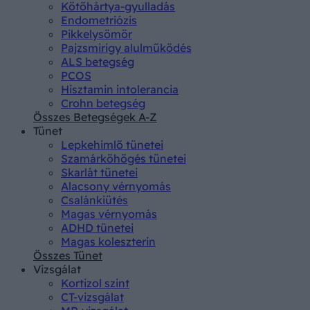
Kötőhártya-gyulladás
Endometriózis
Pikkelysömör
Pajzsmirigy alulműködés
ALS betegség
PCOS
Hisztamin intolerancia
Crohn betegség
Összes Betegségek A-Z
Tünet
Lepkehimlő tünetei
Szamárköhögés tünetei
Skarlát tünetei
Alacsony vérnyomás
Csalánkiütés
Magas vérnyomás
ADHD tünetei
Magas koleszterin
Összes Tünet
Vizsgálat
Kortizol szint
CT-vizsgálat