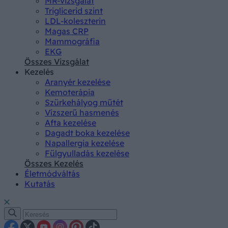
MR-vizsgálat
Triglicerid szint
LDL-koleszterin
Magas CRP
Mammográfia
EKG
Összes Vizsgálat
Kezelés
Aranyér kezelése
Kemoterápia
Szürkehályog műtét
Vízszerű hasmenés
Afta kezelése
Dagadt boka kezelése
Napallergia kezelése
Fülgyulladás kezelése
Összes Kezelés
Életmódváltás
Kutatás