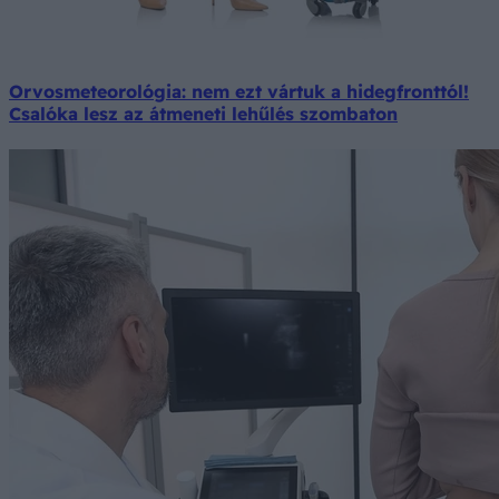
Orvosmeteorológia: nem ezt vártuk a hidegfronttól!
Csalóka lesz az átmeneti lehűlés szombaton