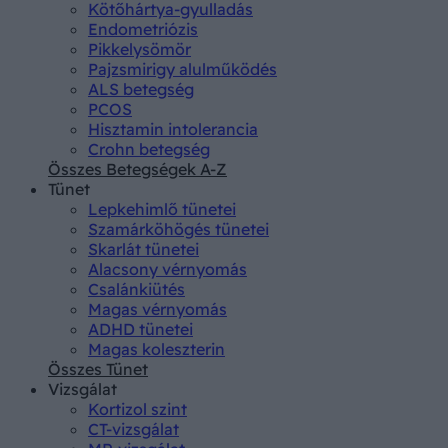
Kötőhártya-gyulladás
Endometriózis
Pikkelysömör
Pajzsmirigy alulműködés
ALS betegség
PCOS
Hisztamin intolerancia
Crohn betegség
Összes Betegségek A-Z
Tünet
Lepkehimlő tünetei
Szamárköhögés tünetei
Skarlát tünetei
Alacsony vérnyomás
Csalánkiütés
Magas vérnyomás
ADHD tünetei
Magas koleszterin
Összes Tünet
Vizsgálat
Kortizol szint
CT-vizsgálat