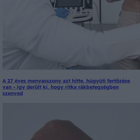
A 27 éves menyasszony azt hitte, húgyúti fertőzése
van - így derült ki, hogy ritka rákbetegségben
szenved