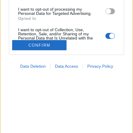
I want to opt-out of processing my
Personal Data for Targeted Advertising.
Opted In
I want to opt-out of Collection, Use,
Retention, Sale, and/or Sharing of my
Personal Data that Is Unrelated with the
Purposes for which it was collected.
CONFIRM
Opted Out
Vizsgálat
Google consents
2024. november 16. 12:24
Data Deletion
Data Access
Privacy Policy
Megosztás
Küldés
Küldés Messengeren
I want to allow Google to enable storage
related to advertising like cookies on web or
device identifiers in apps.
Egészségkalauz
Egészségkalauz
I want to allow my user data to be sent to
Google for online advertising purposes.
I want to allow Google to send me
Az orvos fontos kérdéseket válaszolt meg a HPV-
personalized advertising.
vizsgálatról.
I want to allow Google to enable storage