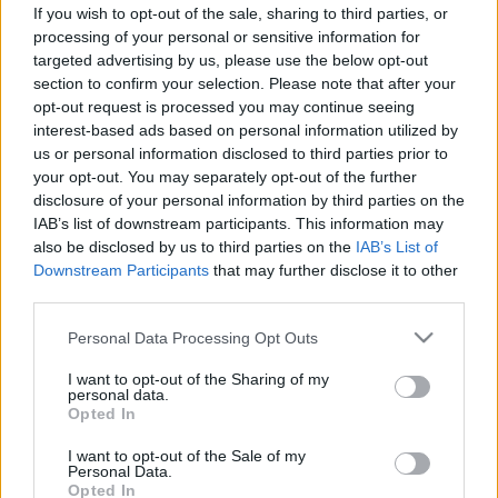
csináltatni még akkor is, ha
If you wish to opt-out of the sale, sharing to third parties, or
negatív a citológia eredménye
processing of your personal or sensitive information for
targeted advertising by us, please use the below opt-out
section to confirm your selection. Please note that after your
opt-out request is processed you may continue seeing
interest-based ads based on personal information utilized by
us or personal information disclosed to third parties prior to
your opt-out. You may separately opt-out of the further
disclosure of your personal information by third parties on the
IAB’s list of downstream participants. This information may
also be disclosed by us to third parties on the
IAB’s List of
Downstream Participants
that may further disclose it to other
third parties.
Please note that this website/app uses one or more Google
Personal Data Processing Opt Outs
services and may gather and store information including but
not limited to your visit or usage behaviour. You may click to
I want to opt-out of the Sharing of my
personal data.
grant or deny consent to Google and its third-party tags to
Opted In
use your data for below specified purposes in below Google
consent section.
I want to opt-out of the Sale of my
Personal Data.
Opted In