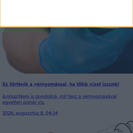
Ez történik a vérnyomással, ha több vizet iszunk!
&nbsp;Nem is gondolná, mit tesz a vérnyomásával
egyetlen pohár víz.
2026. augusztus 8. 04:14