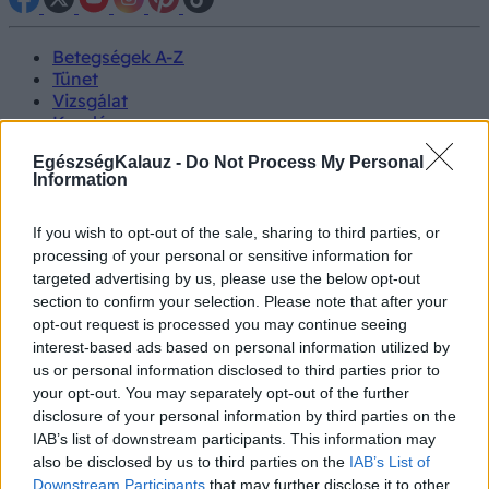
Betegségek A-Z
Tünet
Vizsgálat
Kezelés
Életmódváltás
EgészségKalauz -
Do Not Process My Personal
Kutatás
Information
Prevenció
Hírek
Videók
If you wish to opt-out of the sale, sharing to third parties, or
Kisállatok egészsége
processing of your personal or sensitive information for
targeted advertising by us, please use the below opt-out
#allergia
#influenza
#cukorbetegség
section to confirm your selection. Please note that after your
#orvosmeteorológia
#vérnyomás
#stroke
#rákbetegség
opt-out request is processed you may continue seeing
#pajzsmirigy
#reflux
#ekcéma
#herpesz
interest-based ads based on personal information utilized by
Regisztráció
us or personal information disclosed to third parties prior to
your opt-out. You may separately opt-out of the further
disclosure of your personal information by third parties on the
IAB’s list of downstream participants. This information may
also be disclosed by us to third parties on the
IAB’s List of
Vizsgálat
Izotópvizsgálat
Downstream Participants
that may further disclose it to other