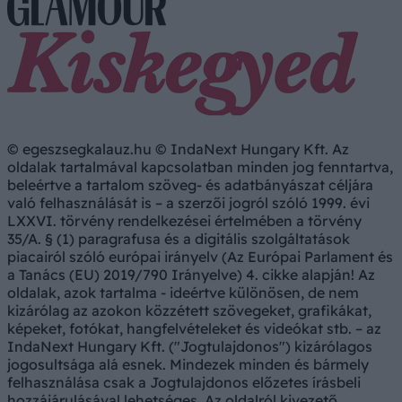
© egeszsegkalauz.hu © IndaNext Hungary Kft. Az
oldalak tartalmával kapcsolatban minden jog fenntartva,
beleértve a tartalom szöveg- és adatbányászat céljára
való felhasználását is – a szerzői jogról szóló 1999. évi
LXXVI. törvény rendelkezései értelmében a törvény
35/A. § (1) paragrafusa és a digitális szolgáltatások
piacairól szóló európai irányelv (Az Európai Parlament és
a Tanács (EU) 2019/790 Irányelve) 4. cikke alapján! Az
oldalak, azok tartalma - ideértve különösen, de nem
kizárólag az azokon közzétett szövegeket, grafikákat,
képeket, fotókat, hangfelvételeket és videókat stb. – az
IndaNext Hungary Kft. ("Jogtulajdonos") kizárólagos
jogosultsága alá esnek. Mindezek minden és bármely
felhasználása csak a Jogtulajdonos előzetes írásbeli
hozzájárulásával lehetséges. Az oldalról kivezető