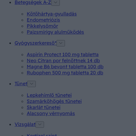
Betegségek A-Z
Kötőhártya-gyulladás
Endometriózis
Pikkelysömör
Pajzsmirigy alulműködés
Gyógyszerkereső*
Aspirin Protect 100 mg tabletta
Neo Citran por felnőttnek 14 db
Magne B6 bevont tabletta 100 db
Rubophen 500 mg tabletta 20 db
Tünet
Lepkehimlő tünetei
Szamárköhögés tünetei
Skarlát tünetei
Alacsony vérnyomás
Vizsgálat
Kortizol szint