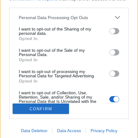
third parties.
Izotópvizsgálat
Please note that this website/app uses one or more Google
Personal Data Processing Opt Outs
services and may gather and store information including but
not limited to your visit or usage behaviour. You may click to
I want to opt-out of the Sharing of my
personal data.
grant or deny consent to Google and its third-party tags to
Opted In
use your data for below specified purposes in below Google
consent section.
I want to opt-out of the Sale of my
Personal Data.
Opted In
I want to opt-out of processing my
Personal Data for Targeted Advertising.
Opted In
I want to opt-out of Collection, Use,
Retention, Sale, and/or Sharing of my
Personal Data that Is Unrelated with the
Purposes for which it was collected.
CONFIRM
Opted Out
Google consents
Data Deletion
Data Access
Privacy Policy
I want to allow Google to enable storage