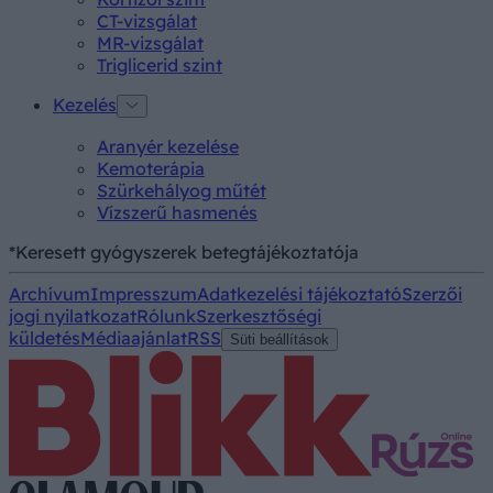
CT-vizsgálat
MR-vizsgálat
Triglicerid szint
Kezelés
Aranyér kezelése
Kemoterápia
Szürkehályog műtét
Vízszerű hasmenés
*Keresett gyógyszerek betegtájékoztatója
Archívum
Impresszum
Adatkezelési tájékoztató
Szerzői
jogi nyilatkozat
Rólunk
Szerkesztőségi
küldetés
Médiaajánlat
RSS
Süti beállítások