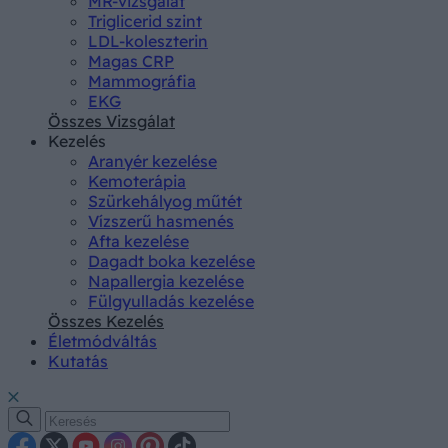
MR-vizsgálat
Triglicerid szint
LDL-koleszterin
Magas CRP
Mammográfia
EKG
Összes Vizsgálat
Kezelés
Aranyér kezelése
Kemoterápia
Szürkehályog műtét
Vízszerű hasmenés
Afta kezelése
Dagadt boka kezelése
Napallergia kezelése
Fülgyulladás kezelése
Összes Kezelés
Életmódváltás
Kutatás