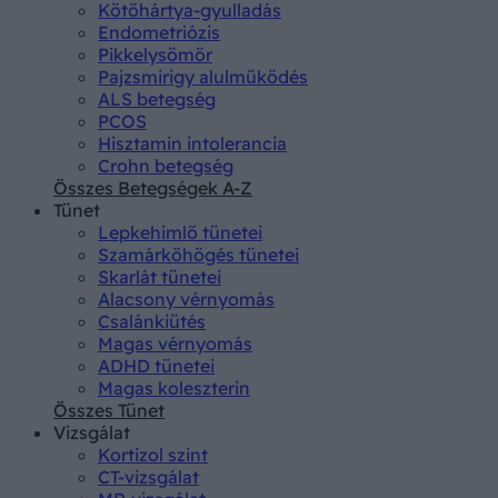
Kötőhártya-gyulladás
Endometriózis
Pikkelysömör
Pajzsmirigy alulműködés
ALS betegség
PCOS
Hisztamin intolerancia
Crohn betegség
Összes Betegségek A-Z
Tünet
Lepkehimlő tünetei
Szamárköhögés tünetei
Skarlát tünetei
Alacsony vérnyomás
Csalánkiütés
Magas vérnyomás
ADHD tünetei
Magas koleszterin
Összes Tünet
Vizsgálat
Kortizol szint
CT-vizsgálat