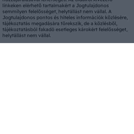
linkeken elérhető tartalmakért a Jogtulajdonos
semmilyen felelősséget, helytállást nem vállal. A
Jogtulajdonos pontos és hiteles információk közlésére,
tájékoztatás megadására törekszik, de a közlésből,
tájékoztatásból fakadó esetleges károkért felelősséget,
helytállást nem vállal.