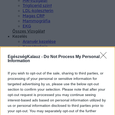
MR-vizsgálat
Triglicerid szint
LDL-koleszterin
Magas CRP
Mammográfia
EKG
Összes Vizsgálat
Kezelés
Aranyér kezelése
Kemoterápia
Szürkehályog műtét
Vízszerű hasmenés
EgészségKalauz -
Do Not Process My Personal
Information
Afta kezelése
Dagadt boka kezelése
Napallergia kezelése
If you wish to opt-out of the sale, sharing to third parties, or
Fülgyulladás kezelése
processing of your personal or sensitive information for
Összes Kezelés
targeted advertising by us, please use the below opt-out
Életmódváltás
section to confirm your selection. Please note that after your
Kutatás
opt-out request is processed you may continue seeing
interest-based ads based on personal information utilized by
us or personal information disclosed to third parties prior to
your opt-out. You may separately opt-out of the further