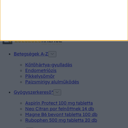
Az adatokat a PHARMINDEX gyógyszer-információs
adatbázis szolgáltatja
Ⓒ Vidal Next kft. 2026.
Betegségek A-Z
Kötőhártya-gyulladás
Endometriózis
Pikkelysömör
Pajzsmirigy alulműködés
Gyógyszerkereső*
Aspirin Protect 100 mg tabletta
Neo Citran por felnőttnek 14 db
Magne B6 bevont tabletta 100 db
Rubophen 500 mg tabletta 20 db