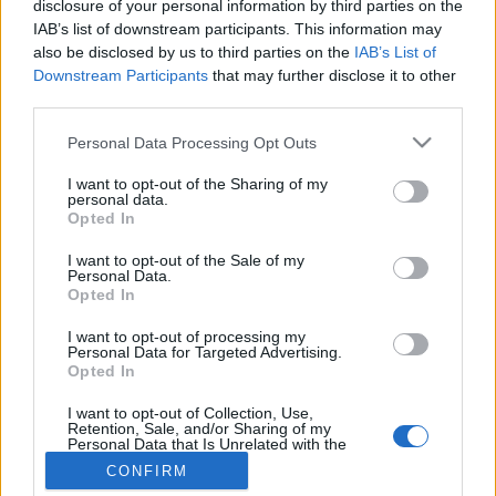
disclosure of your personal information by third parties on the
IAB’s list of downstream participants. This information may
also be disclosed by us to third parties on the
IAB’s List of
Betegségek A-Z
Downstream Participants
that may further disclose it to other
Tünet
third parties.
Vizsgálat
Kezelés
Please note that this website/app uses one or more Google
Personal Data Processing Opt Outs
Életmódváltás
services and may gather and store information including but
Kutatás
not limited to your visit or usage behaviour. You may click to
I want to opt-out of the Sharing of my
Prevenció
personal data.
grant or deny consent to Google and its third-party tags to
Hírek
Opted In
use your data for below specified purposes in below Google
Videók
consent section.
Kisállatok egészsége
I want to opt-out of the Sale of my
Personal Data.
Opted In
#allergia
#influenza
#cukorbetegség
#orvosmeteorológia
#vérnyomás
#stroke
#rákbetegség
I want to opt-out of processing my
#pajzsmirigy
#reflux
#ekcéma
#herpesz
Personal Data for Targeted Advertising.
Opted In
Regisztráció
I want to opt-out of Collection, Use,
Retention, Sale, and/or Sharing of my
Personal Data that Is Unrelated with the
Purposes for which it was collected.
CONFIRM
Opted Out
Archívum
2026-05-14