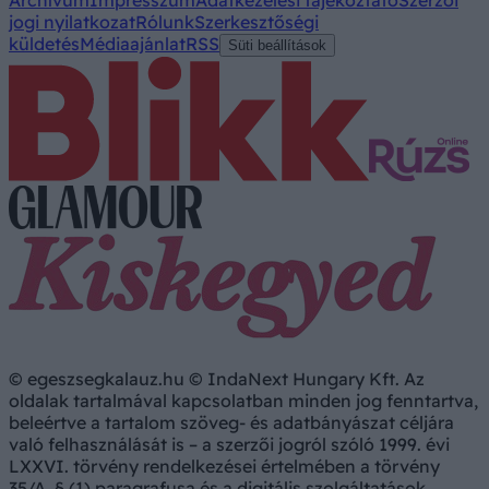
Archívum
Impresszum
Adatkezelési tájékoztató
Szerzői
jogi nyilatkozat
Rólunk
Szerkesztőségi
küldetés
Médiaajánlat
RSS
Süti beállítások
© egeszsegkalauz.hu © IndaNext Hungary Kft. Az
oldalak tartalmával kapcsolatban minden jog fenntartva,
beleértve a tartalom szöveg- és adatbányászat céljára
való felhasználását is – a szerzői jogról szóló 1999. évi
LXXVI. törvény rendelkezései értelmében a törvény
35/A. § (1) paragrafusa és a digitális szolgáltatások