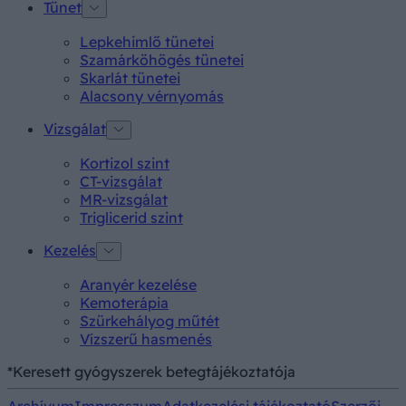
Tünet
Lepkehimlő tünetei
Szamárköhögés tünetei
Skarlát tünetei
Alacsony vérnyomás
Vizsgálat
Kortizol szint
CT-vizsgálat
MR-vizsgálat
Triglicerid szint
Kezelés
Aranyér kezelése
Kemoterápia
Szürkehályog műtét
Vízszerű hasmenés
*Keresett gyógyszerek betegtájékoztatója