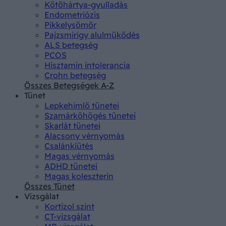
Kötőhártya-gyulladás
Endometriózis
Pikkelysömör
Pajzsmirigy alulműködés
ALS betegség
PCOS
Hisztamin intolerancia
Crohn betegség
Összes Betegségek A-Z
Tünet
Lepkehimlő tünetei
Szamárköhögés tünetei
Skarlát tünetei
Alacsony vérnyomás
Csalánkiütés
Magas vérnyomás
ADHD tünetei
Magas koleszterin
Összes Tünet
Vizsgálat
Kortizol szint
CT-vizsgálat