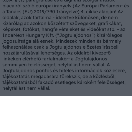
piacairól szóló európai irányelv (Az Európai Parlament és
a Tanács (EU) 2019/790 Irányelve) 4. cikke alapján! Az
oldalak, azok tartalma - ideértve különösen, de nem
kizárólag az azokon közzétett szövegeket, grafikákat,
képeket, fotókat, hangfelvételeket és videókat stb. – az
IndaNext Hungary Kft. ("Jogtulajdonos") kizárólagos
jogosultsága alá esnek. Mindezek minden és bármely
felhasználása csak a Jogtulajdonos előzetes írásbeli
hozzájárulásával lehetséges. Az oldalról kivezető
linkeken elérhető tartalmakért a Jogtulajdonos
semmilyen felelősséget, helytállást nem vállal. A
Jogtulajdonos pontos és hiteles információk közlésére,
tájékoztatás megadására törekszik, de a közlésből,
tájékoztatásból fakadó esetleges károkért felelősséget,
helytállást nem vállal.