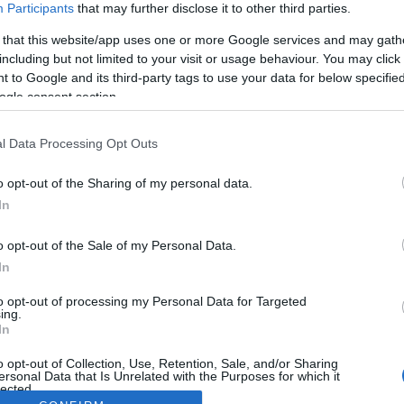
Participants
that may further disclose it to other third parties.
 that this website/app uses one or more Google services and may gath
including but not limited to your visit or usage behaviour. You may click 
 to Google and its third-party tags to use your data for below specifi
ogle consent section.
l Data Processing Opt Outs
o opt-out of the Sharing of my personal data.
In
o opt-out of the Sale of my Personal Data.
In
to opt-out of processing my Personal Data for Targeted
ing.
In
o opt-out of Collection, Use, Retention, Sale, and/or Sharing
ersonal Data that Is Unrelated with the Purposes for which it
lected.