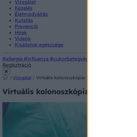
Vizsgálat
Kezelés
Életmódváltás
Kutatás
Prevenció
Hírek
Videók
Kisállatok egészsége
#allergia
#influenza
#cukorbetegség
#orvosmeteorológi
Regisztráció
Vizsgálat
Virtuális kolonoszkópia: 15 perc alatt kész, ráadás
Virtuális kolonoszkópia: 15 perc alat