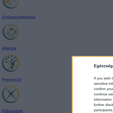
Gyógyszerkereső
Allergia
Egészség
If you wish 
Prevenció
sensitive in
confirm you
continue se
information 
further disc
participants
Fókuszban