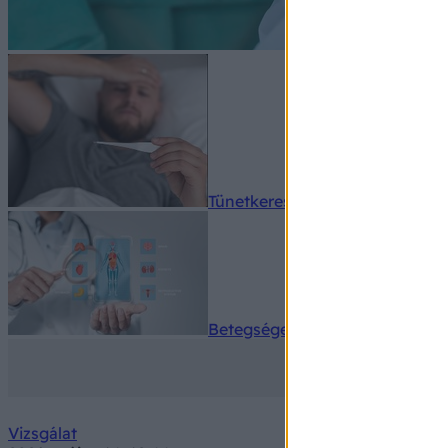
Tünetkereső
Betegségek A-Z
Vizsgálat