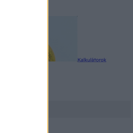
rkereső
Kalkulátorok