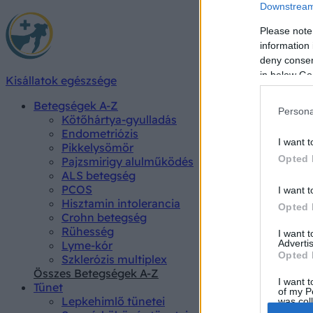
Downstream 
Please note
information 
deny consent
in below Go
Kisállatok egészsége
Betegségek A-Z
Persona
Kötőhártya-gyulladás
Endometriózis
I want t
Pikkelysömör
Opted 
Pajzsmirigy alulműködés
ALS betegség
PCOS
I want t
Hisztamin intolerancia
Opted 
Crohn betegség
Rühesség
I want 
Advertis
Lyme-kór
Opted 
Szklerózis multiplex
Összes Betegségek A-Z
I want t
Tünet
of my P
Lepkehimlő tünetei
was col