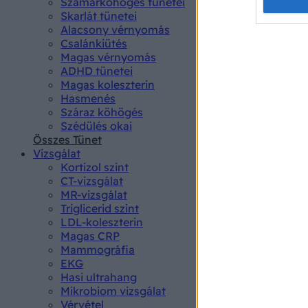
Opted 
Szamárköhögés tünetei
Skarlát tünetei
Alacsony vérnyomás
Google 
Csalánkiütés
Magas vérnyomás
I want t
ADHD tünetei
web or d
Magas koleszterin
Hasmenés
I want t
Száraz köhögés
purpose
Szédülés okai
Összes Tünet
I want 
Vizsgálat
Kortizol szint
I want t
CT-vizsgálat
web or d
MR-vizsgálat
Triglicerid szint
LDL-koleszterin
I want t
Magas CRP
or app.
Mammográfia
EKG
I want t
Hasi ultrahang
Mikrobiom vizsgálat
I want t
Vérvétel