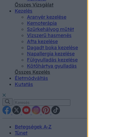
authenti
Összes Vizsgálat
Kezelés
Aranyér kezelése
Kemoterápia
Szürkehályog műtét
Vízszerű hasmenés
Afta kezelése
Dagadt boka kezelése
Napallergia kezelése
Fülgyulladás kezelése
Kötőhártya gyulladás
Összes Kezelés
Életmódváltás
Kutatás
Betegségek A-Z
Tünet