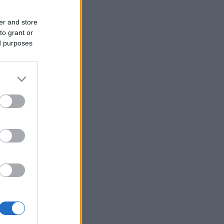
er and store
to grant or
ed purposes