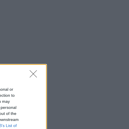
sonal or
ection to
ou may
 personal
out of the
 downstream
B’s List of