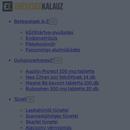
Betegségek A-Z
Kötőhártya-gyulladás
Endometriózis
Pikkelysömör
Pajzsmirigy alulműködés
Gyógyszerkereső*
Aspirin Protect 100 mg tabletta
Neo Citran por felnőttnek 14 db
Magne B6 bevont tabletta 100 db
Rubophen 500 mg tabletta 20 db
Tünet
Lepkehimlő tünetei
Szamárköhögés tünetei
Skarlát tünetei
Alacsony vérnyomás