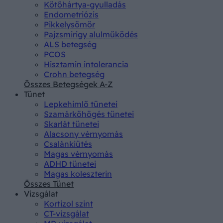
Kötőhártya-gyulladás
Endometriózis
Pikkelysömör
Pajzsmirigy alulműködés
ALS betegség
PCOS
Hisztamin intolerancia
Crohn betegség
Összes Betegségek A-Z
Tünet
Lepkehimlő tünetei
Szamárköhögés tünetei
Skarlát tünetei
Alacsony vérnyomás
Csalánkiütés
Magas vérnyomás
ADHD tünetei
Magas koleszterin
Összes Tünet
Vizsgálat
Kortizol szint
CT-vizsgálat