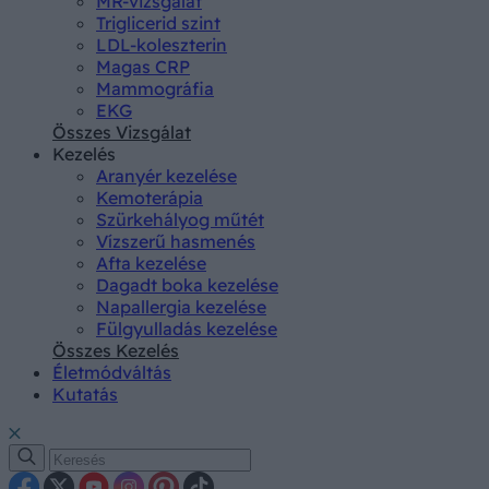
MR-vizsgálat
Triglicerid szint
LDL-koleszterin
Magas CRP
Mammográfia
EKG
Összes Vizsgálat
Kezelés
Aranyér kezelése
Kemoterápia
Szürkehályog műtét
Vízszerű hasmenés
Afta kezelése
Dagadt boka kezelése
Napallergia kezelése
Fülgyulladás kezelése
Összes Kezelés
Életmódváltás
Kutatás