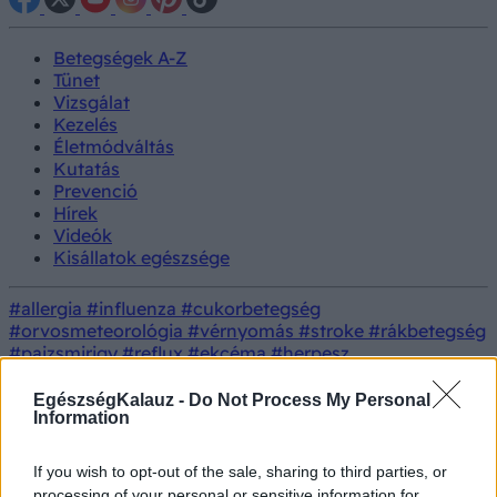
Betegségek A-Z
Tünet
Vizsgálat
Kezelés
Életmódváltás
Kutatás
Prevenció
Hírek
Videók
Kisállatok egészsége
#allergia
#influenza
#cukorbetegség
#orvosmeteorológia
#vérnyomás
#stroke
#rákbetegség
#pajzsmirigy
#reflux
#ekcéma
#herpesz
Regisztráció
Betegségek
A passzív dohányzás hatása
EgészségKalauz -
Do Not Process My Personal
Information
A passzív dohányzás hatása
If you wish to opt-out of the sale, sharing to third parties, or
processing of your personal or sensitive information for