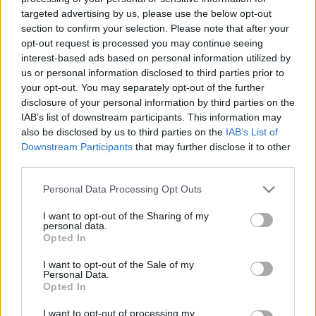
targeted advertising by us, please use the below opt-out
section to confirm your selection. Please note that after your
opt-out request is processed you may continue seeing
Betegségek
interest-based ads based on personal information utilized by
2009. január 01. 00:00
us or personal information disclosed to third parties prior to
Módosítva: 2016. március 04. 19:44
your opt-out. You may separately opt-out of the further
Megosztás
Küldés
Küldés Messengeren
disclosure of your personal information by third parties on the
IAB’s list of downstream participants. This information may
also be disclosed by us to third parties on the
IAB’s List of
Egészségkalauz
Downstream Participants
that may further disclose it to other
Egészségkalauz
third parties.
Please note that this website/app uses one or more Google
Personal Data Processing Opt Outs
services and may gather and store information including but
A passzív dohányzást nagymértékben elszenvedők
not limited to your visit or usage behaviour. You may click to
I want to opt-out of the Sharing of my
personal data.
egyharmadánál mutattak ki a dohányosokra jellemző
grant or deny consent to Google and its third-party tags to
Opted In
use your data for below specified purposes in below Google
tüdőkárosodást egy újfajta eljárással amerikai
consent section.
I want to opt-out of the Sale of my
kutatók.
Personal Data.
Opted In
I want to opt-out of processing my