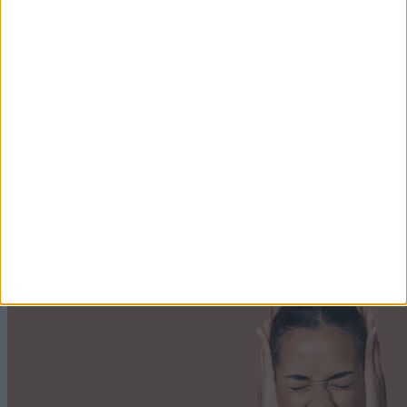
Majonéz helyett ezt adja a tojássalátához:
könnyedebb lesz, mégis ugyanolyan krémes