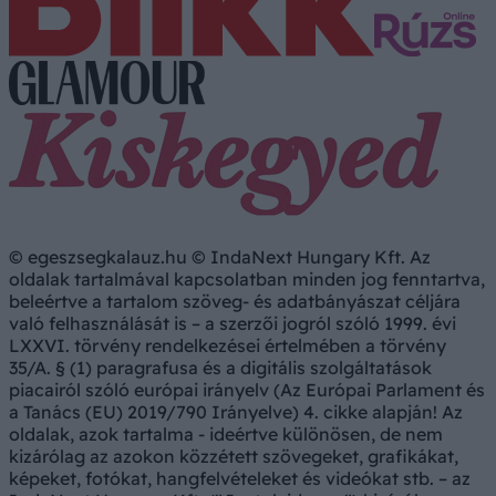
© egeszsegkalauz.hu © IndaNext Hungary Kft. Az
oldalak tartalmával kapcsolatban minden jog fenntartva,
beleértve a tartalom szöveg- és adatbányászat céljára
való felhasználását is – a szerzői jogról szóló 1999. évi
LXXVI. törvény rendelkezései értelmében a törvény
35/A. § (1) paragrafusa és a digitális szolgáltatások
piacairól szóló európai irányelv (Az Európai Parlament és
a Tanács (EU) 2019/790 Irányelve) 4. cikke alapján! Az
oldalak, azok tartalma - ideértve különösen, de nem
kizárólag az azokon közzétett szövegeket, grafikákat,
képeket, fotókat, hangfelvételeket és videókat stb. – az