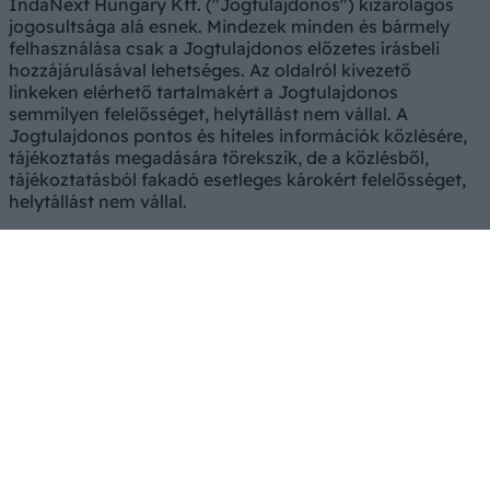
IndaNext Hungary Kft. ("Jogtulajdonos") kizárólagos
jogosultsága alá esnek. Mindezek minden és bármely
felhasználása csak a Jogtulajdonos előzetes írásbeli
hozzájárulásával lehetséges. Az oldalról kivezető
linkeken elérhető tartalmakért a Jogtulajdonos
semmilyen felelősséget, helytállást nem vállal. A
Jogtulajdonos pontos és hiteles információk közlésére,
tájékoztatás megadására törekszik, de a közlésből,
tájékoztatásból fakadó esetleges károkért felelősséget,
helytállást nem vállal.