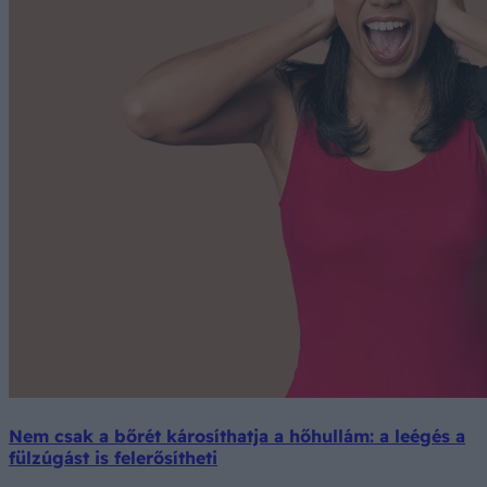
Nem csak a bőrét károsíthatja a hőhullám: a leégés a
fülzúgást is felerősítheti