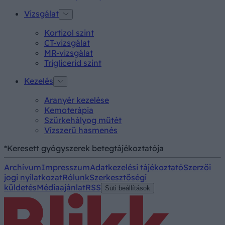
Vizsgálat
Kortizol szint
CT-vizsgálat
MR-vizsgálat
Triglicerid szint
Kezelés
Aranyér kezelése
Kemoterápia
Szürkehályog műtét
Vízszerű hasmenés
*Keresett gyógyszerek betegtájékoztatója
Archívum
Impresszum
Adatkezelési tájékoztató
Szerzői
jogi nyilatkozat
Rólunk
Szerkesztőségi
küldetés
Médiaajánlat
RSS
Süti beállítások