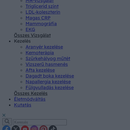
MR-vizsgálat
Triglicerid szint
LDL-koleszterin
Magas CRP
Mammográfia
EKG
Összes Vizsgálat
Kezelés
Aranyér kezelése
Kemoterápia
Szürkehályog műtét
Vízszerű hasmenés
Afta kezelése
Dagadt boka kezelése
Napallergia kezelése
Fülgyulladás kezelése
Összes Kezelés
Életmódváltás
Kutatás