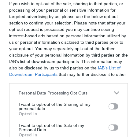
felpuffad? Így leplezheti le, hogy
If you wish to opt-out of the sale, sharing to third parties, or
processing of your personal or sensitive information for
pollenallergia vagy hisztamin-
targeted advertising by us, please use the below opt-out
intolerancia kínozza
section to confirm your selection. Please note that after your
opt-out request is processed you may continue seeing
interest-based ads based on personal information utilized by
us or personal information disclosed to third parties prior to
your opt-out. You may separately opt-out of the further
disclosure of your personal information by third parties on the
IAB’s list of downstream participants. This information may
also be disclosed by us to third parties on the
IAB’s List of
Downstream Participants
that may further disclose it to other
third parties.
Please note that this website/app uses one or more Google
Personal Data Processing Opt Outs
services and may gather and store information including but
not limited to your visit or usage behaviour. You may click to
I want to opt-out of the Sharing of my
personal data.
grant or deny consent to Google and its third-party tags to
Opted In
use your data for below specified purposes in below Google
consent section.
I want to opt-out of the Sale of my
Personal Data.
Opted In