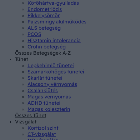
Kötőhártya-gyulladás
Endometriózis
Pikkelysömör
Pajzsmirigy alulműködés
ALS betegség
PCOS
Hisztamin intolerancia
Crohn betegség
Összes Betegségek A-Z
Tünet
Lepkehimlő tünetei
Szamárköhögés tünetei
Skarlát tünetei
Alacsony vérnyomás
Csalánkiütés
Magas vérnyomás
ADHD tünetei
Magas koleszterin
Összes Tünet
Vizsgálat
Kortizol szint
CT-vizsgálat