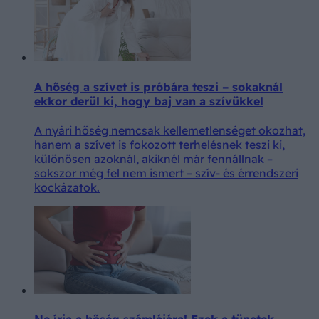
A hőség a szívet is próbára teszi – sokaknál
ekkor derül ki, hogy baj van a szívükkel
A nyári hőség nemcsak kellemetlenséget okozhat,
hanem a szívet is fokozott terhelésnek teszi ki,
különösen azoknál, akiknél már fennállnak –
sokszor még fel nem ismert – szív- és érrendszeri
kockázatok.