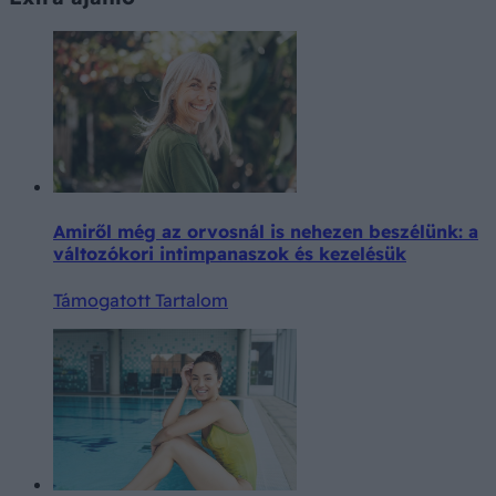
Amiről még az orvosnál is nehezen beszélünk: a
változókori intimpanaszok és kezelésük
Támogatott Tartalom