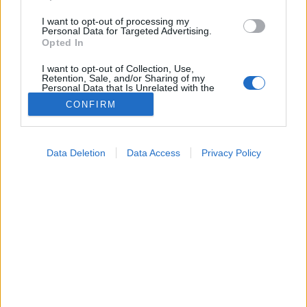
I want to opt-out of processing my
Personal Data for Targeted Advertising.
Opted In
I want to opt-out of Collection, Use,
Retention, Sale, and/or Sharing of my
Personal Data that Is Unrelated with the
Purposes for which it was collected.
CONFIRM
Opted Out
Google consents
Data Deletion
Data Access
Privacy Policy
I want to allow Google to enable storage
Betegségek
related to advertising like cookies on web or
2026. június 02. 08:04
device identifiers in apps.
Megosztás
Küldés
Küldés Messengeren
I want to allow my user data to be sent to
Google for online advertising purposes.
PTA
szerző
I want to allow Google to send me
personalized advertising.
Hiába szedi az allergiagyógyszert, mégis folyton
I want to allow Google to enable storage