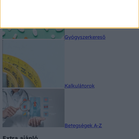
Gyógyszerkereső
Kalkulátorok
Betegségek A-Z
Extra ajánló