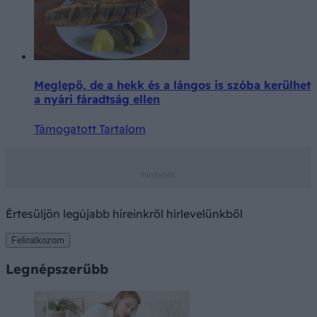
Meglepő, de a hekk és a lángos is szóba kerülhet
a nyári fáradtság ellen
Támogatott Tartalom
Értesüljön legújabb híreinkről hírlevelünkből
Feliratkozom
Legnépszerűbb