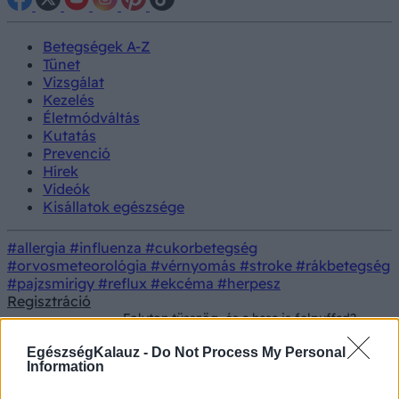
Betegségek A-Z
Tünet
Vizsgálat
Kezelés
Életmódváltás
Kutatás
Prevenció
Hírek
Videók
Kisállatok egészsége
#allergia
#influenza
#cukorbetegség
#orvosmeteorológia
#vérnyomás
#stroke
#rákbetegség
#pajzsmirigy
#reflux
#ekcéma
#herpesz
Regisztráció
Folyton tüsszög, és a hasa is felpuffad?
Betegségek
Így leplezheti le, hogy pollenallergia vagy
hisztamin-intolerancia kínozza
EgészségKalauz -
Do Not Process My Personal
Information
Folyton tüsszög, és a hasa is