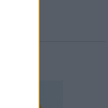
#ekcéma
#herpesz