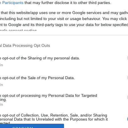
Participants
that may further disclose it to other third parties.
 that this website/app uses one or more Google services and may gath
including but not limited to your visit or usage behaviour. You may click 
 to Google and its third-party tags to use your data for below specifi
ogle consent section.
l Data Processing Opt Outs
o opt-out of the Sharing of my personal data.
In
o opt-out of the Sale of my Personal Data.
In
to opt-out of processing my Personal Data for Targeted
ing.
In
o opt-out of Collection, Use, Retention, Sale, and/or Sharing
ersonal Data that Is Unrelated with the Purposes for which it
lected.