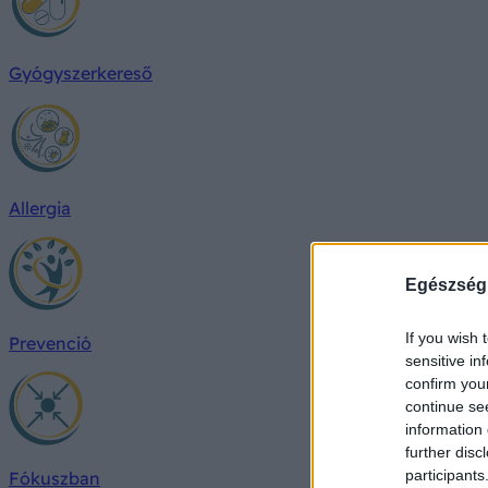
Gyógyszerkereső
Allergia
Egészség
If you wish 
Prevenció
sensitive in
confirm you
continue se
information 
further disc
participants
Fókuszban