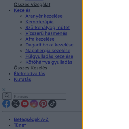
authenti
Összes Vizsgálat
Kezelés
Aranyér kezelése
Kemoterápia
Szürkehályog műtét
Vízszerű hasmenés
Afta kezelése
Dagadt boka kezelése
Napallergia kezelése
Fülgyulladás kezelése
Kötőhártya gyulladás
Összes Kezelés
Életmódváltás
Kutatás
Betegségek A-Z
Tünet