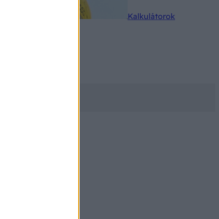
rkereső
Kalkulátorok