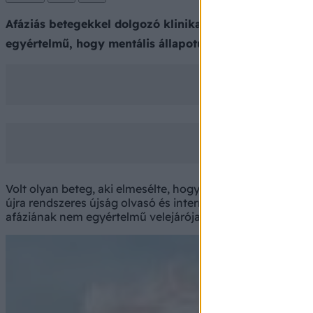
Afáziás betegekkel dolgozó klinika logopédusként, gyak
egyértelmű, hogy mentális állapotukban is nagyfokú ha
Volt olyan beteg, aki elmesélte, hogy a környezete milyen le
újra rendszeres újság olvasó és internet használó, féloldal
afáziának nem egyértelmű velejárója a szellemi leépülés. I