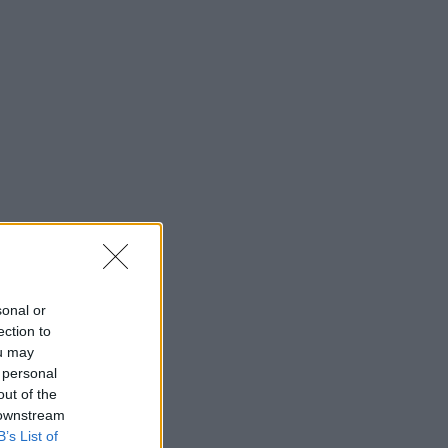
sonal or
ection to
ou may
 personal
out of the
 downstream
B’s List of