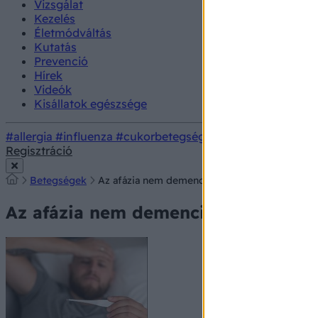
Vizsgálat
Kezelés
Életmódváltás
Kutatás
Prevenció
Hírek
Videók
Kisállatok egészsége
#allergia
#influenza
#cukorbetegség
#orvosmeteorológi
Regisztráció
Betegségek
Az afázia nem demencia!
Az afázia nem demencia!