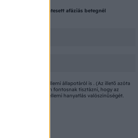
, hogy a stroke-on átesett afáziás betegnél
 , de a várható szellemi állapotáról is . (Az illető azóta
) Előbbiek miatt tartom fontosnak tisztázni, hogy az
 szeresére növeli a szellemi hanyatlás valószínűségét.