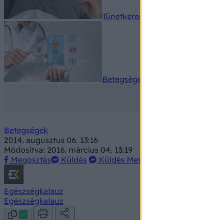
Tünetkereső
Betegségek A-Z
Betegségek
2014. augusztus 06. 13:16
Módosítva: 2016. március 04. 13:19
Megosztás
Küldés
Küldés Messengeren
Egészségkalauz
Egészségkalauz