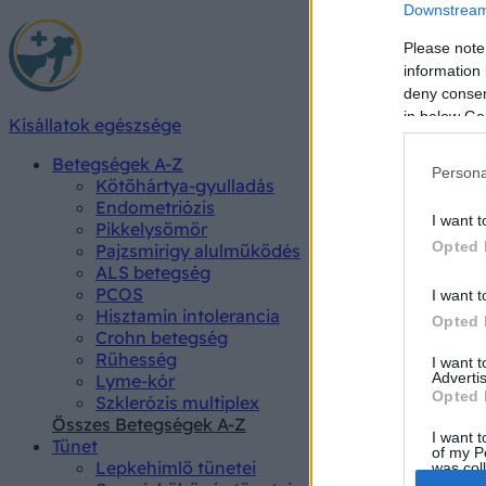
Downstream 
Please note
information 
deny consent
in below Go
Kisállatok egészsége
Betegségek A-Z
Persona
Kötőhártya-gyulladás
Endometriózis
I want t
Pikkelysömör
Opted 
Pajzsmirigy alulműködés
ALS betegség
PCOS
I want t
Hisztamin intolerancia
Opted 
Crohn betegség
Rühesség
I want 
Advertis
Lyme-kór
Opted 
Szklerózis multiplex
Összes Betegségek A-Z
I want t
Tünet
of my P
Lepkehimlő tünetei
was col