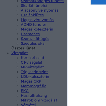
Opted 
Szamárköhögés tünetei
Skarlát tünetei
Alacsony vérnyomás
Google 
Csalánkiütés
Magas vérnyomás
I want t
ADHD tünetei
web or d
Magas koleszterin
Hasmenés
I want t
Száraz köhögés
purpose
Szédülés okai
Összes Tünet
I want 
Vizsgálat
Kortizol szint
I want t
CT-vizsgálat
web or d
MR-vizsgálat
Triglicerid szint
LDL-koleszterin
I want t
Magas CRP
or app.
Mammográfia
EKG
I want t
Hasi ultrahang
Mikrobiom vizsgálat
I want t
Vérvétel