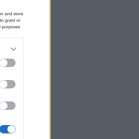
er and store
to grant or
ed purposes