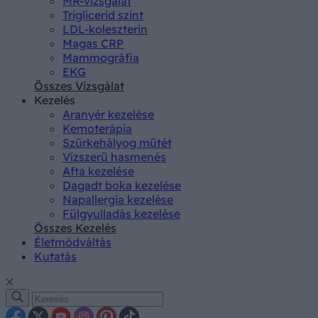
MR-vizsgálat
Triglicerid szint
LDL-koleszterin
Magas CRP
Mammográfia
EKG
Összes Vizsgálat
Kezelés
Aranyér kezelése
Kemoterápia
Szürkehályog műtét
Vízszerű hasmenés
Afta kezelése
Dagadt boka kezelése
Napallergia kezelése
Fülgyulladás kezelése
Összes Kezelés
Életmódváltás
Kutatás