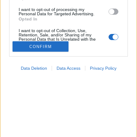
I want to opt-out of processing my
Personal Data for Targeted Advertising.
Opted In
I want to opt-out of Collection, Use,
Retention, Sale, and/or Sharing of my
Personal Data that Is Unrelated with the
Purposes for which it was collected.
CONFIRM
Opted Out
Betegségek
Google consents
2023. december 04. 14:04
Data Deletion
Data Access
Privacy Policy
Megosztás
Küldés
Küldés Messengeren
I want to allow Google to enable storage
related to advertising like cookies on web or
device identifiers in apps.
Nem csak az számít, hogy mennyit gyalogol, sétál,
I want to allow my user data to be sent to
hanem az is, hogy milyen gyakran és milyen
Google for online advertising purposes.
tempóban teszi.
I want to allow Google to send me
personalized advertising.
I want to allow Google to enable storage