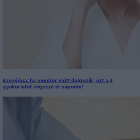
Szemjóga: ha monitor előtt dolgozik, ezt a 3
gyakorlatot végezze el naponta!