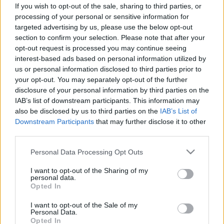
2-es típusú cukorbetegség
If you wish to opt-out of the sale, sharing to third parties, or
kockázatát
processing of your personal or sensitive information for
targeted advertising by us, please use the below opt-out
section to confirm your selection. Please note that after your
opt-out request is processed you may continue seeing
interest-based ads based on personal information utilized by
us or personal information disclosed to third parties prior to
your opt-out. You may separately opt-out of the further
disclosure of your personal information by third parties on the
IAB’s list of downstream participants. This information may
also be disclosed by us to third parties on the
IAB’s List of
Downstream Participants
that may further disclose it to other
third parties.
Please note that this website/app uses one or more Google
Personal Data Processing Opt Outs
services and may gather and store information including but
not limited to your visit or usage behaviour. You may click to
I want to opt-out of the Sharing of my
personal data.
grant or deny consent to Google and its third-party tags to
Opted In
use your data for below specified purposes in below Google
consent section.
I want to opt-out of the Sale of my
Personal Data.
Opted In