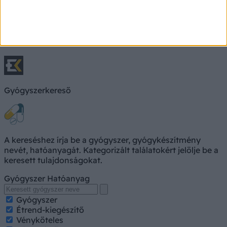
Keresés, pl. fejfájás
Keresés
Gyógyszerkereső
A kereséshez írja be a gyógyszer, gyógykészítmény
nevét, hatóanyagát. Kategorizált találatokért jelölje be a
keresett tulajdonságokat.
Gyógyszer
Hatóanyag
Gyógyszer
Étrend-kiegészítő
Vényköteles