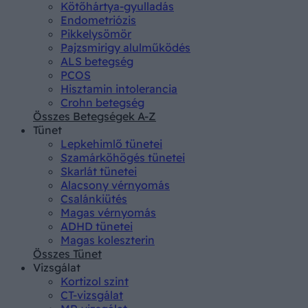
Kötőhártya-gyulladás
Endometriózis
Pikkelysömör
Pajzsmirigy alulműködés
ALS betegség
PCOS
Hisztamin intolerancia
Crohn betegség
Összes Betegségek A-Z
Tünet
Lepkehimlő tünetei
Szamárköhögés tünetei
Skarlát tünetei
Alacsony vérnyomás
Csalánkiütés
Magas vérnyomás
ADHD tünetei
Magas koleszterin
Összes Tünet
Vizsgálat
Kortizol szint
CT-vizsgálat