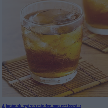
A japánok nyáron minden nap ezt isszák: