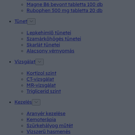
Magne B6 bevont tabletta 100 db
Rubophen 500 mg tabletta 20 db
Tünet
Lepkehimlő tünetei
Szamárköhögés tünetei
Skarlát tünetei
Alacsony vérnyomás
Vizsgálat
Kortizol szint
CT-vizsgálat
MR-vizsgálat
Triglicerid szint
Kezelés
Aranyér kezelése
Kemoterápia
Szürkehályog műtét
Vízszerű hasmenés