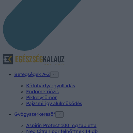
Betegségek A-Z
Kötőhártya-gyulladás
Endometriózis
Pikkelysömör
Pajzsmirigy alulműködés
Gyógyszerkereső*
Aspirin Protect 100 mg tabletta
Neo Citran por felnőttnek 14 db