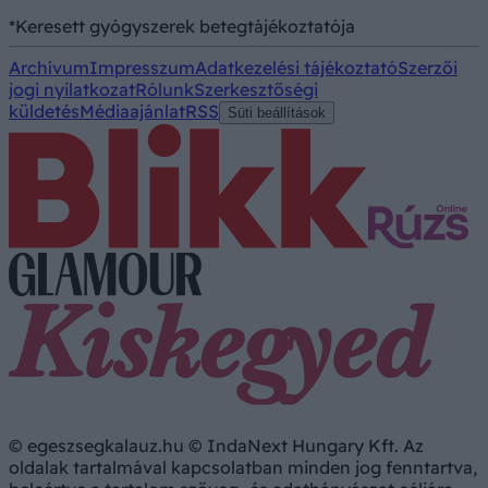
*Keresett gyógyszerek betegtájékoztatója
Archívum
Impresszum
Adatkezelési tájékoztató
Szerzői
jogi nyilatkozat
Rólunk
Szerkesztőségi
küldetés
Médiaajánlat
RSS
Süti beállítások
© egeszsegkalauz.hu © IndaNext Hungary Kft. Az
oldalak tartalmával kapcsolatban minden jog fenntartva,