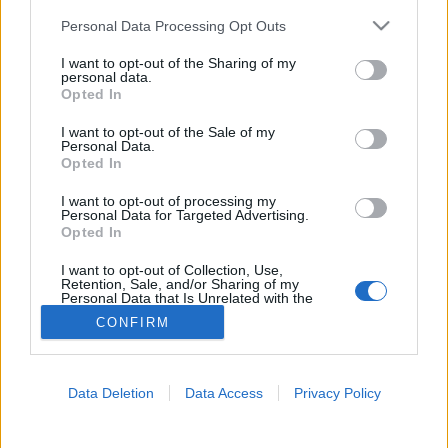
Please note that this website/app uses one or more Google
Personal Data Processing Opt Outs
Cukorbetegség
services and may gather and store information including but
not limited to your visit or usage behaviour. You may click to
I want to opt-out of the Sharing of my
personal data.
grant or deny consent to Google and its third-party tags to
Opted In
use your data for below specified purposes in below Google
consent section.
I want to opt-out of the Sale of my
Personal Data.
Opted In
I want to opt-out of processing my
Personal Data for Targeted Advertising.
Opted In
I want to opt-out of Collection, Use,
Retention, Sale, and/or Sharing of my
Personal Data that Is Unrelated with the
Purposes for which it was collected.
CONFIRM
Opted Out
Google consents
Data Deletion
Data Access
Privacy Policy
I want to allow Google to enable storage
related to advertising like cookies on web or