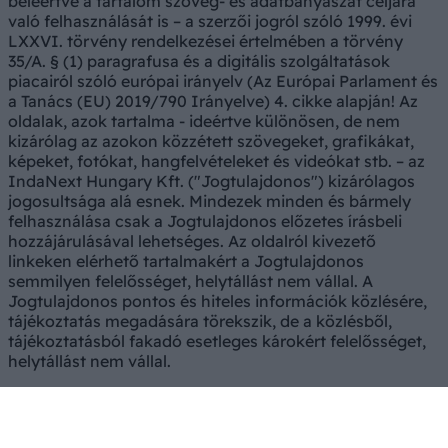
beleértve a tartalom szöveg- és adatbányászat céljára
való felhasználását is – a szerzői jogról szóló 1999. évi
LXXVI. törvény rendelkezései értelmében a törvény
35/A. § (1) paragrafusa és a digitális szolgáltatások
piacairól szóló európai irányelv (Az Európai Parlament és
a Tanács (EU) 2019/790 Irányelve) 4. cikke alapján! Az
oldalak, azok tartalma - ideértve különösen, de nem
kizárólag az azokon közzétett szövegeket, grafikákat,
képeket, fotókat, hangfelvételeket és videókat stb. – az
IndaNext Hungary Kft. ("Jogtulajdonos") kizárólagos
jogosultsága alá esnek. Mindezek minden és bármely
felhasználása csak a Jogtulajdonos előzetes írásbeli
hozzájárulásával lehetséges. Az oldalról kivezető
linkeken elérhető tartalmakért a Jogtulajdonos
semmilyen felelősséget, helytállást nem vállal. A
Jogtulajdonos pontos és hiteles információk közlésére,
tájékoztatás megadására törekszik, de a közlésből,
tájékoztatásból fakadó esetleges károkért felelősséget,
helytállást nem vállal.