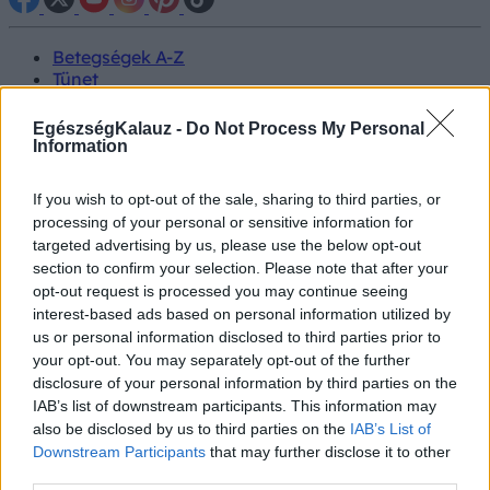
Betegségek A-Z
Tünet
Vizsgálat
Kezelés
EgészségKalauz -
Do Not Process My Personal
Életmódváltás
Information
Kutatás
Prevenció
If you wish to opt-out of the sale, sharing to third parties, or
Hírek
processing of your personal or sensitive information for
Videók
targeted advertising by us, please use the below opt-out
Kisállatok egészsége
section to confirm your selection. Please note that after your
opt-out request is processed you may continue seeing
#allergia
#influenza
#cukorbetegség
interest-based ads based on personal information utilized by
#orvosmeteorológia
#vérnyomás
#stroke
#rákbetegség
us or personal information disclosed to third parties prior to
#pajzsmirigy
#reflux
#ekcéma
#herpesz
your opt-out. You may separately opt-out of the further
Regisztráció
disclosure of your personal information by third parties on the
IAB’s list of downstream participants. This information may
also be disclosed by us to third parties on the
IAB’s List of
Downstream Participants
that may further disclose it to other
third parties.
Betegségek
Cukorbetegség