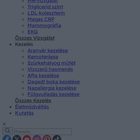
MR-vizsgálat
Triglicerid szint
LDL-koleszterin
Magas CRP
Mammográfia
EKG
Összes Vizsgálat
Kezelés
Aranyér kezelése
Kemoterápia
Szürkehályog műtét
Vízszerű hasmenés
Afta kezelése
Dagadt boka kezelése
Napallergia kezelése
Fülgyulladás kezelése
Összes Kezelés
Életmódváltás
Kutatás