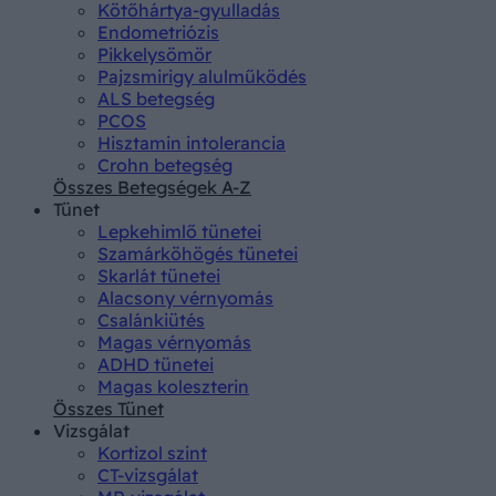
Kötőhártya-gyulladás
Endometriózis
Pikkelysömör
Pajzsmirigy alulműködés
ALS betegség
PCOS
Hisztamin intolerancia
Crohn betegség
Összes Betegségek A-Z
Tünet
Lepkehimlő tünetei
Szamárköhögés tünetei
Skarlát tünetei
Alacsony vérnyomás
Csalánkiütés
Magas vérnyomás
ADHD tünetei
Magas koleszterin
Összes Tünet
Vizsgálat
Kortizol szint
CT-vizsgálat