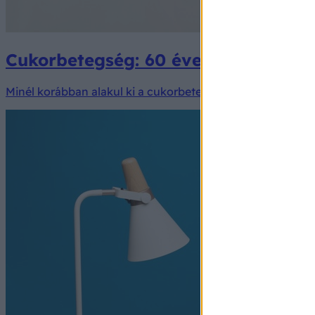
Cukorbetegség: 60 éves kor előtt 
Minél korábban alakul ki a cukorbetegség, annál nagyobb a