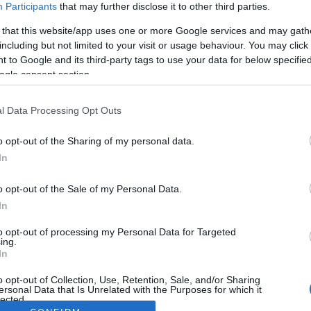
Participants
that may further disclose it to other third parties.
 that this website/app uses one or more Google services and may gath
including but not limited to your visit or usage behaviour. You may click 
 to Google and its third-party tags to use your data for below specifi
ogle consent section.
l Data Processing Opt Outs
o opt-out of the Sharing of my personal data.
In
o opt-out of the Sale of my Personal Data.
In
to opt-out of processing my Personal Data for Targeted
ing.
In
o opt-out of Collection, Use, Retention, Sale, and/or Sharing
ersonal Data that Is Unrelated with the Purposes for which it
lected.