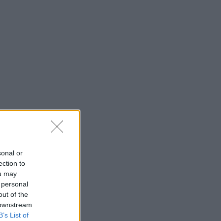
sonal or
ection to
ou may
 personal
out of the
 downstream
B’s List of