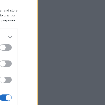
er and store
to grant or
ed purposes