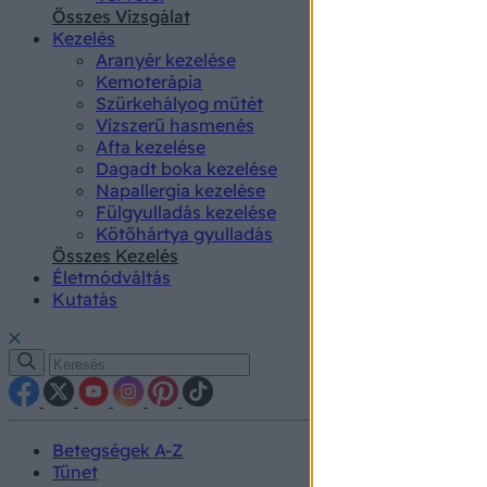
authenti
Összes Vizsgálat
Kezelés
Aranyér kezelése
Kemoterápia
Szürkehályog műtét
Vízszerű hasmenés
Afta kezelése
Dagadt boka kezelése
Napallergia kezelése
Fülgyulladás kezelése
Kötőhártya gyulladás
Összes Kezelés
Életmódváltás
Kutatás
Betegségek A-Z
Tünet