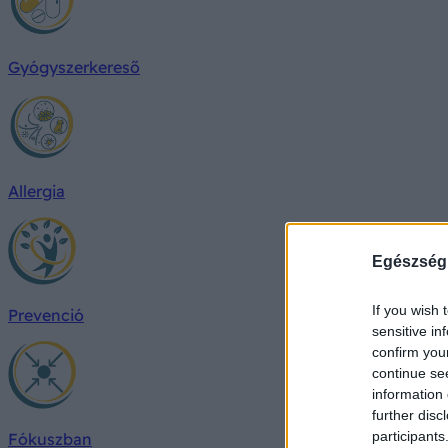
Gyógyszerkereső
Allergia
Egészség
If you wish 
Prevenció
sensitive in
confirm you
continue se
information 
further disc
participants
Fókuszban