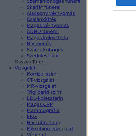
Opted 
Szamárköhögés tünetei
Skarlát tünetei
Alacsony vérnyomás
Google 
Csalánkiütés
Magas vérnyomás
I want t
ADHD tünetei
web or d
Magas koleszterin
Hasmenés
I want t
Száraz köhögés
purpose
Szédülés okai
Összes Tünet
I want 
Vizsgálat
Kortizol szint
I want t
CT-vizsgálat
web or d
MR-vizsgálat
Triglicerid szint
LDL-koleszterin
I want t
Magas CRP
or app.
Mammográfia
EKG
I want t
Hasi ultrahang
Mikrobiom vizsgálat
I want t
Vérvétel