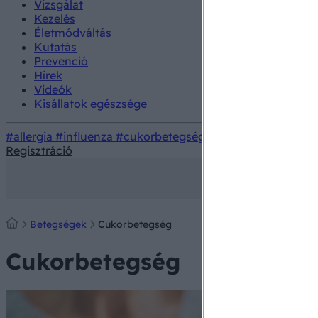
Vizsgálat
Kezelés
Életmódváltás
Kutatás
Prevenció
Hírek
Videók
Kisállatok egészsége
#allergia
#influenza
#cukorbetegség
#orvosmeteorológi
Regisztráció
Betegségek
Cukorbetegség
Cukorbetegség