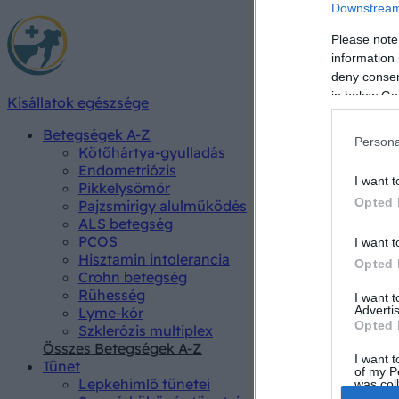
Downstream 
Please note
information 
deny consent
in below Go
Kisállatok egészsége
Betegségek A-Z
Persona
Kötőhártya-gyulladás
Endometriózis
I want t
Pikkelysömör
Opted 
Pajzsmirigy alulműködés
ALS betegség
PCOS
I want t
Hisztamin intolerancia
Opted 
Crohn betegség
Rühesség
I want 
Advertis
Lyme-kór
Opted 
Szklerózis multiplex
Összes Betegségek A-Z
I want t
Tünet
of my P
Lepkehimlő tünetei
was col