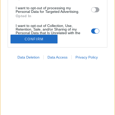
I want to opt-out of processing my
Personal Data for Targeted Advertising.
Opted In
I want to opt-out of Collection, Use,
Retention, Sale, and/or Sharing of my
Personal Data that Is Unrelated with the
Purposes for which it was collected.
CONFIRM
Opted Out
Betegségek
2024. szeptember 18. 07:18
Google consents
Megosztás
Küldés
Küldés Messengeren
Data Deletion
Data Access
Privacy Policy
I want to allow Google to enable storage
related to advertising like cookies on web or
A gyomorrákot sokszor túl későn diagnosztizálják.
device identifiers in apps.
Elmondjuk, mik a kezdeti, figyelmeztető tünetek!
I want to allow my user data to be sent to
Google for online advertising purposes.
I want to allow Google to send me
personalized advertising.
I want to allow Google to enable storage