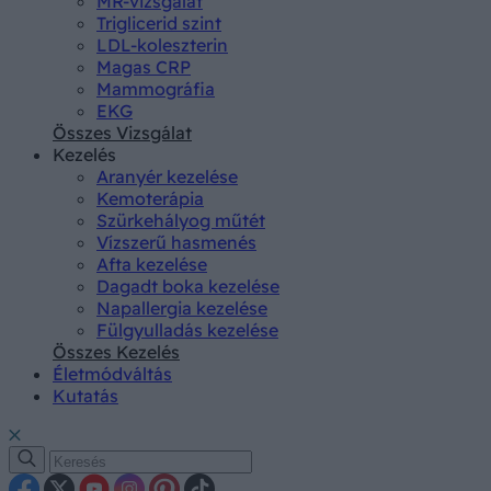
MR-vizsgálat
Triglicerid szint
LDL-koleszterin
Magas CRP
Mammográfia
EKG
Összes Vizsgálat
Kezelés
Aranyér kezelése
Kemoterápia
Szürkehályog műtét
Vízszerű hasmenés
Afta kezelése
Dagadt boka kezelése
Napallergia kezelése
Fülgyulladás kezelése
Összes Kezelés
Életmódváltás
Kutatás