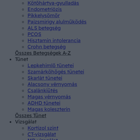
Kötőhártya-gyulladás
Endometriózis
Pikkelysömör
Pajzsmirigy alulműködés
ALS betegség
PCOS
Hisztamin intolerancia
Crohn betegség
Összes Betegségek A-Z
Tünet
Lepkehimlő tünetei
Szamárköhögés tünetei
Skarlát tünetei
Alacsony vérnyomás
Csalánkiütés
Magas vérnyomás
ADHD tünetei
Magas koleszterin
Összes Tünet
Vizsgálat
Kortizol szint
CT-vizsgálat