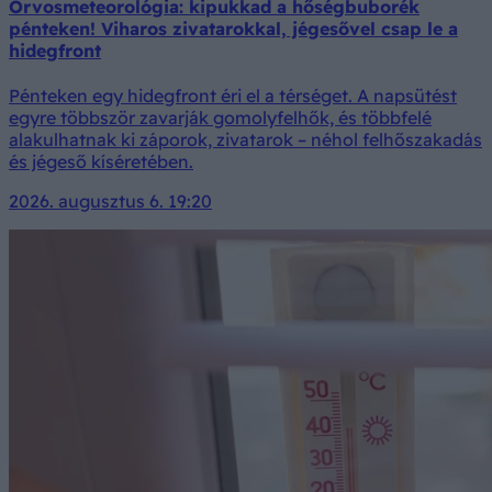
Orvosmeteorológia: kipukkad a hőségbuborék
pénteken! Viharos zivatarokkal, jégesővel csap le a
hidegfront
Pénteken egy hidegfront éri el a térséget. A napsütést
egyre többször zavarják gomolyfelhők, és többfelé
alakulhatnak ki záporok, zivatarok – néhol felhőszakadás
és jégeső kíséretében.
2026. augusztus 6. 19:20