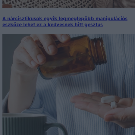
A nárcisztikusok egyik legmeglepőbb manipulációs
eszköze lehet ez a kedvesnek hitt gesztus