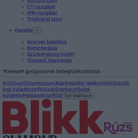
Kortizol szint
CT-vizsgálat
MR-vizsgálat
Triglicerid szint
Kezelés
Aranyér kezelése
Kemoterápia
Szürkehályog műtét
Vízszerű hasmenés
*Keresett gyógyszerek betegtájékoztatója
Archívum
Impresszum
Adatkezelési tájékoztató
Szerzői
jogi nyilatkozat
Rólunk
Szerkesztőségi
küldetés
Médiaajánlat
RSS
Süti beállítások