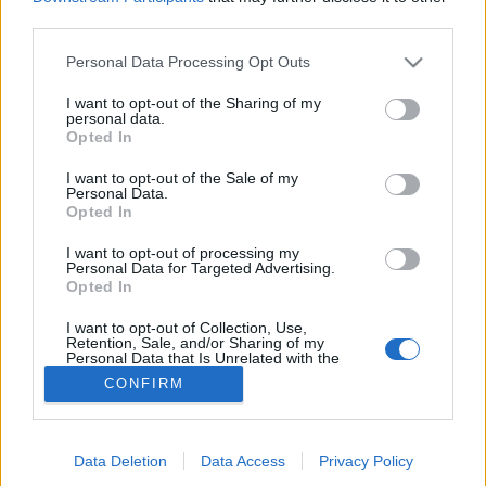
third parties.
Rák
Please note that this website/app uses one or more Google
Personal Data Processing Opt Outs
services and may gather and store information including but
not limited to your visit or usage behaviour. You may click to
I want to opt-out of the Sharing of my
personal data.
grant or deny consent to Google and its third-party tags to
Opted In
use your data for below specified purposes in below Google
consent section.
I want to opt-out of the Sale of my
Personal Data.
Opted In
I want to opt-out of processing my
Personal Data for Targeted Advertising.
Opted In
I want to opt-out of Collection, Use,
Retention, Sale, and/or Sharing of my
Personal Data that Is Unrelated with the
Purposes for which it was collected.
CONFIRM
Opted Out
Google consents
Data Deletion
Data Access
Privacy Policy
I want to allow Google to enable storage