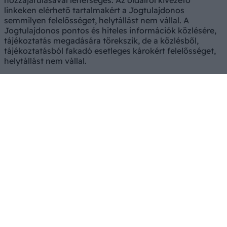
linkeken elérhető tartalmakért a Jogtulajdonos
semmilyen felelősséget, helytállást nem vállal. A
Jogtulajdonos pontos és hiteles információk közlésére,
tájékoztatás megadására törekszik, de a közlésből,
tájékoztatásból fakadó esetleges károkért felelősséget,
helytállást nem vállal.