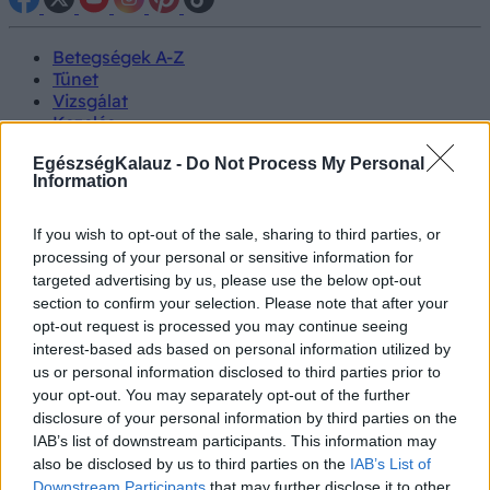
Betegségek A-Z
Tünet
Vizsgálat
Kezelés
Életmódváltás
EgészségKalauz -
Do Not Process My Personal
Kutatás
Information
Prevenció
Hírek
Videók
If you wish to opt-out of the sale, sharing to third parties, or
Kisállatok egészsége
processing of your personal or sensitive information for
targeted advertising by us, please use the below opt-out
#allergia
#influenza
#cukorbetegség
section to confirm your selection. Please note that after your
#orvosmeteorológia
#vérnyomás
#stroke
#rákbetegség
opt-out request is processed you may continue seeing
#pajzsmirigy
#reflux
#ekcéma
#herpesz
interest-based ads based on personal information utilized by
Regisztráció
us or personal information disclosed to third parties prior to
your opt-out. You may separately opt-out of the further
disclosure of your personal information by third parties on the
IAB’s list of downstream participants. This information may
also be disclosed by us to third parties on the
IAB’s List of
Rák
Downstream Participants
that may further disclose it to other