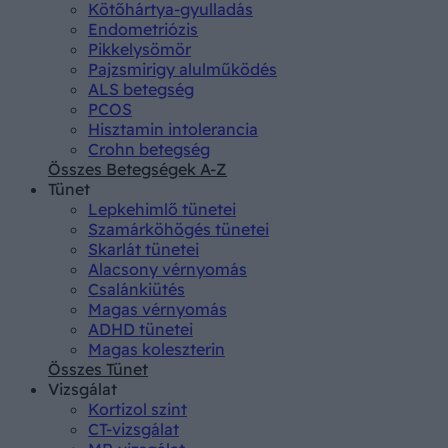
Kötőhártya-gyulladás
Endometriózis
Pikkelysömör
Pajzsmirigy alulműködés
ALS betegség
PCOS
Hisztamin intolerancia
Crohn betegség
Összes Betegségek A-Z
Tünet
Lepkehimlő tünetei
Szamárköhögés tünetei
Skarlát tünetei
Alacsony vérnyomás
Csalánkiütés
Magas vérnyomás
ADHD tünetei
Magas koleszterin
Összes Tünet
Vizsgálat
Kortizol szint
CT-vizsgálat