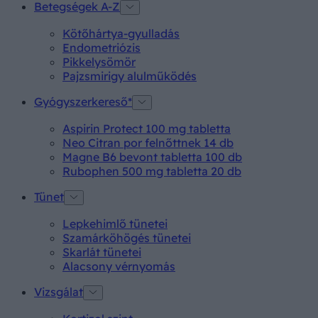
Betegségek A-Z
Kötőhártya-gyulladás
Endometriózis
Pikkelysömör
Pajzsmirigy alulműködés
Gyógyszerkereső*
Aspirin Protect 100 mg tabletta
Neo Citran por felnőttnek 14 db
Magne B6 bevont tabletta 100 db
Rubophen 500 mg tabletta 20 db
Tünet
Lepkehimlő tünetei
Szamárköhögés tünetei
Skarlát tünetei
Alacsony vérnyomás
Vizsgálat