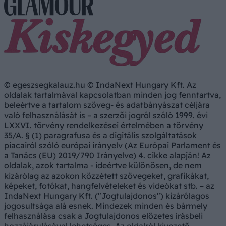
© egeszsegkalauz.hu © IndaNext Hungary Kft. Az
oldalak tartalmával kapcsolatban minden jog fenntartva,
beleértve a tartalom szöveg- és adatbányászat céljára
való felhasználását is – a szerzői jogról szóló 1999. évi
LXXVI. törvény rendelkezései értelmében a törvény
35/A. § (1) paragrafusa és a digitális szolgáltatások
piacairól szóló európai irányelv (Az Európai Parlament és
a Tanács (EU) 2019/790 Irányelve) 4. cikke alapján! Az
oldalak, azok tartalma - ideértve különösen, de nem
kizárólag az azokon közzétett szövegeket, grafikákat,
képeket, fotókat, hangfelvételeket és videókat stb. – az
IndaNext Hungary Kft. ("Jogtulajdonos") kizárólagos
jogosultsága alá esnek. Mindezek minden és bármely
felhasználása csak a Jogtulajdonos előzetes írásbeli
hozzájárulásával lehetséges. Az oldalról kivezető