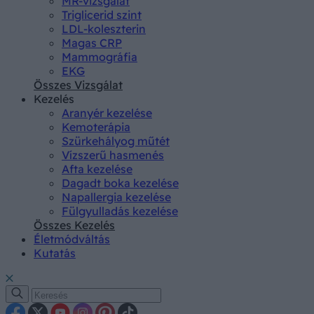
MR-vizsgálat
Triglicerid szint
LDL-koleszterin
Magas CRP
Mammográfia
EKG
Összes Vizsgálat
Kezelés
Aranyér kezelése
Kemoterápia
Szürkehályog műtét
Vízszerű hasmenés
Afta kezelése
Dagadt boka kezelése
Napallergia kezelése
Fülgyulladás kezelése
Összes Kezelés
Életmódváltás
Kutatás