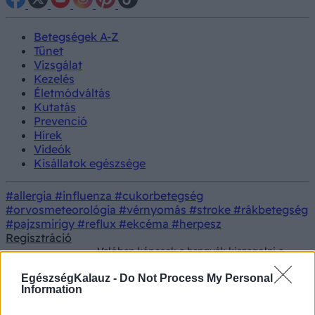
Betegségek A-Z
Tünet
Vizsgálat
Kezelés
Életmódváltás
Kutatás
Prevenció
Hírek
Videók
Kisállatok egészsége
#allergia
#influenza
#cukorbetegség
#orvosmeteorológia
#vérnyomás
#stroke
#rákbetegség
#pajzsmirigy
#reflux
#ekcéma
#herpesz
Regisztráció
Valóban képesek a hangyák kiszagolni a
Betegségek
rosszindulatú tumort?
EgészségKalauz -
Do Not Process My Personal
Valóban képesek a hangyák kiszagolni a rosszindulatú
Information
tumort?