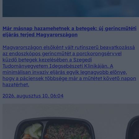
Már másnap hazamehetnek a betegek: új gerincműtéti
eljárás terjed Magyarországon
Magyarországon elsőként vált rutinszerű beavatkozássá
az endoszkópos gerincműtét a porckorongsérvvel
küzdő betegek kezelésében a Szegedi
Tudományegyetem Idegsebészeti Klinikáján. A
minimálisan invazív eljárás egyik legnagyobb előnye,
hogy a páciensek többsége már a műtétet követő napon
hazatérhet.
2026. augusztus 10. 06:04