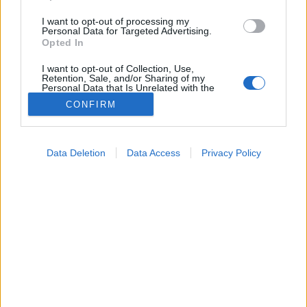
I want to opt-out of processing my
Personal Data for Targeted Advertising.
Opted In
I want to opt-out of Collection, Use,
Retention, Sale, and/or Sharing of my
Personal Data that Is Unrelated with the
Purposes for which it was collected.
CONFIRM
Opted Out
Google consents
Betegségek
Data Deletion
Data Access
Privacy Policy
I want to allow Google to enable storage
2025. január 04. 15:24
related to advertising like cookies on web or
Megosztás
Küldés
Küldés Messengeren
device identifiers in apps.
I want to allow my user data to be sent to
Egészségkalauz
Google for online advertising purposes.
Egészségkalauz
I want to allow Google to send me
personalized advertising.
Meglepő felfedezést tettek a tudósok.
I want to allow Google to enable storage