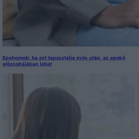
Epehomok: ha ezt tapasztalja evés után, az epekő
előszobájában lehet