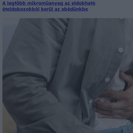
A legtöbb mikroműanyag az eldobható
ételdobozokból kerül az ebédünkbe