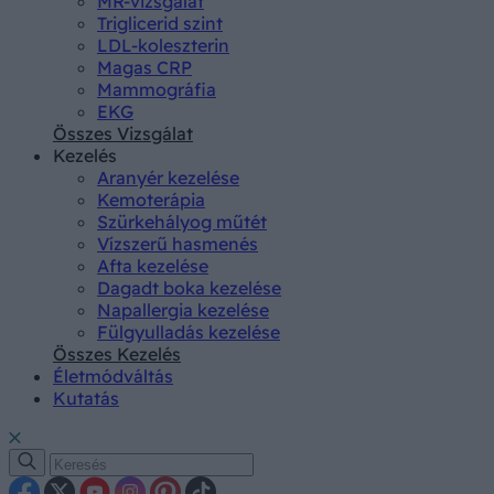
MR-vizsgálat
Triglicerid szint
LDL-koleszterin
Magas CRP
Mammográfia
EKG
Összes Vizsgálat
Kezelés
Aranyér kezelése
Kemoterápia
Szürkehályog műtét
Vízszerű hasmenés
Afta kezelése
Dagadt boka kezelése
Napallergia kezelése
Fülgyulladás kezelése
Összes Kezelés
Életmódváltás
Kutatás