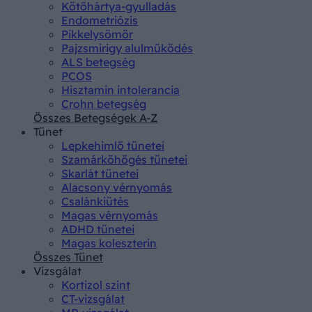
Kötőhártya-gyulladás
Endometriózis
Pikkelysömör
Pajzsmirigy alulműködés
ALS betegség
PCOS
Hisztamin intolerancia
Crohn betegség
Összes Betegségek A-Z
Tünet
Lepkehimlő tünetei
Szamárköhögés tünetei
Skarlát tünetei
Alacsony vérnyomás
Csalánkiütés
Magas vérnyomás
ADHD tünetei
Magas koleszterin
Összes Tünet
Vizsgálat
Kortizol szint
CT-vizsgálat