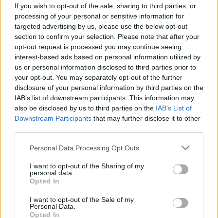
If you wish to opt-out of the sale, sharing to third parties, or
Valóban képesek a hangyák
processing of your personal or sensitive information for
kiszagolni a rosszindulatú tumort?
targeted advertising by us, please use the below opt-out
section to confirm your selection. Please note that after your
opt-out request is processed you may continue seeing
interest-based ads based on personal information utilized by
us or personal information disclosed to third parties prior to
your opt-out. You may separately opt-out of the further
disclosure of your personal information by third parties on the
IAB’s list of downstream participants. This information may
also be disclosed by us to third parties on the
IAB’s List of
Downstream Participants
that may further disclose it to other
third parties.
Please note that this website/app uses one or more Google
Personal Data Processing Opt Outs
services and may gather and store information including but
not limited to your visit or usage behaviour. You may click to
I want to opt-out of the Sharing of my
personal data.
grant or deny consent to Google and its third-party tags to
Opted In
use your data for below specified purposes in below Google
consent section.
I want to opt-out of the Sale of my
Personal Data.
Opted In