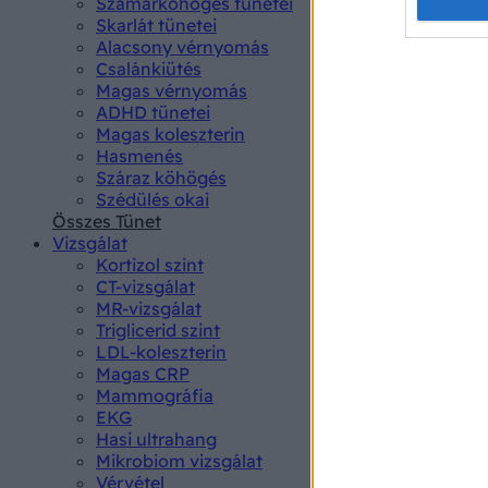
Opted 
Szamárköhögés tünetei
Skarlát tünetei
Alacsony vérnyomás
Google 
Csalánkiütés
Magas vérnyomás
I want t
ADHD tünetei
web or d
Magas koleszterin
Hasmenés
I want t
Száraz köhögés
purpose
Szédülés okai
Összes Tünet
I want 
Vizsgálat
Kortizol szint
I want t
CT-vizsgálat
web or d
MR-vizsgálat
Triglicerid szint
LDL-koleszterin
I want t
Magas CRP
or app.
Mammográfia
EKG
I want t
Hasi ultrahang
Mikrobiom vizsgálat
I want t
Vérvétel