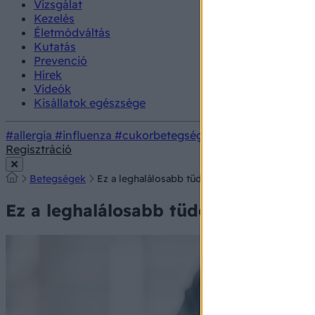
Vizsgálat
Kezelés
Életmódváltás
Kutatás
Prevenció
Hírek
Videók
Kisállatok egészsége
#allergia
#influenza
#cukorbetegség
#orvosmeteorológi
Regisztráció
Betegségek
Ez a leghalálosabb tüdőrák kevésbé ismert jel
Ez a leghalálosabb tüdőrák kevésbé