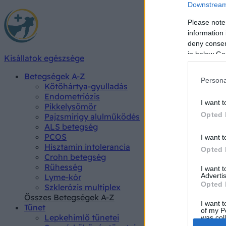
Downstream 
Please note
information 
deny consent
in below Go
Kisállatok egészsége
Betegségek A-Z
Persona
Kötőhártya-gyulladás
Endometriózis
I want t
Pikkelysömör
Opted 
Pajzsmirigy alulműködés
ALS betegség
PCOS
I want t
Hisztamin intolerancia
Opted 
Crohn betegség
Rühesség
I want 
Advertis
Lyme-kór
Opted 
Szklerózis multiplex
Összes Betegségek A-Z
I want t
Tünet
of my P
Lepkehimlő tünetei
was col