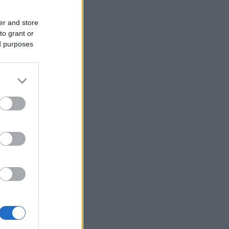
er and store
to grant or
ed purposes