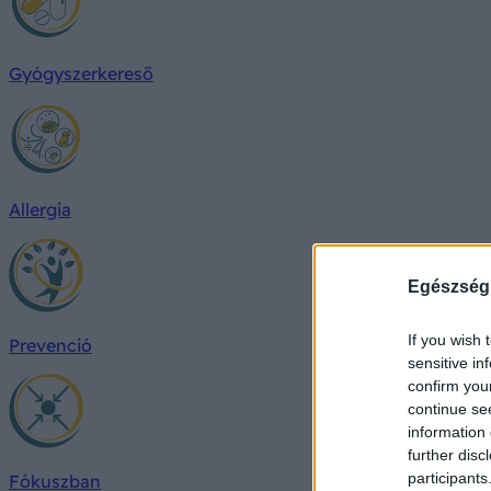
Gyógyszerkereső
Allergia
Egészség
If you wish 
Prevenció
sensitive in
confirm you
continue se
information 
further disc
participants
Fókuszban