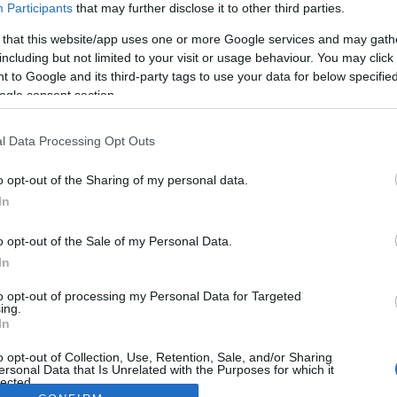
Participants
that may further disclose it to other third parties.
 that this website/app uses one or more Google services and may gath
including but not limited to your visit or usage behaviour. You may click 
 to Google and its third-party tags to use your data for below specifi
ogle consent section.
l Data Processing Opt Outs
o opt-out of the Sharing of my personal data.
In
o opt-out of the Sale of my Personal Data.
In
to opt-out of processing my Personal Data for Targeted
ing.
In
o opt-out of Collection, Use, Retention, Sale, and/or Sharing
ersonal Data that Is Unrelated with the Purposes for which it
lected.