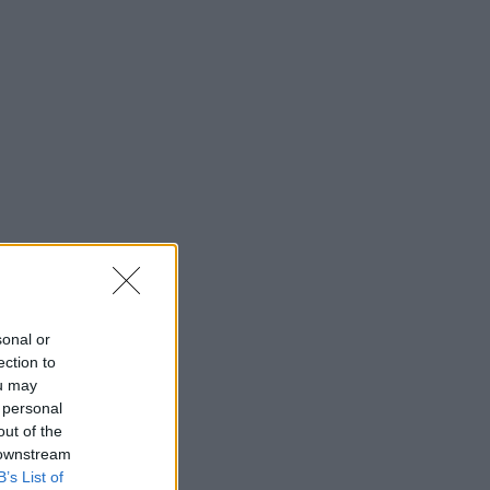
sonal or
ection to
ou may
 personal
out of the
 downstream
B’s List of