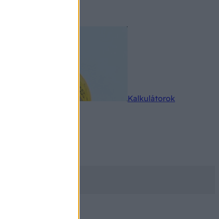
rkereső
Kalkulátorok