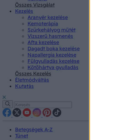
authenti
Összes Vizsgálat
Kezelés
Aranyér kezelése
Kemoterápia
Szürkehályog műtét
Vízszerű hasmenés
Afta kezelése
Dagadt boka kezelése
Napallergia kezelése
Fülgyulladás kezelése
Kötőhártya gyulladás
Összes Kezelés
Életmódváltás
Kutatás
Betegségek A-Z
Tünet