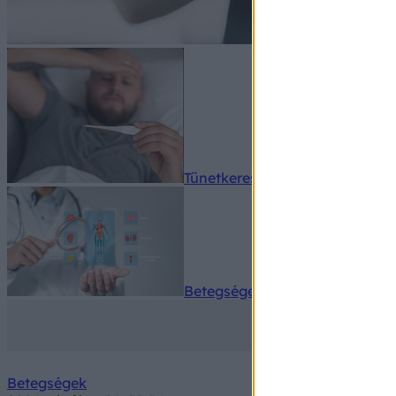
Tünetkereső
Betegségek A-Z
Betegségek