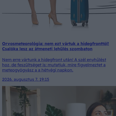
Orvosmeteorológia: nem ezt vártuk a hidegfronttól!
Csalóka lesz az átmeneti lehűlés szombaton
Nem erre vártunk a hidegfront után! A szél enyhülést
hoz, de feszültséget is: mutatjuk, mire figyelmeztet a
meteogyógyász a a hétvégi napkon.
2026. augusztus 7. 19:15