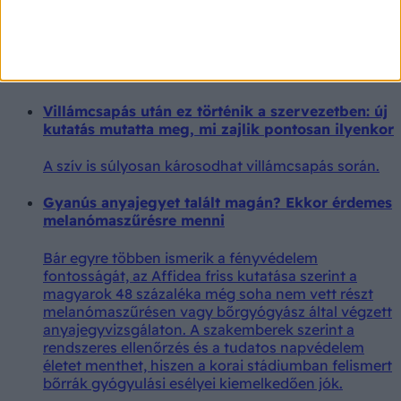
inkább a szorongás áll a tünetek mögött? Az
orvos válaszol
Félrenyelt étel miatt kereste fel az orvosokat az
olvasó.
Villámcsapás után ez történik a szervezetben: új
kutatás mutatta meg, mi zajlik pontosan ilyenkor
A szív is súlyosan károsodhat villámcsapás során.
Gyanús anyajegyet talált magán? Ekkor érdemes
melanómaszűrésre menni
Bár egyre többen ismerik a fényvédelem
fontosságát, az Affidea friss kutatása szerint a
magyarok 48 százaléka még soha nem vett részt
melanómaszűrésen vagy bőrgyógyász által végzett
anyajegyvizsgálaton. A szakemberek szerint a
rendszeres ellenőrzés és a tudatos napvédelem
életet menthet, hiszen a korai stádiumban felismert
bőrrák gyógyulási esélyei kiemelkedően jók.