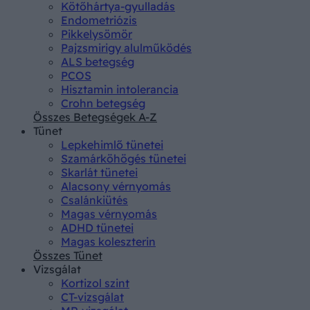
Kötőhártya-gyulladás
Endometriózis
Pikkelysömör
Pajzsmirigy alulműködés
ALS betegség
PCOS
Hisztamin intolerancia
Crohn betegség
Összes Betegségek A-Z
Tünet
Lepkehimlő tünetei
Szamárköhögés tünetei
Skarlát tünetei
Alacsony vérnyomás
Csalánkiütés
Magas vérnyomás
ADHD tünetei
Magas koleszterin
Összes Tünet
Vizsgálat
Kortizol szint
CT-vizsgálat