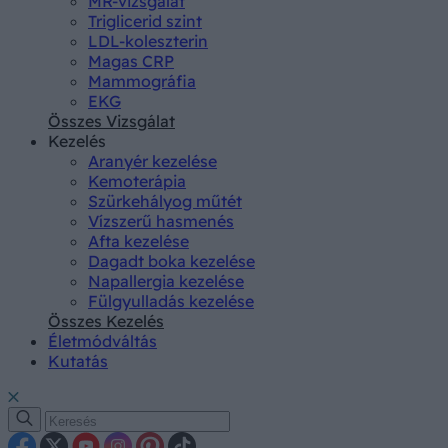
MR-vizsgálat
Triglicerid szint
LDL-koleszterin
Magas CRP
Mammográfia
EKG
Összes Vizsgálat
Kezelés
Aranyér kezelése
Kemoterápia
Szürkehályog műtét
Vízszerű hasmenés
Afta kezelése
Dagadt boka kezelése
Napallergia kezelése
Fülgyulladás kezelése
Összes Kezelés
Életmódváltás
Kutatás