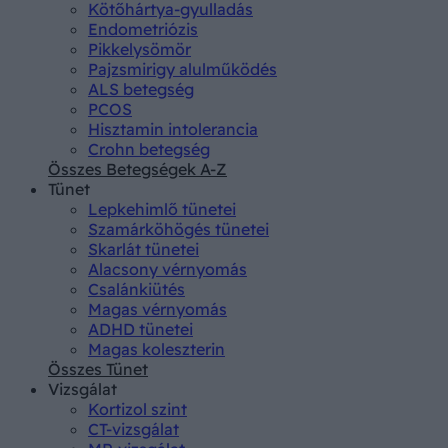
Kötőhártya-gyulladás
Endometriózis
Pikkelysömör
Pajzsmirigy alulműködés
ALS betegség
PCOS
Hisztamin intolerancia
Crohn betegség
Összes Betegségek A-Z
Tünet
Lepkehimlő tünetei
Szamárköhögés tünetei
Skarlát tünetei
Alacsony vérnyomás
Csalánkiütés
Magas vérnyomás
ADHD tünetei
Magas koleszterin
Összes Tünet
Vizsgálat
Kortizol szint
CT-vizsgálat