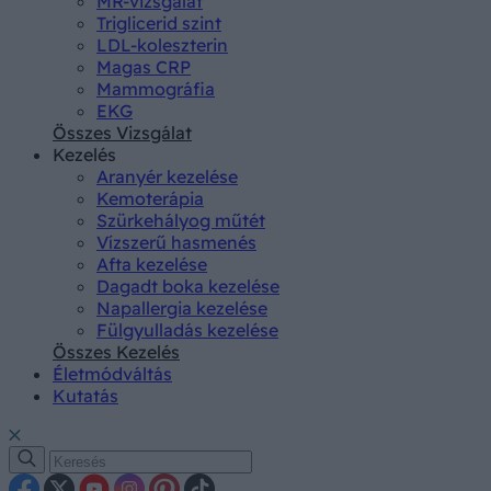
MR-vizsgálat
Triglicerid szint
LDL-koleszterin
Magas CRP
Mammográfia
EKG
Összes Vizsgálat
Kezelés
Aranyér kezelése
Kemoterápia
Szürkehályog műtét
Vízszerű hasmenés
Afta kezelése
Dagadt boka kezelése
Napallergia kezelése
Fülgyulladás kezelése
Összes Kezelés
Életmódváltás
Kutatás