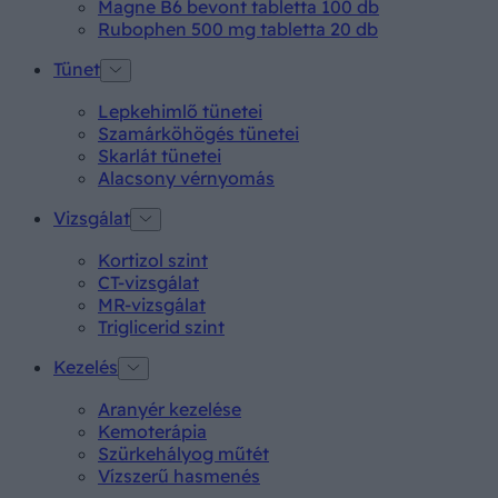
Magne B6 bevont tabletta 100 db
Rubophen 500 mg tabletta 20 db
Tünet
Lepkehimlő tünetei
Szamárköhögés tünetei
Skarlát tünetei
Alacsony vérnyomás
Vizsgálat
Kortizol szint
CT-vizsgálat
MR-vizsgálat
Triglicerid szint
Kezelés
Aranyér kezelése
Kemoterápia
Szürkehályog műtét
Vízszerű hasmenés