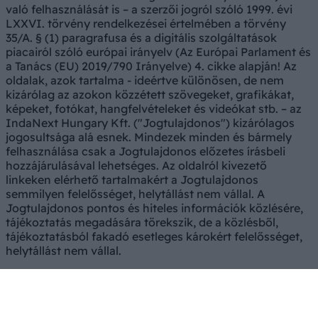
való felhasználását is – a szerzői jogról szóló 1999. évi
LXXVI. törvény rendelkezései értelmében a törvény
35/A. § (1) paragrafusa és a digitális szolgáltatások
piacairól szóló európai irányelv (Az Európai Parlament és
a Tanács (EU) 2019/790 Irányelve) 4. cikke alapján! Az
oldalak, azok tartalma - ideértve különösen, de nem
kizárólag az azokon közzétett szövegeket, grafikákat,
képeket, fotókat, hangfelvételeket és videókat stb. – az
IndaNext Hungary Kft. ("Jogtulajdonos") kizárólagos
jogosultsága alá esnek. Mindezek minden és bármely
felhasználása csak a Jogtulajdonos előzetes írásbeli
hozzájárulásával lehetséges. Az oldalról kivezető
linkeken elérhető tartalmakért a Jogtulajdonos
semmilyen felelősséget, helytállást nem vállal. A
Jogtulajdonos pontos és hiteles információk közlésére,
tájékoztatás megadására törekszik, de a közlésből,
tájékoztatásból fakadó esetleges károkért felelősséget,
helytállást nem vállal.