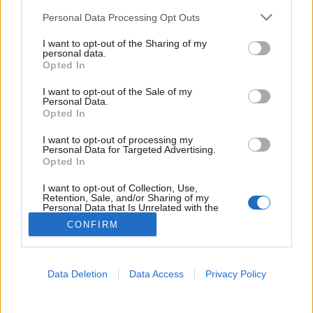
Please note that this website/app uses one or more Google
Personal Data Processing Opt Outs
Emésztőszervi
services and may gather and store information including but
not limited to your visit or usage behaviour. You may click to
I want to opt-out of the Sharing of my
betegségek
personal data.
grant or deny consent to Google and its third-party tags to
Opted In
use your data for below specified purposes in below Google
consent section.
I want to opt-out of the Sale of my
Personal Data.
Opted In
I want to opt-out of processing my
Personal Data for Targeted Advertising.
Opted In
I want to opt-out of Collection, Use,
Retention, Sale, and/or Sharing of my
Personal Data that Is Unrelated with the
Purposes for which it was collected.
CONFIRM
Opted Out
Google consents
Data Deletion
Data Access
Privacy Policy
I want to allow Google to enable storage
related to advertising like cookies on web or