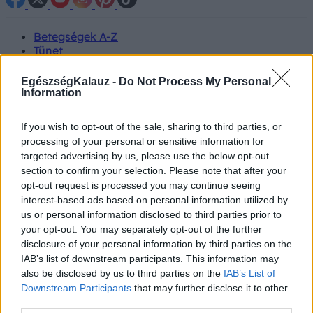
Betegségek A-Z
Tünet
Vizsgálat
Kezelés
EgészségKalauz -
Do Not Process My Personal
Életmódváltás
Information
Kutatás
Prevenció
If you wish to opt-out of the sale, sharing to third parties, or
Hírek
processing of your personal or sensitive information for
Videók
targeted advertising by us, please use the below opt-out
Kisállatok egészsége
section to confirm your selection. Please note that after your
opt-out request is processed you may continue seeing
#allergia
#influenza
#cukorbetegség
interest-based ads based on personal information utilized by
#orvosmeteorológia
#vérnyomás
#stroke
#rákbetegség
us or personal information disclosed to third parties prior to
#pajzsmirigy
#reflux
#ekcéma
#herpesz
your opt-out. You may separately opt-out of the further
Regisztráció
disclosure of your personal information by third parties on the
IAB’s list of downstream participants. This information may
also be disclosed by us to third parties on the
IAB’s List of
Downstream Participants
that may further disclose it to other
third parties.
Betegségek
Emésztőszervi betegségek