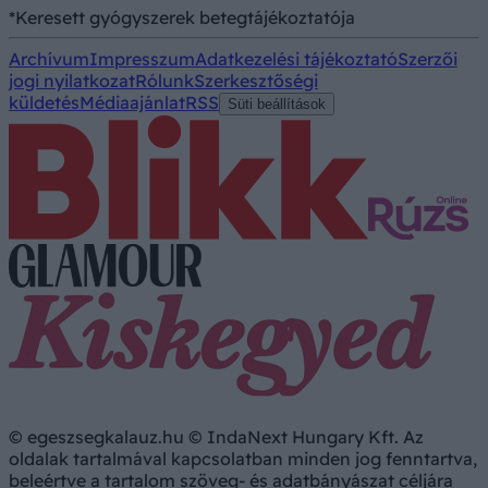
*Keresett gyógyszerek betegtájékoztatója
Archívum
Impresszum
Adatkezelési tájékoztató
Szerzői
jogi nyilatkozat
Rólunk
Szerkesztőségi
küldetés
Médiaajánlat
RSS
Süti beállítások
© egeszsegkalauz.hu © IndaNext Hungary Kft. Az
oldalak tartalmával kapcsolatban minden jog fenntartva,
beleértve a tartalom szöveg- és adatbányászat céljára