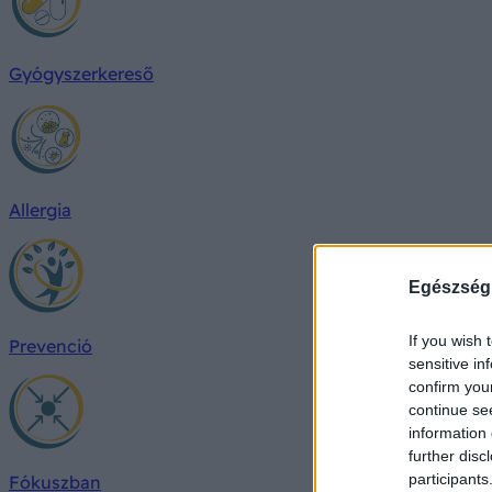
Gyógyszerkereső
Allergia
Egészség
If you wish 
Prevenció
sensitive in
confirm you
continue se
information 
further disc
participants
Fókuszban