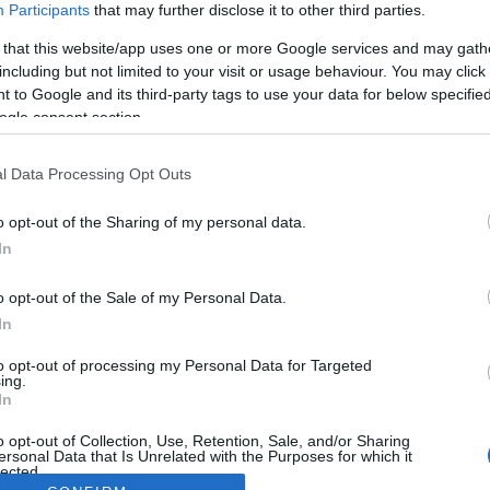
Participants
that may further disclose it to other third parties.
 that this website/app uses one or more Google services and may gath
including but not limited to your visit or usage behaviour. You may click 
 to Google and its third-party tags to use your data for below specifi
ogle consent section.
l Data Processing Opt Outs
o opt-out of the Sharing of my personal data.
In
o opt-out of the Sale of my Personal Data.
In
to opt-out of processing my Personal Data for Targeted
ing.
In
o opt-out of Collection, Use, Retention, Sale, and/or Sharing
ersonal Data that Is Unrelated with the Purposes for which it
lected.