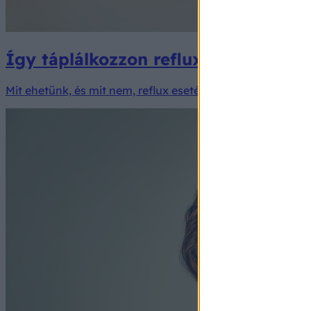
Így táplálkozzon reflux esetén - tu
Mit ehetünk, és mit nem, reflux esetén?