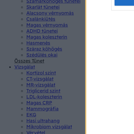
Opted 
Szamárköhögés tünetei
Skarlát tünetei
Alacsony vérnyomás
Google 
Csalánkiütés
Magas vérnyomás
I want t
ADHD tünetei
web or d
Magas koleszterin
Hasmenés
I want t
Száraz köhögés
purpose
Szédülés okai
Összes Tünet
I want 
Vizsgálat
Kortizol szint
I want t
CT-vizsgálat
web or d
MR-vizsgálat
Triglicerid szint
LDL-koleszterin
I want t
Magas CRP
or app.
Mammográfia
EKG
I want t
Hasi ultrahang
Mikrobiom vizsgálat
I want t
Vérvétel