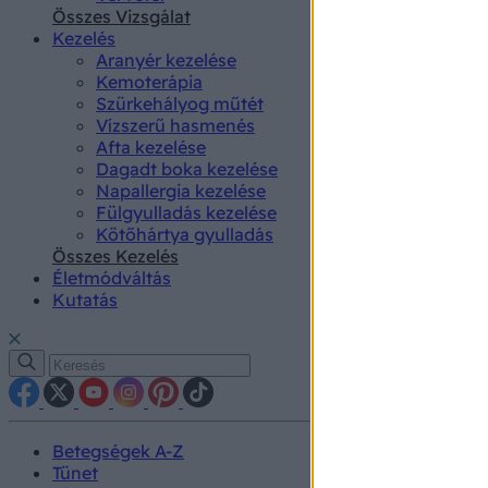
authenti
Összes Vizsgálat
Kezelés
Aranyér kezelése
Kemoterápia
Szürkehályog műtét
Vízszerű hasmenés
Afta kezelése
Dagadt boka kezelése
Napallergia kezelése
Fülgyulladás kezelése
Kötőhártya gyulladás
Összes Kezelés
Életmódváltás
Kutatás
Betegségek A-Z
Tünet