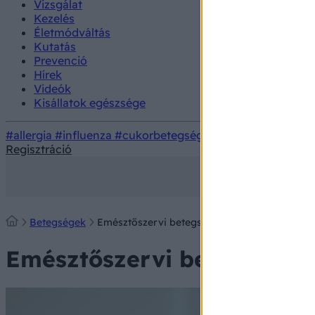
Vizsgálat
Kezelés
Életmódváltás
Kutatás
Prevenció
Hírek
Videók
Kisállatok egészsége
#allergia
#influenza
#cukorbetegség
#orvosmeteorológi
Regisztráció
Betegségek
Emésztőszervi betegségek
Emésztőszervi betegségek