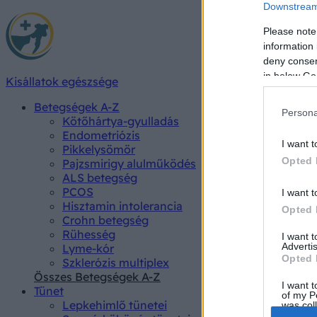
Downstream 
Please note
information 
deny consent
in below Go
Kisállatok egészsége
Betegségek A-Z
Persona
Kötőhártya-gyulladás
Endometriózis
I want t
Pikkelysömör
Opted 
Pajzsmirigy alulműködés
ALS betegség
PCOS
I want t
Hisztamin intolerancia
Opted 
Crohn betegség
Rühesség
I want 
Advertis
Lyme-kór
Opted 
Szklerózis multiplex
Összes Betegségek A-Z
I want t
Tünet
of my P
Lepkehimlő tünetei
was col