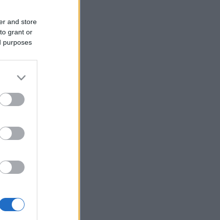
er and store
to grant or
ed purposes