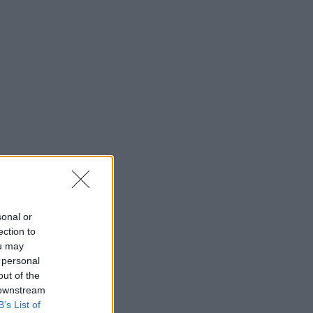
sonal or
ection to
ou may
 personal
out of the
 downstream
B’s List of