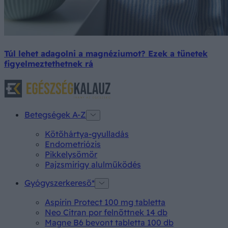
Túl lehet adagolni a magnéziumot? Ezek a tünetek
figyelmeztethetnek rá
Betegségek A-Z
Kötőhártya-gyulladás
Endometriózis
Pikkelysömör
Pajzsmirigy alulműködés
Gyógyszerkereső*
Aspirin Protect 100 mg tabletta
Neo Citran por felnőttnek 14 db
Magne B6 bevont tabletta 100 db