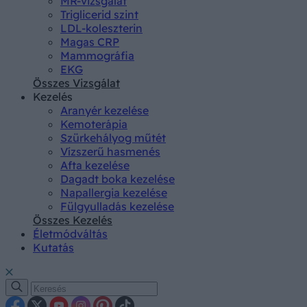
MR-vizsgálat
Triglicerid szint
LDL-koleszterin
Magas CRP
Mammográfia
EKG
Összes Vizsgálat
Kezelés
Aranyér kezelése
Kemoterápia
Szürkehályog műtét
Vízszerű hasmenés
Afta kezelése
Dagadt boka kezelése
Napallergia kezelése
Fülgyulladás kezelése
Összes Kezelés
Életmódváltás
Kutatás