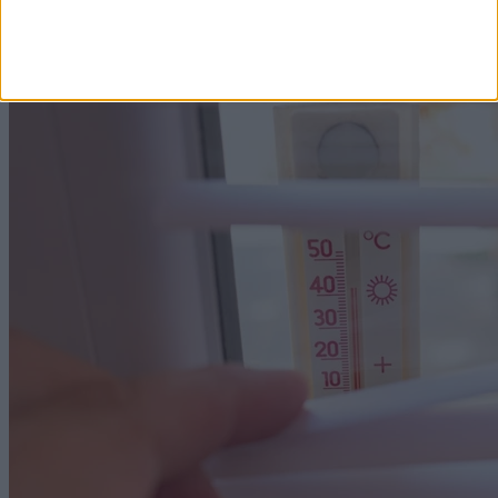
és jégeső kíséretében.
2026. augusztus 6. 19:20