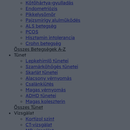
Kötőhártya-gyulladás
Endometriózis
Pikkelysömör
Pajzsmirigy alulműködés
ALS betegség
PCOS
Hisztamin intolerancia
Crohn betegség
Összes Betegségek A-Z
Tünet
Lepkehimlő tünetei
Szamárköhögés tünetei
Skarlát tünetei
Alacsony vérnyomás
Csalánkiütés
Magas vérnyomás
ADHD tünetei
Magas koleszterin
Összes Tünet
Vizsgálat
Kortizol szint
CT-vizsgálat