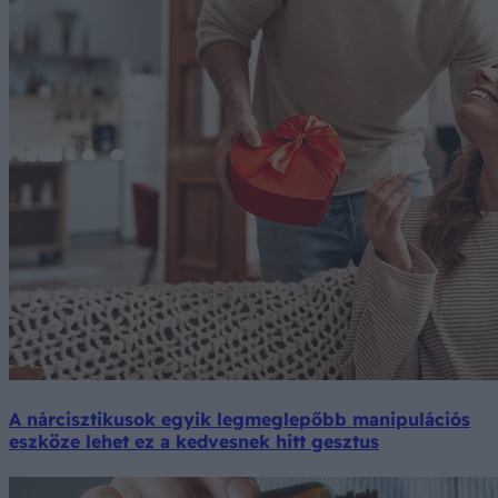
A nárcisztikusok egyik legmeglepőbb manipulációs
eszköze lehet ez a kedvesnek hitt gesztus