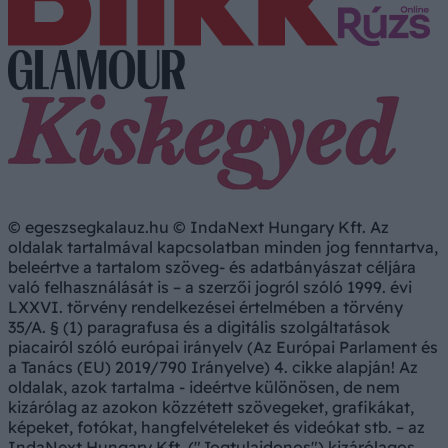
© egeszsegkalauz.hu © IndaNext Hungary Kft. Az
oldalak tartalmával kapcsolatban minden jog fenntartva,
beleértve a tartalom szöveg- és adatbányászat céljára
való felhasználását is – a szerzői jogról szóló 1999. évi
LXXVI. törvény rendelkezései értelmében a törvény
35/A. § (1) paragrafusa és a digitális szolgáltatások
piacairól szóló európai irányelv (Az Európai Parlament és
a Tanács (EU) 2019/790 Irányelve) 4. cikke alapján! Az
oldalak, azok tartalma - ideértve különösen, de nem
kizárólag az azokon közzétett szövegeket, grafikákat,
képeket, fotókat, hangfelvételeket és videókat stb. – az
IndaNext Hungary Kft. ("Jogtulajdonos") kizárólagos