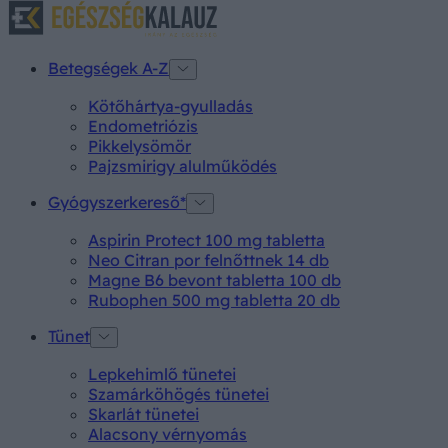
Betegségek A-Z
Kötőhártya-gyulladás
Endometriózis
Pikkelysömör
Pajzsmirigy alulműködés
Gyógyszerkereső*
Aspirin Protect 100 mg tabletta
Neo Citran por felnőttnek 14 db
Magne B6 bevont tabletta 100 db
Rubophen 500 mg tabletta 20 db
Tünet
Lepkehimlő tünetei
Szamárköhögés tünetei
Skarlát tünetei
Alacsony vérnyomás