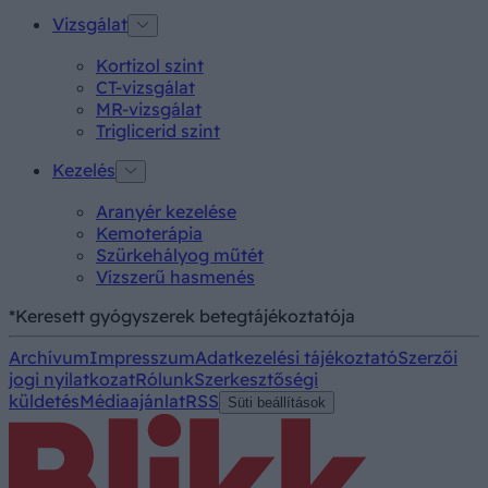
Vizsgálat
Kortizol szint
CT-vizsgálat
MR-vizsgálat
Triglicerid szint
Kezelés
Aranyér kezelése
Kemoterápia
Szürkehályog műtét
Vízszerű hasmenés
*Keresett gyógyszerek betegtájékoztatója
Archívum
Impresszum
Adatkezelési tájékoztató
Szerzői
jogi nyilatkozat
Rólunk
Szerkesztőségi
küldetés
Médiaajánlat
RSS
Süti beállítások