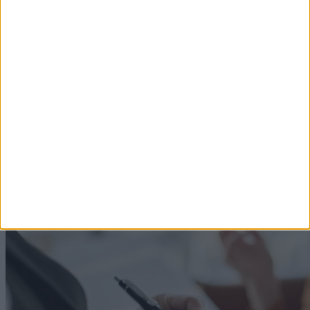
Ezek a szájüregi rák első jelei lehetnek – sokan
aftának vagy rosszul illeszkedő fogsornak hiszik