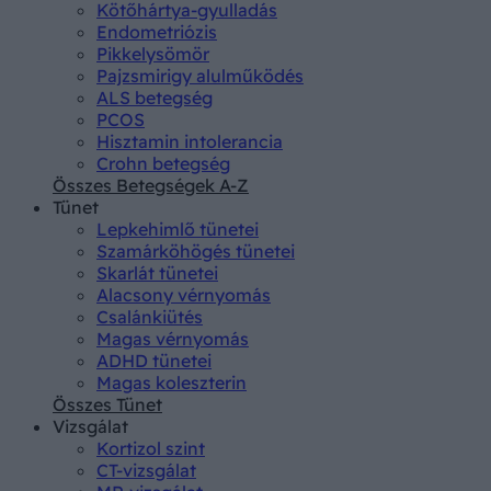
Kötőhártya-gyulladás
Endometriózis
Pikkelysömör
Pajzsmirigy alulműködés
ALS betegség
PCOS
Hisztamin intolerancia
Crohn betegség
Összes Betegségek A-Z
Tünet
Lepkehimlő tünetei
Szamárköhögés tünetei
Skarlát tünetei
Alacsony vérnyomás
Csalánkiütés
Magas vérnyomás
ADHD tünetei
Magas koleszterin
Összes Tünet
Vizsgálat
Kortizol szint
CT-vizsgálat