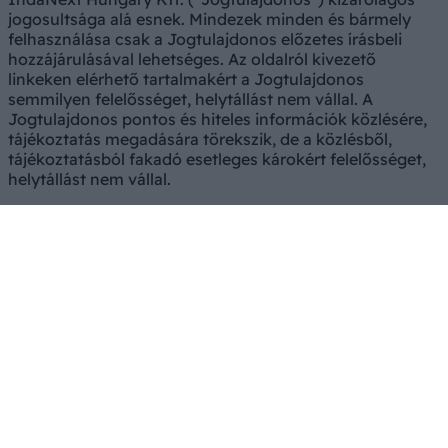
jogosultsága alá esnek. Mindezek minden és bármely
felhasználása csak a Jogtulajdonos előzetes írásbeli
hozzájárulásával lehetséges. Az oldalról kivezető
linkeken elérhető tartalmakért a Jogtulajdonos
semmilyen felelősséget, helytállást nem vállal. A
Jogtulajdonos pontos és hiteles információk közlésére,
tájékoztatás megadására törekszik, de a közlésből,
tájékoztatásból fakadó esetleges károkért felelősséget,
helytállást nem vállal.