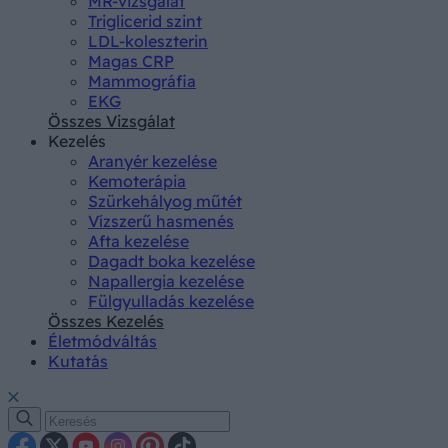
MR-vizsgálat
Triglicerid szint
LDL-koleszterin
Magas CRP
Mammográfia
EKG
Összes Vizsgálat
Kezelés
Aranyér kezelése
Kemoterápia
Szürkehályog műtét
Vízszerű hasmenés
Afta kezelése
Dagadt boka kezelése
Napallergia kezelése
Fülgyulladás kezelése
Összes Kezelés
Életmódváltás
Kutatás