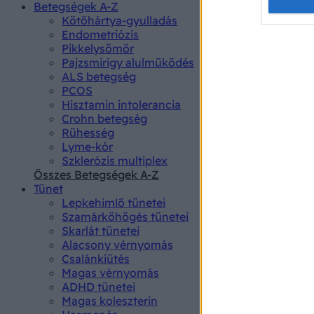
Opted 
Betegségek A-Z
Kötőhártya-gyulladás
Endometriózis
Google 
Pikkelysömör
Pajzsmirigy alulműködés
I want t
ALS betegség
web or d
PCOS
Hisztamin intolerancia
I want t
Crohn betegség
purpose
Rühesség
Lyme-kór
I want 
Szklerózis multiplex
Összes Betegségek A-Z
I want t
Tünet
web or d
Lepkehimlő tünetei
Szamárköhögés tünetei
I want t
Skarlát tünetei
or app.
Alacsony vérnyomás
Csalánkiütés
I want t
Magas vérnyomás
ADHD tünetei
Magas koleszterin
I want t