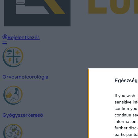
Bejelentkezés
Orvosmeteorológia
Egészség
If you wish 
sensitive in
confirm you
Gyógyszerkereső
continue se
information 
further disc
participants