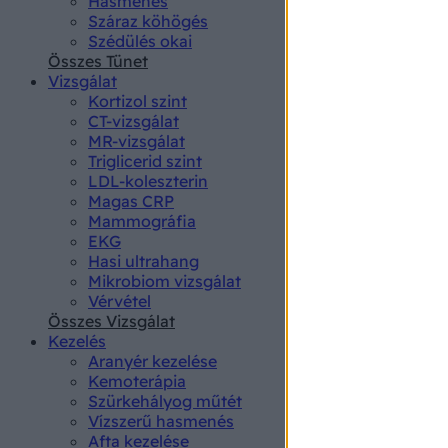
Hasmenés
authenti
Száraz köhögés
Szédülés okai
Összes Tünet
Vizsgálat
Kortizol szint
CT-vizsgálat
MR-vizsgálat
Triglicerid szint
LDL-koleszterin
Magas CRP
Mammográfia
EKG
Hasi ultrahang
Mikrobiom vizsgálat
Vérvétel
Összes Vizsgálat
Kezelés
Aranyér kezelése
Kemoterápia
Szürkehályog műtét
Vízszerű hasmenés
Afta kezelése