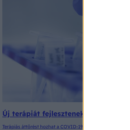
Új terápiát fejlesztenek magyar kut
Terápiás áttörést hozhat a COVID-19 és az influenza kez