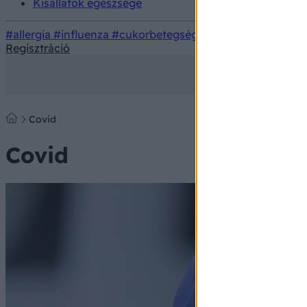
Kisállatok egészsége
#allergia
#influenza
#cukorbetegség
#orvosmeteorológi
Regisztráció
Covid
Covid