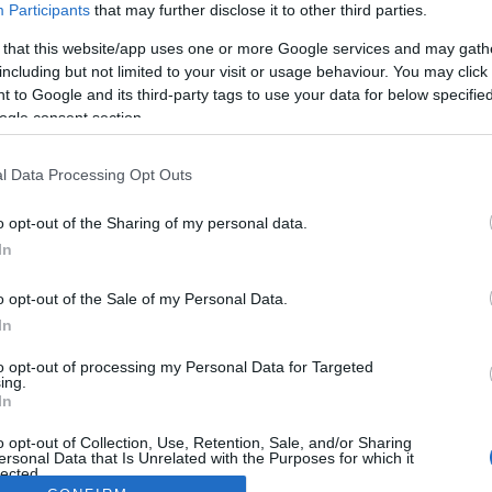
Participants
that may further disclose it to other third parties.
 that this website/app uses one or more Google services and may gath
including but not limited to your visit or usage behaviour. You may click 
 to Google and its third-party tags to use your data for below specifi
ogle consent section.
l Data Processing Opt Outs
o opt-out of the Sharing of my personal data.
In
o opt-out of the Sale of my Personal Data.
In
to opt-out of processing my Personal Data for Targeted
ing.
In
o opt-out of Collection, Use, Retention, Sale, and/or Sharing
ersonal Data that Is Unrelated with the Purposes for which it
lected.