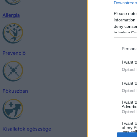
Downstream 
Please note
Allergia
information 
deny consent
in below Go
Persona
Prevenció
I want t
Opted 
I want t
Fókuszban
Opted 
I want 
Advertis
Opted 
I want t
of my P
Kisállatok egészsége
was col