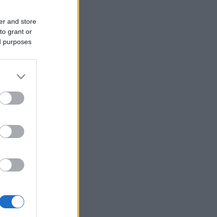
er and store
to grant or
ed purposes