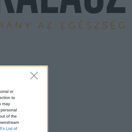
sonal or
ection to
ou may
 personal
out of the
 downstream
B’s List of