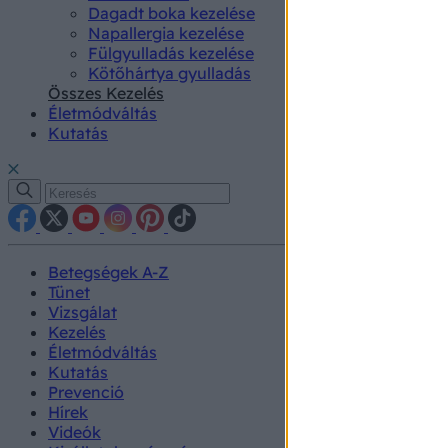
Dagadt boka kezelése
Napallergia kezelése
Fülgyulladás kezelése
Kötőhártya gyulladás
Összes Kezelés
Életmódváltás
Kutatás
Betegségek A-Z
Tünet
Vizsgálat
Kezelés
Életmódváltás
Kutatás
Prevenció
Hírek
Videók