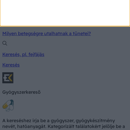
TÜNETKERESŐ
Milyen betegségre utalhatnak a tünetei?
Keresés, pl. fejfájás
Keresés
Gyógyszerkereső
A kereséshez írja be a gyógyszer, gyógykészítmény
nevét, hatóanyagát. Kategorizált találatokért jelölje be a