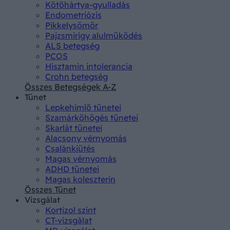
Kötőhártya-gyulladás
Endometriózis
Pikkelysömör
Pajzsmirigy alulműködés
ALS betegség
PCOS
Hisztamin intolerancia
Crohn betegség
Összes Betegségek A-Z
Tünet
Lepkehimlő tünetei
Szamárköhögés tünetei
Skarlát tünetei
Alacsony vérnyomás
Csalánkiütés
Magas vérnyomás
ADHD tünetei
Magas koleszterin
Összes Tünet
Vizsgálat
Kortizol szint
CT-vizsgálat