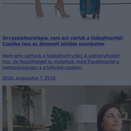
Orvosmeteorológia: nem ezt vártuk a hidegfronttól!
Csalóka lesz az átmeneti lehűlés szombaton
Nem erre vártunk a hidegfront után! A szél enyhülést
hoz, de feszültséget is: mutatjuk, mire figyelmeztet a
meteogyógyász a a hétvégi napkon.
2026. augusztus 7. 19:15