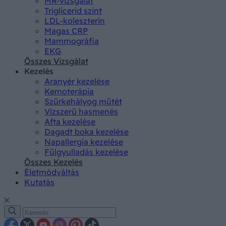
MR-vizsgálat
Triglicerid szint
LDL-koleszterin
Magas CRP
Mammográfia
EKG
Összes Vizsgálat
Kezelés
Aranyér kezelése
Kemoterápia
Szürkehályog műtét
Vízszerű hasmenés
Afta kezelése
Dagadt boka kezelése
Napallergia kezelése
Fülgyulladás kezelése
Összes Kezelés
Életmódváltás
Kutatás