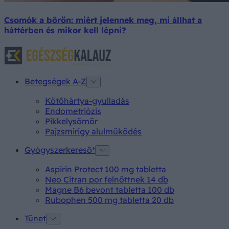
Csomók a bőrön: miért jelennek meg, mi állhat a
háttérben és mikor kell lépni?
Betegségek A-Z
Kötőhártya-gyulladás
Endometriózis
Pikkelysömör
Pajzsmirigy alulműködés
Gyógyszerkereső*
Aspirin Protect 100 mg tabletta
Neo Citran por felnőttnek 14 db
Magne B6 bevont tabletta 100 db
Rubophen 500 mg tabletta 20 db
Tünet