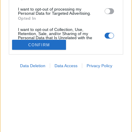
I want to opt-out of processing my
Personal Data for Targeted Advertising.
Opted In
I want to opt-out of Collection, Use,
Retention, Sale, and/or Sharing of my
Personal Data that Is Unrelated with the
Purposes for which it was collected.
CONFIRM
Opted Out
Betegségek
2021. április 21. 06:10
Google consents
Megosztás
Küldés
Küldés Messengeren
Data Deletion
Data Access
Privacy Policy
I want to allow Google to enable storage
related to advertising like cookies on web or
Oroszországban is tovább mutálódott a Covid-19,
device identifiers in apps.
kettő új variáns is megjelent.
I want to allow my user data to be sent to
Google for online advertising purposes.
I want to allow Google to send me
personalized advertising.
I want to allow Google to enable storage