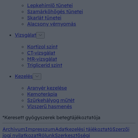
Lepkehimlő tünetei
Szamárköhögés tünetei
Skarlát tünetei
Alacsony vérnyomás
Vizsgálat
Kortizol szint
CT-vizsgálat
MR-vizsgálat
Triglicerid szint
Kezelés
Aranyér kezelése
Kemoterápia
Szürkehályog műtét
Vízszerű hasmenés
*Keresett gyógyszerek betegtájékoztatója
Archívum
Impresszum
Adatkezelési tájékoztató
Szerzői
jogi nyilatkozat
Rólunk
Szerkesztőségi