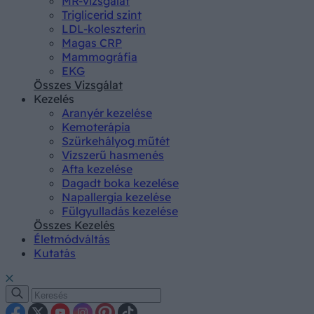
MR-vizsgálat
Triglicerid szint
LDL-koleszterin
Magas CRP
Mammográfia
EKG
Összes Vizsgálat
Kezelés
Aranyér kezelése
Kemoterápia
Szürkehályog műtét
Vízszerű hasmenés
Afta kezelése
Dagadt boka kezelése
Napallergia kezelése
Fülgyulladás kezelése
Összes Kezelés
Életmódváltás
Kutatás