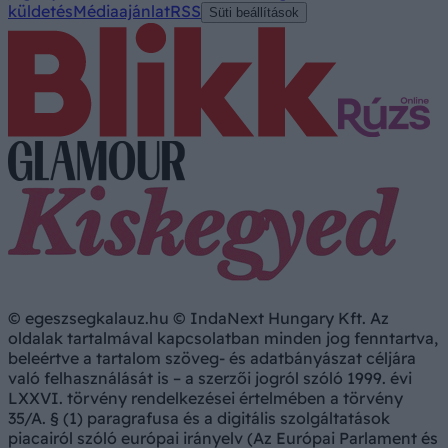
küldetés
Médiaajánlat
RSS
Süti beállítások
© egeszsegkalauz.hu © IndaNext Hungary Kft. Az
oldalak tartalmával kapcsolatban minden jog fenntartva,
beleértve a tartalom szöveg- és adatbányászat céljára
való felhasználását is – a szerzői jogról szóló 1999. évi
LXXVI. törvény rendelkezései értelmében a törvény
35/A. § (1) paragrafusa és a digitális szolgáltatások
piacairól szóló európai irányelv (Az Európai Parlament és