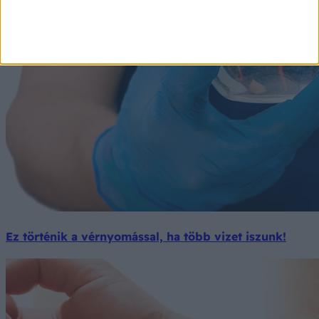
Ez történik a vérnyomással, ha több vizet iszunk!