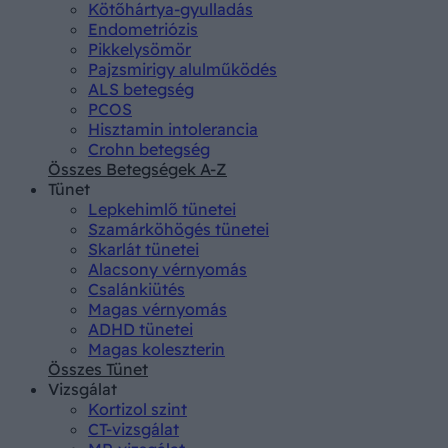
Kötőhártya-gyulladás
Endometriózis
Pikkelysömör
Pajzsmirigy alulműködés
ALS betegség
PCOS
Hisztamin intolerancia
Crohn betegség
Összes Betegségek A-Z
Tünet
Lepkehimlő tünetei
Szamárköhögés tünetei
Skarlát tünetei
Alacsony vérnyomás
Csalánkiütés
Magas vérnyomás
ADHD tünetei
Magas koleszterin
Összes Tünet
Vizsgálat
Kortizol szint
CT-vizsgálat