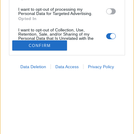
I want to opt-out of processing my
Personal Data for Targeted Advertising.
Opted In
I want to opt-out of Collection, Use,
Retention, Sale, and/or Sharing of my
Personal Data that Is Unrelated with the
Purposes for which it was collected.
CONFIRM
Opted Out
Betegségek
2021. április 29. 15:44
Google consents
Megosztás
Küldés
Küldés Messengeren
Data Deletion
Data Access
Privacy Policy
I want to allow Google to enable storage
related to advertising like cookies on web or
A koronavírus egyik indiai mutánsát mutatta ki egy
device identifiers in apps.
sepsiszentgyörgyi laboratórium.
I want to allow my user data to be sent to
Google for online advertising purposes.
I want to allow Google to send me
personalized advertising.
I want to allow Google to enable storage