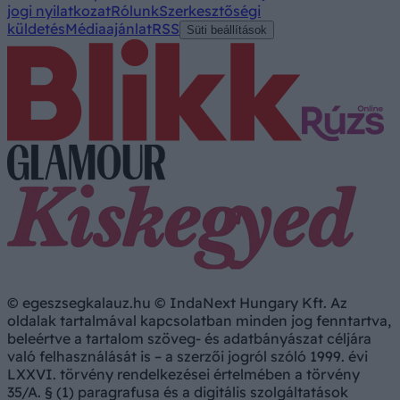
jogi nyilatkozat
Rólunk
Szerkesztőségi
küldetés
Médiaajánlat
RSS
Süti beállítások
© egeszsegkalauz.hu © IndaNext Hungary Kft. Az
oldalak tartalmával kapcsolatban minden jog fenntartva,
beleértve a tartalom szöveg- és adatbányászat céljára
való felhasználását is – a szerzői jogról szóló 1999. évi
LXXVI. törvény rendelkezései értelmében a törvény
35/A. § (1) paragrafusa és a digitális szolgáltatások