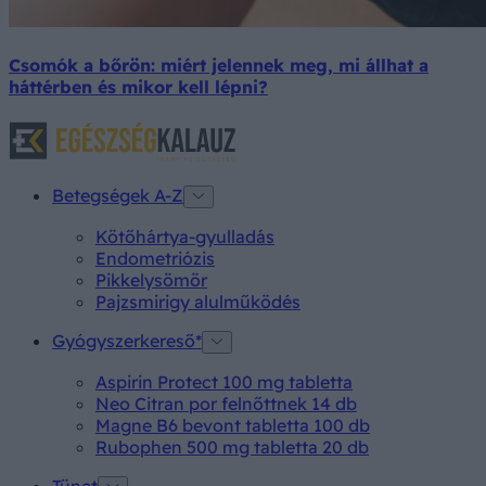
Csomók a bőrön: miért jelennek meg, mi állhat a
háttérben és mikor kell lépni?
Betegségek A-Z
Kötőhártya-gyulladás
Endometriózis
Pikkelysömör
Pajzsmirigy alulműködés
Gyógyszerkereső*
Aspirin Protect 100 mg tabletta
Neo Citran por felnőttnek 14 db
Magne B6 bevont tabletta 100 db
Rubophen 500 mg tabletta 20 db