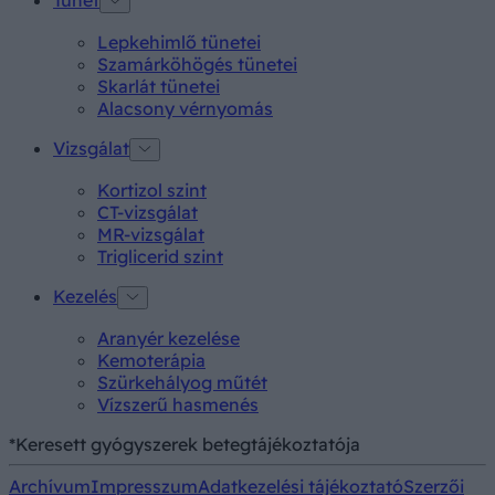
Tünet
Lepkehimlő tünetei
Szamárköhögés tünetei
Skarlát tünetei
Alacsony vérnyomás
Vizsgálat
Kortizol szint
CT-vizsgálat
MR-vizsgálat
Triglicerid szint
Kezelés
Aranyér kezelése
Kemoterápia
Szürkehályog műtét
Vízszerű hasmenés
*Keresett gyógyszerek betegtájékoztatója
Archívum
Impresszum
Adatkezelési tájékoztató
Szerzői