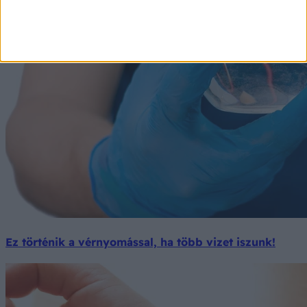
Ez történik a vérnyomással, ha több vizet iszunk!