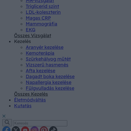
MR-vizsgálat
Triglicerid szint
LDL-koleszterin
Magas CRP
Mammográfia
EKG
Összes Vizsgálat
Kezelés
Aranyér kezelése
Kemoterápia
Szürkehályog műtét
Vízszerű hasmenés
Afta kezelése
Dagadt boka kezelése
Napallergia kezelése
Fülgyulladás kezelése
Összes Kezelés
Életmódváltás
Kutatás