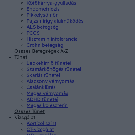
Kötőhártya-gyulladás
Endometriózis
Pikkelysömör
Pajzsmirigy alulműködés
ALS betegség
PCOS
Hisztamin intolerancia
Crohn betegség
Összes Betegségek A-Z
Tünet
Lepkehimlő tünetei
Szamárköhögés tünetei
Skarlát tünetei
Alacsony vérnyomás
Csalánkiütés
Magas vérnyomás
ADHD tünetei
Magas koleszterin
Összes Tünet
Vizsgálat
Kortizol szint
CT-vizsgálat