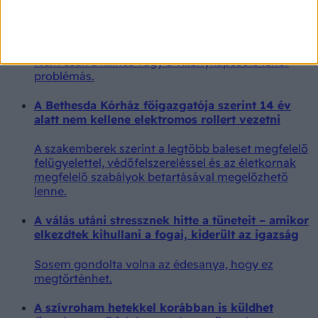
Ha megérintette ezt a 3 hétköznapi tárgyat, nagy
hibát követ el, ha nem mos utána kezet
Nem csak a kilincs vagy a villanykapcsoló lehet
problémás.
A Bethesda Kórház főigazgatója szerint 14 év
alatt nem kellene elektromos rollert vezetni
A szakemberek szerint a legtöbb baleset megfelelő
felügyelettel, védőfelszereléssel és az életkornak
megfelelő szabályok betartásával megelőzhető
lenne.
A válás utáni stressznek hitte a tüneteit – amikor
elkezdtek kihullani a fogai, kiderült az igazság
Sosem gondolta volna az édesanya, hogy ez
megtörténhet.
A szívroham hetekkel korábban is küldhet