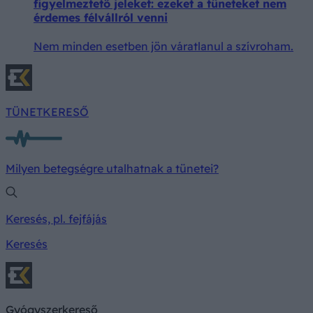
figyelmeztető jeleket: ezeket a tüneteket nem
érdemes félvállról venni
Nem minden esetben jön váratlanul a szívroham.
TÜNETKERESŐ
Milyen betegségre utalhatnak a tünetei?
Keresés, pl. fejfájás
Keresés
Gyógyszerkereső