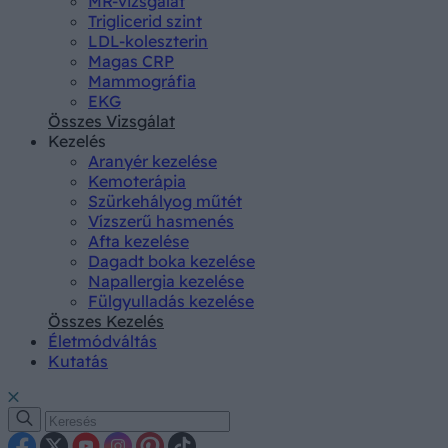
MR-vizsgálat
Triglicerid szint
LDL-koleszterin
Magas CRP
Mammográfia
EKG
Összes Vizsgálat
Kezelés
Aranyér kezelése
Kemoterápia
Szürkehályog műtét
Vízszerű hasmenés
Afta kezelése
Dagadt boka kezelése
Napallergia kezelése
Fülgyulladás kezelése
Összes Kezelés
Életmódváltás
Kutatás