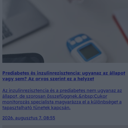
Prediabetes és inzulinrezisztencia: ugyanaz az állapot
vagy sem? Az orvos szerint ez a helyzet
Az inzulinrezisztencia és a prediabetes nem ugyanaz az
állapot, de szorosan összefüggnek.&nbsp;Cukor
monitorozás specialista magyarázza el a különbséget a
tapasztalható tünetek kapcsán.
2026. augusztus 7. 08:55