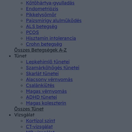
Kötőhártya-gyulladás
Endometriózis
Pikkelysömör
Pajzsmirigy alulműködés
ALS betegség
PCOS
Hisztamin intolerancia
Crohn betegség
Összes Betegségek A-Z
Tünet
Lepkehimlő tünetei
Szamárköhögés tünetei
Skarlát tünetei
Alacsony vérnyomás
Csalánkiütés
Magas vérnyomás
ADHD tünetei
Magas koleszterin
Összes Tünet
Vizsgálat
Kortizol szint
CT-vizsgálat