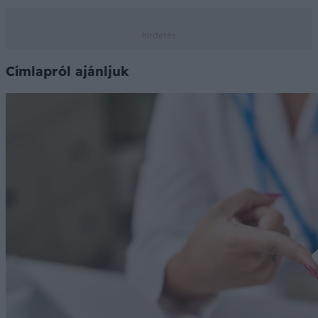
Címlapról ajánljuk