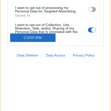
I want to opt-out of processing my
Personal Data for Targeted Advertising.
Opted In
I want to opt-out of Collection, Use,
Retention, Sale, and/or Sharing of my
Personal Data that Is Unrelated with the
Purposes for which it was collected.
CONFIRM
Opted Out
Betegségek
2024. június 22. 10:04
Google consents
Megosztás
Küldés
Küldés Messengeren
Data Deletion
Data Access
Privacy Policy
I want to allow Google to enable storage
related to advertising like cookies on web or
Így védekezhet a veszélyes betegség ellen.
device identifiers in apps.
I want to allow my user data to be sent to
Google for online advertising purposes.
I want to allow Google to send me
personalized advertising.
I want to allow Google to enable storage