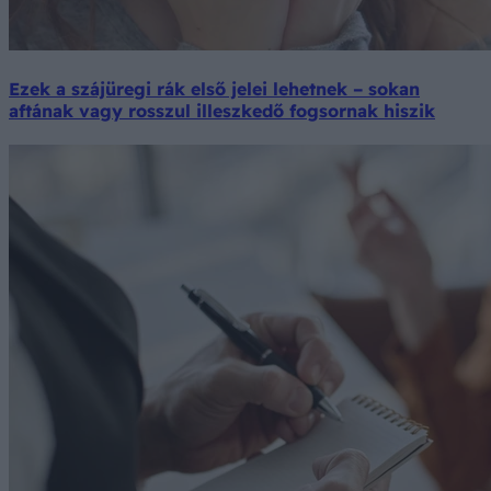
Ezek a szájüregi rák első jelei lehetnek – sokan
aftának vagy rosszul illeszkedő fogsornak hiszik