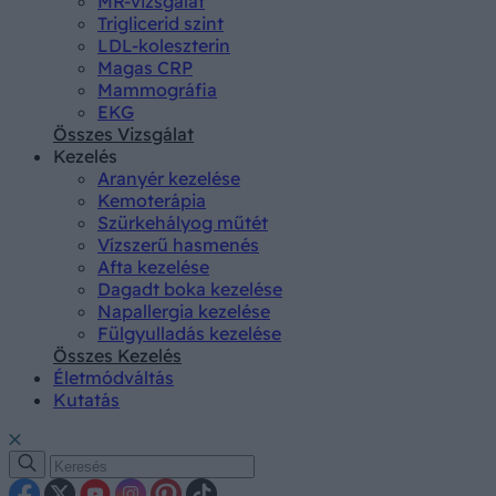
MR-vizsgálat
Triglicerid szint
LDL-koleszterin
Magas CRP
Mammográfia
EKG
Összes Vizsgálat
Kezelés
Aranyér kezelése
Kemoterápia
Szürkehályog műtét
Vízszerű hasmenés
Afta kezelése
Dagadt boka kezelése
Napallergia kezelése
Fülgyulladás kezelése
Összes Kezelés
Életmódváltás
Kutatás