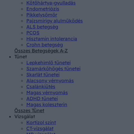
Kötőhártya-gyulladás
Endometriózis
Pikkelysömör
Pajzsmirigy alulműködés
ALS betegség
PCOS
Hisztamin intolerancia
Crohn betegség
Összes Betegségek A-Z
Tünet
Lepkehimlő tünetei
Szamárköhögés tünetei
Skarlát tünetei
Alacsony vérnyomás
Csalánkiütés
Magas vérnyomás
ADHD tünetei
Magas koleszterin
Összes Tünet
Vizsgálat
Kortizol szint
CT-vizsgálat