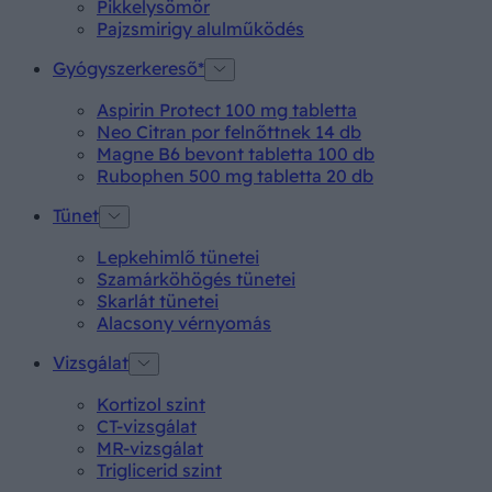
Pikkelysömör
Pajzsmirigy alulműködés
Gyógyszerkereső*
Aspirin Protect 100 mg tabletta
Neo Citran por felnőttnek 14 db
Magne B6 bevont tabletta 100 db
Rubophen 500 mg tabletta 20 db
Tünet
Lepkehimlő tünetei
Szamárköhögés tünetei
Skarlát tünetei
Alacsony vérnyomás
Vizsgálat
Kortizol szint
CT-vizsgálat
MR-vizsgálat
Triglicerid szint