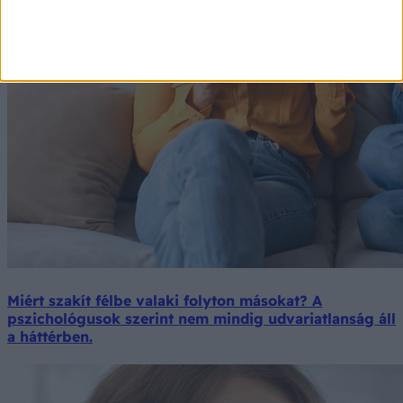
Miért szakít félbe valaki folyton másokat? A
pszichológusok szerint nem mindig udvariatlanság áll
a háttérben.