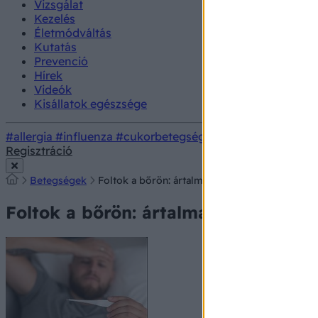
Vizsgálat
Kezelés
Életmódváltás
Kutatás
Prevenció
Hírek
Videók
Kisállatok egészsége
#allergia
#influenza
#cukorbetegség
#orvosmeteorológi
Regisztráció
Betegségek
Foltok a bőrön: ártalmatlan, vagy veszélyes?
Foltok a bőrön: ártalmatlan, vagy v