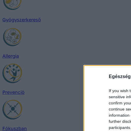
Gyógyszerkereső
Allergia
Egészség
If you wish 
Prevenció
sensitive in
confirm you
continue se
information 
further disc
participants
Fókuszban