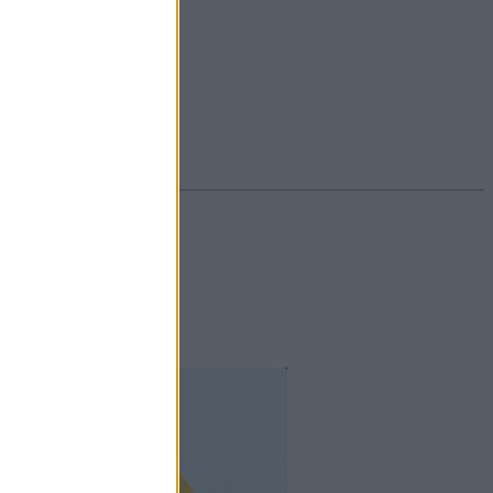
#ekcéma
#herpesz