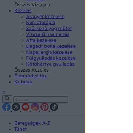
authenti
Összes Vizsgálat
Kezelés
Aranyér kezelése
Kemoterápia
Szürkehályog műtét
Vízszerű hasmenés
Afta kezelése
Dagadt boka kezelése
Napallergia kezelése
Fülgyulladás kezelése
Kötőhártya gyulladás
Összes Kezelés
Életmódváltás
Kutatás
Betegségek A-Z
Tünet