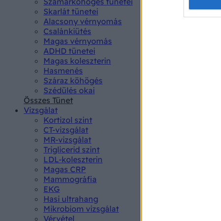
Opted 
Szamárköhögés tünetei
Skarlát tünetei
Alacsony vérnyomás
Google 
Csalánkiütés
Magas vérnyomás
I want t
ADHD tünetei
web or d
Magas koleszterin
Hasmenés
I want t
Száraz köhögés
purpose
Szédülés okai
Összes Tünet
I want 
Vizsgálat
Kortizol szint
I want t
CT-vizsgálat
web or d
MR-vizsgálat
Triglicerid szint
LDL-koleszterin
I want t
Magas CRP
or app.
Mammográfia
EKG
I want t
Hasi ultrahang
Mikrobiom vizsgálat
I want t
Vérvétel