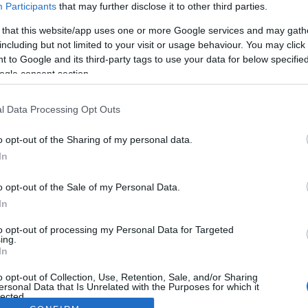
Participants
that may further disclose it to other third parties.
 that this website/app uses one or more Google services and may gath
including but not limited to your visit or usage behaviour. You may click 
 to Google and its third-party tags to use your data for below specifi
ogle consent section.
l Data Processing Opt Outs
o opt-out of the Sharing of my personal data.
In
o opt-out of the Sale of my Personal Data.
In
to opt-out of processing my Personal Data for Targeted
ing.
In
o opt-out of Collection, Use, Retention, Sale, and/or Sharing
ersonal Data that Is Unrelated with the Purposes for which it
lected.