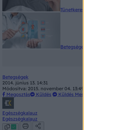
Tünetkereső
Betegségek A-Z
Betegségek
2014. június 13. 14:31
Módosítva: 2015. november 04. 13:49
Megosztás
Küldés
Küldés Messengeren
Egészségkalauz
Egészségkalauz