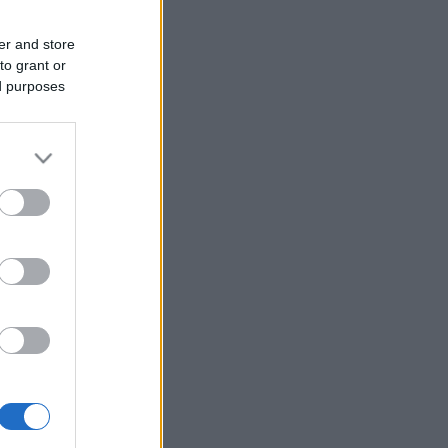
er and store
to grant or
ed purposes