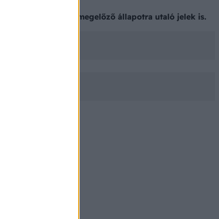
tnek súlyosabb, rákmegelőző állapotra utaló jelek is.