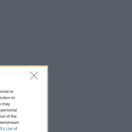
sonal or
ection to
ou may
 personal
out of the
 downstream
B’s List of