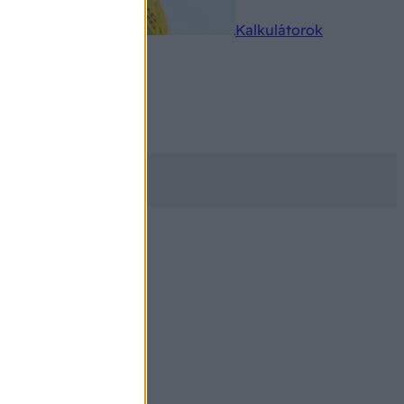
rkereső
Kalkulátorok