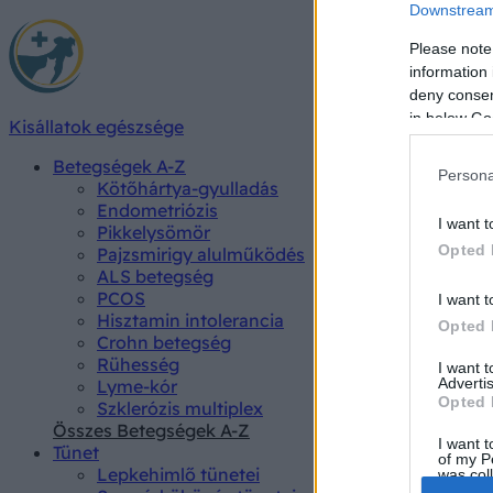
Downstream 
Please note
information 
deny consent
in below Go
Kisállatok egészsége
Betegségek A-Z
Persona
Kötőhártya-gyulladás
Endometriózis
I want t
Pikkelysömör
Opted 
Pajzsmirigy alulműködés
ALS betegség
PCOS
I want t
Hisztamin intolerancia
Opted 
Crohn betegség
Rühesség
I want 
Advertis
Lyme-kór
Opted 
Szklerózis multiplex
Összes Betegségek A-Z
I want t
Tünet
of my P
Lepkehimlő tünetei
was col