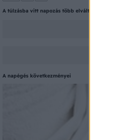
A túlzásba vitt napozás több elváltozást is okozhat a 
A napégés következményei