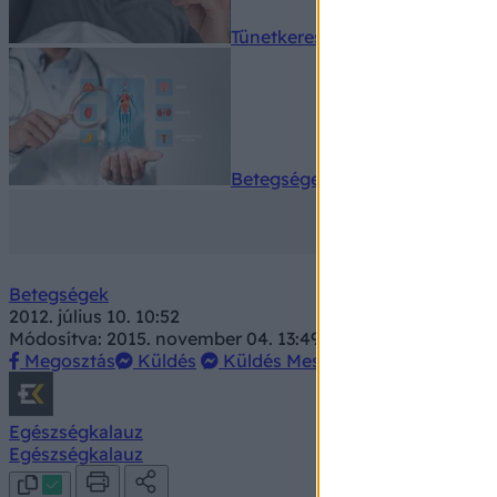
Tünetkereső
Betegségek A-Z
Betegségek
2012. július 10. 10:52
Módosítva: 2015. november 04. 13:49
Megosztás
Küldés
Küldés Messengeren
Egészségkalauz
Egészségkalauz