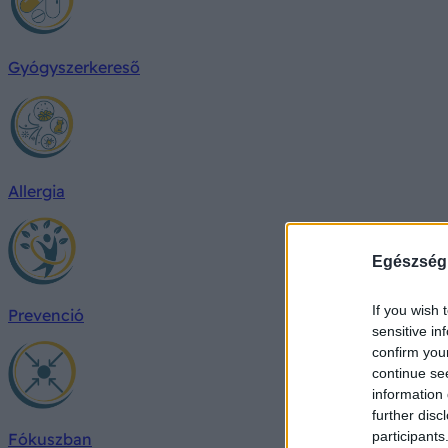
Gyógyszerkereső
Allergia
Egészség
If you wish 
Prevenció
sensitive in
confirm you
continue se
information 
further disc
participants
Fókuszban