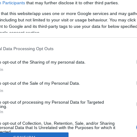
Participants
that may further disclose it to other third parties.
 that this website/app uses one or more Google services and may gath
including but not limited to your visit or usage behaviour. You may click 
 to Google and its third-party tags to use your data for below specifi
ogle consent section.
l Data Processing Opt Outs
o opt-out of the Sharing of my personal data.
In
o opt-out of the Sale of my Personal Data.
In
to opt-out of processing my Personal Data for Targeted
ing.
In
o opt-out of Collection, Use, Retention, Sale, and/or Sharing
ersonal Data that Is Unrelated with the Purposes for which it
lected.