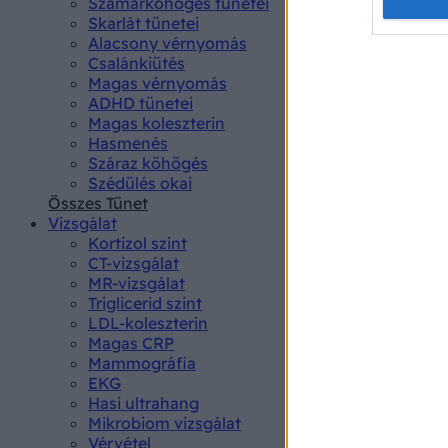
Opted 
Szamárköhögés tünetei
Skarlát tünetei
Alacsony vérnyomás
Google 
Csalánkiütés
Magas vérnyomás
I want t
ADHD tünetei
web or d
Magas koleszterin
Hasmenés
I want t
Száraz köhögés
purpose
Szédülés okai
Összes Tünet
I want 
Vizsgálat
Kortizol szint
I want t
CT-vizsgálat
web or d
MR-vizsgálat
Triglicerid szint
LDL-koleszterin
I want t
Magas CRP
or app.
Mammográfia
EKG
I want t
Hasi ultrahang
Mikrobiom vizsgálat
I want t
Vérvétel