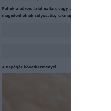
Foltok a bőrön: ártalmatlan, vagy veszélyes? A túlzásb
megjelenhetnek súlyosabb, rákmegelőző állapotra utaló
A napégés következményei