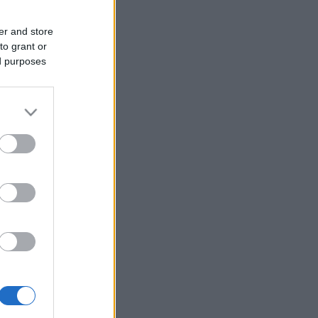
er and store
to grant or
ed purposes