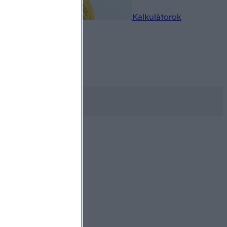
rkereső
Kalkulátorok