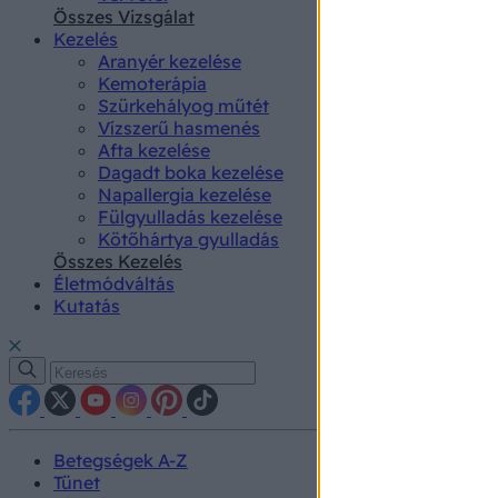
authenti
Összes Vizsgálat
Kezelés
Aranyér kezelése
Kemoterápia
Szürkehályog műtét
Vízszerű hasmenés
Afta kezelése
Dagadt boka kezelése
Napallergia kezelése
Fülgyulladás kezelése
Kötőhártya gyulladás
Összes Kezelés
Életmódváltás
Kutatás
Betegségek A-Z
Tünet