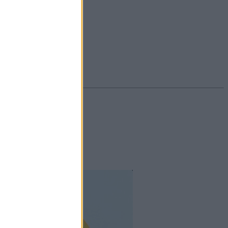
#ekcéma
#herpesz