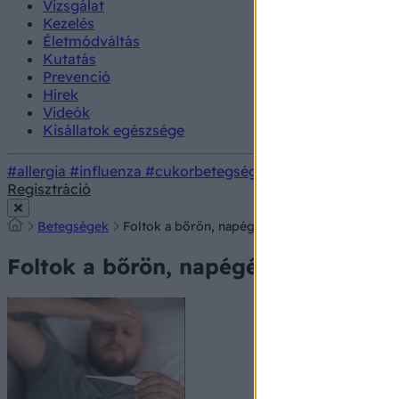
Vizsgálat
Kezelés
Életmódváltás
Kutatás
Prevenció
Hírek
Videók
Kisállatok egészsége
#allergia
#influenza
#cukorbetegség
#orvosmeteorológi
Regisztráció
Betegségek
Foltok a bőrön, napégés, egyéb veszélyek
Foltok a bőrön, napégés, egyéb ves