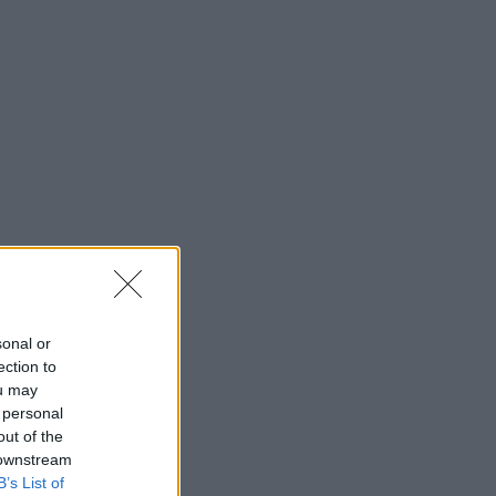
sonal or
ection to
ou may
 personal
out of the
 downstream
B’s List of