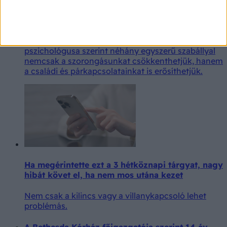
Már neve is van annak, amikor a telefon miatt
figyelmen kívül hagyjuk a mellettünk ülő embert:
ezt hívják phubbingnak. A Semmelweis Egyetem
pszichológusa szerint néhány egyszerű szabállyal
nemcsak a szorongásunkat csökkenthetjük, hanem
a családi és párkapcsolatainkat is erősíthetjük.
Ha megérintette ezt a 3 hétköznapi tárgyat, nagy
hibát követ el, ha nem mos utána kezet
Nem csak a kilincs vagy a villanykapcsoló lehet
problémás.
A Bethesda Kórház főigazgatója szerint 14 év