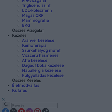
MR-vizsgálat
Triglicerid szint
LDL-koleszterin
Magas CRP
Mammográfia
EKG
Összes Vizsgálat
Kezelés
Aranyér kezelése
Kemoterápia
Szürkehályog műtét
Vízszerű hasmenés
Afta kezelése
Dagadt boka kezelése
Napallergia kezelése
Fülgyulladás kezelése
Összes Kezelés
Életmódváltás
Kutatás