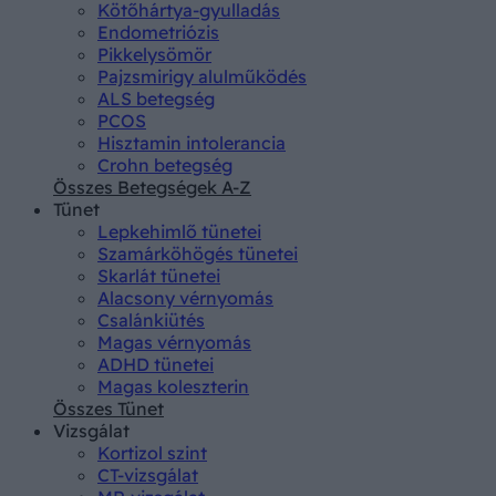
Kötőhártya-gyulladás
Endometriózis
Pikkelysömör
Pajzsmirigy alulműködés
ALS betegség
PCOS
Hisztamin intolerancia
Crohn betegség
Összes Betegségek A-Z
Tünet
Lepkehimlő tünetei
Szamárköhögés tünetei
Skarlát tünetei
Alacsony vérnyomás
Csalánkiütés
Magas vérnyomás
ADHD tünetei
Magas koleszterin
Összes Tünet
Vizsgálat
Kortizol szint
CT-vizsgálat