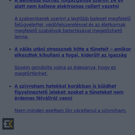
alatt nem kellene elektromos rollert vezetni
A szakemberek szerint a legtöbb baleset megfelelő
felügyelettel, védőfelszereléssel és az életkornak
megfelelő szabályok betartásával megelőzhető
lenne.
A válás utáni stressznek hitte a tüneteit – amikor
elkezdtek kihullani a fogai, kiderült az igazság
Sosem gondolta volna az édesanya, hogy ez
megtörténhet.
A szívroham hetekkel korábban is küldhet
figyelmeztető jeleket: ezeket a tüneteket nem
érdemes félvállról venni
Nem minden esetben jön váratlanul a szívroham.