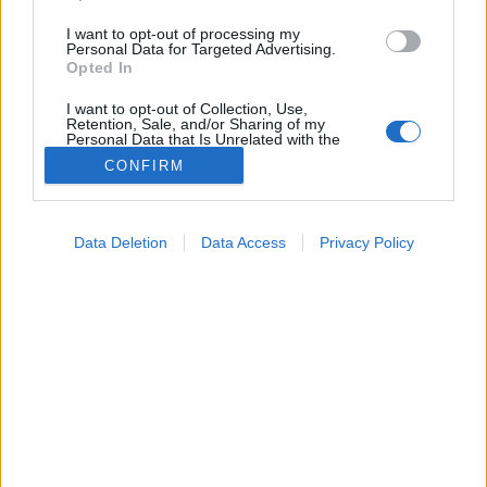
I want to opt-out of processing my
Personal Data for Targeted Advertising.
Opted In
I want to opt-out of Collection, Use,
Retention, Sale, and/or Sharing of my
Personal Data that Is Unrelated with the
Purposes for which it was collected.
CONFIRM
Opted Out
Betegségek
Google consents
2026. február 23. 07:04
Data Deletion
Data Access
Privacy Policy
Megosztás
Küldés
Küldés Messengeren
I want to allow Google to enable storage
related to advertising like cookies on web or
device identifiers in apps.
Petrás Gabriella
online szerkesztő
I want to allow my user data to be sent to
Google for online advertising purposes.
I want to allow Google to send me
Gyakori gyomorégés, savas felböfögés, kellemetlen
personalized advertising.
mellkasi égő érzés – a háttérben gyakran a
I want to allow Google to enable storage