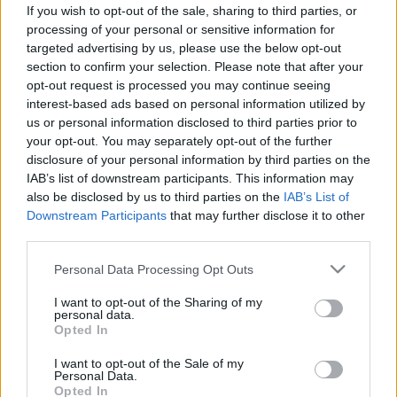
rekedtség: ezek a nyitott
If you wish to opt-out of the sale, sharing to third parties, or
gyomorszáj tünetei
processing of your personal or sensitive information for
targeted advertising by us, please use the below opt-out
section to confirm your selection. Please note that after your
opt-out request is processed you may continue seeing
interest-based ads based on personal information utilized by
us or personal information disclosed to third parties prior to
your opt-out. You may separately opt-out of the further
disclosure of your personal information by third parties on the
IAB’s list of downstream participants. This information may
also be disclosed by us to third parties on the
IAB’s List of
Downstream Participants
that may further disclose it to other
third parties.
Please note that this website/app uses one or more Google
Personal Data Processing Opt Outs
services and may gather and store information including but
not limited to your visit or usage behaviour. You may click to
I want to opt-out of the Sharing of my
personal data.
grant or deny consent to Google and its third-party tags to
Opted In
use your data for below specified purposes in below Google
consent section.
I want to opt-out of the Sale of my
Personal Data.
Opted In