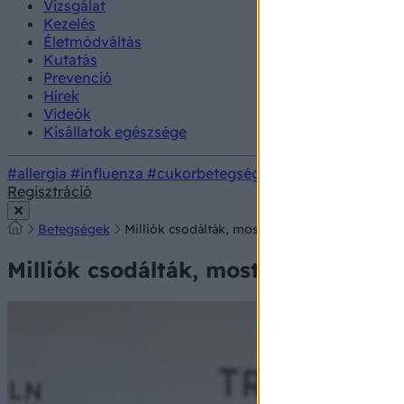
Vizsgálat
Kezelés
Életmódváltás
Kutatás
Prevenció
Hírek
Videók
Kisállatok egészsége
#allergia
#influenza
#cukorbetegség
#orvosmeteorológi
Regisztráció
Betegségek
Milliók csodálták, most gyógyíthatatlan beteg:
Milliók csodálták, most gyógyíthata