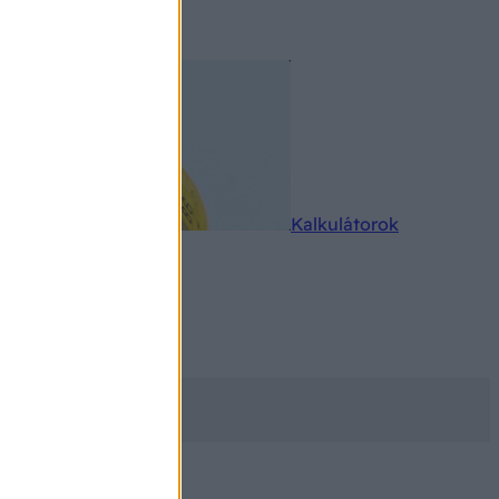
rkereső
Kalkulátorok