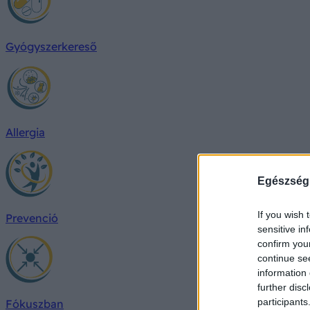
Gyógyszerkereső
Allergia
Egészség
If you wish 
Prevenció
sensitive in
confirm you
continue se
information 
further disc
participants
Fókuszban