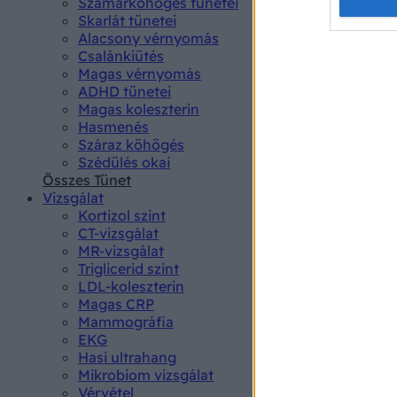
Opted 
Szamárköhögés tünetei
Skarlát tünetei
Alacsony vérnyomás
Google 
Csalánkiütés
Magas vérnyomás
I want t
ADHD tünetei
web or d
Magas koleszterin
Hasmenés
I want t
Száraz köhögés
purpose
Szédülés okai
Összes Tünet
I want 
Vizsgálat
Kortizol szint
I want t
CT-vizsgálat
web or d
MR-vizsgálat
Triglicerid szint
LDL-koleszterin
I want t
Magas CRP
or app.
Mammográfia
EKG
I want t
Hasi ultrahang
Mikrobiom vizsgálat
I want t
Vérvétel