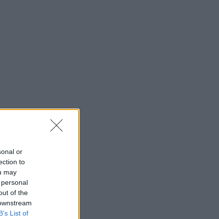
sonal or
ection to
ou may
 personal
out of the
 downstream
B’s List of