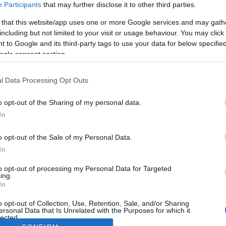
Participants
that may further disclose it to other third parties.
 that this website/app uses one or more Google services and may gath
including but not limited to your visit or usage behaviour. You may click 
 to Google and its third-party tags to use your data for below specifi
ogle consent section.
l Data Processing Opt Outs
o opt-out of the Sharing of my personal data.
In
o opt-out of the Sale of my Personal Data.
In
to opt-out of processing my Personal Data for Targeted
ing.
In
o opt-out of Collection, Use, Retention, Sale, and/or Sharing
ersonal Data that Is Unrelated with the Purposes for which it
lected.