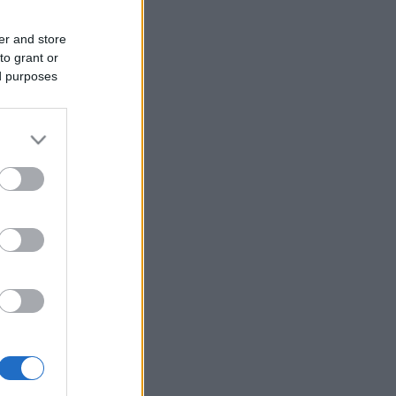
er and store
to grant or
ed purposes