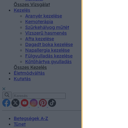
authenti
Összes Vizsgálat
Kezelés
Aranyér kezelése
Kemoterápia
Szürkehályog műtét
Vízszerű hasmenés
Afta kezelése
Dagadt boka kezelése
Napallergia kezelése
Fülgyulladás kezelése
Kötőhártya gyulladás
Összes Kezelés
Életmódváltás
Kutatás
Betegségek A-Z
Tünet