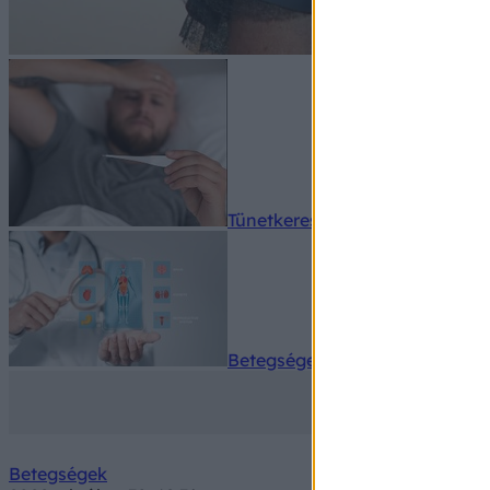
Tünetkereső
Betegségek A-Z
Betegségek