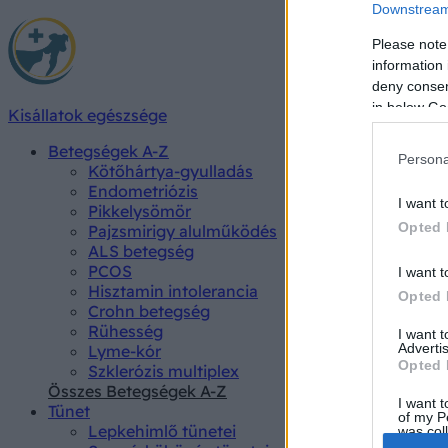
Downstream 
Please note
information 
deny consent
in below Go
Kisállatok egészsége
Betegségek A-Z
Persona
Kötőhártya-gyulladás
Endometriózis
I want t
Pikkelysömör
Opted 
Pajzsmirigy alulműködés
ALS betegség
PCOS
I want t
Hisztamin intolerancia
Opted 
Crohn betegség
Rühesség
I want 
Advertis
Lyme-kór
Opted 
Szklerózis multiplex
Összes Betegségek A-Z
I want t
Tünet
of my P
Lepkehimlő tünetei
was col