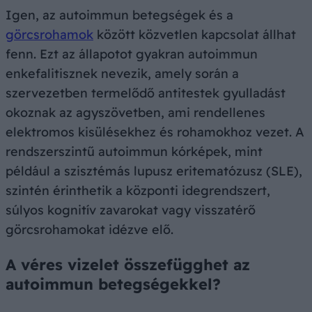
Igen, az autoimmun betegségek és a
görcsrohamok
között közvetlen kapcsolat állhat
fenn. Ezt az állapotot gyakran autoimmun
enkefalitisznek nevezik, amely során a
szervezetben termelődő antitestek gyulladást
okoznak az agyszövetben, ami rendellenes
elektromos kisülésekhez és rohamokhoz vezet. A
rendszerszintű autoimmun kórképek, mint
például a szisztémás lupusz eritematózusz (SLE),
szintén érinthetik a központi idegrendszert,
súlyos kognitív zavarokat vagy visszatérő
görcsrohamokat idézve elő.
A véres vizelet összefügghet az
autoimmun betegségekkel?