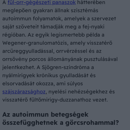
A
fül-orr-gégészeti panaszok
hátterében
meglepően gyakran állnak szisztémás
autoimmun folyamatok, amelyek a szervezet
saját szöveteit támadják meg a fej-nyaki
régióban. Az egyik legismertebb példa a
Wegener-granulomatózis, amely visszatérő
arcüreggyulladással, orrvérzéssel és az
orrsövény porcos állományának pusztulásával
jelentkezhet. A Sjögren-szindróma a
nyálmirigyek krónikus gyulladását és
elsorvadását okozza, ami súlyos
szájszárazsághoz
, nyelési nehézségekhez és
visszatérő fültőmirigy-duzzanathoz vezet.
Az autoimmun betegségek
összefügghetnek a görcsrohammal?