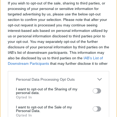
If you wish to opt-out of the sale, sharing to third parties, or
Autoimmun betegségek
processing of your personal or sensitive information for
targeted advertising by us, please use the below opt-out
section to confirm your selection. Please note that after your
Autoimmun betegségek tünetei,
opt-out request is processed you may continue seeing
interest-based ads based on personal information utilized by
vizsgálata és kezelése
us or personal information disclosed to third parties prior to
your opt-out. You may separately opt-out of the further
Az autoimmun betegségek olyan kórképek,
disclosure of your personal information by third parties on the
IAB’s list of downstream participants. This information may
amelyekben az immunrendszer hibás működése
also be disclosed by us to third parties on the
IAB’s List of
miatt a szervezet saját sejtjeit és szöveteit
Downstream Participants
that may further disclose it to other
támadja meg.
third parties.
Please note that this website/app uses one or more Google
Personal Data Processing Opt Outs
Mik az autoimmun betegségek?
services and may gather and store information including but
not limited to your visit or usage behaviour. You may click to
I want to opt-out of the Sharing of my
personal data.
Normál esetben az immunrendszer védelmet
grant or deny consent to Google and its third-party tags to
Opted In
use your data for below specified purposes in below Google
nyújt a kórokozók, például baktériumok és
consent section.
I want to opt-out of the Sale of my
vírusok ellen, azonban autoimmun betegségek
Personal Data.
Opted In
esetén a saját sejtek és fehérjék idegenként való