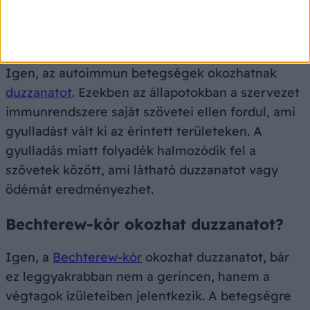
Autoimmun betegségek okozhatnak
duzzanatot?
Igen, az autoimmun betegségek okozhatnak
duzzanatot
. Ezekben az állapotokban a szervezet
immunrendszere saját szövetei ellen fordul, ami
gyulladást vált ki az érintett területeken. A
gyulladás miatt folyadék halmozódik fel a
szövetek között, ami látható duzzanatot vagy
ödémát eredményezhet.
Bechterew-kór okozhat duzzanatot?
Igen, a
Bechterew-kór
okozhat duzzanatot, bár
ez leggyakrabban nem a gerincen, hanem a
végtagok ízületeiben jelentkezik. A betegségre