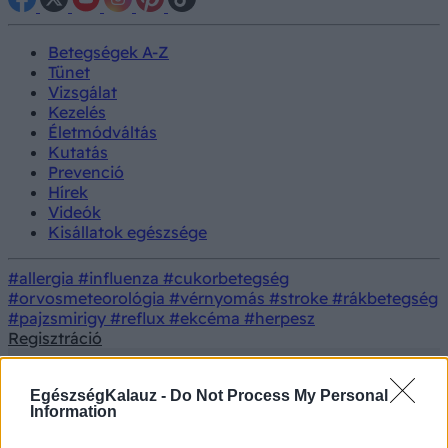
Betegségek A-Z
Tünet
Vizsgálat
Kezelés
Életmódváltás
Kutatás
Prevenció
Hírek
Videók
Kisállatok egészsége
#allergia
#influenza
#cukorbetegség
#orvosmeteorológia
#vérnyomás
#stroke
#rákbetegség
#pajzsmirigy
#reflux
#ekcéma
#herpesz
Regisztráció
EgészségKalauz -
Do Not Process My Personal
Information
Betegségek
Autoimmun betegségek