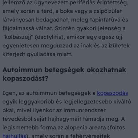
jellemző az úgynevezett perifériás érintettség,
amely során a térd, a boka vagy a csípőízület
látványosan bedagadhat, meleg tapintatúvá és
fájdalmassá válhat. Szintén gyakori jelenség a
"kolbászujj" (dactylitis), amikor egy egész ujj
egyenletesen megduzzad az inak és az ízületek
kiterjedt gyulladása miatt.
Autoimmun betegségek okozhatnak
kopaszodást?
Igen, az autoimmun betegségek a
kopaszodás
egyik leggyakoribb és legjellegzetesebb kiváltó
okai, mivel ilyenkor az immunrendszer
tévedésből saját hajhagymáit támadja meg. A
legismertebb forma az alopecia areata (foltos
hajhullás
), amely során a fehérvérsejtek