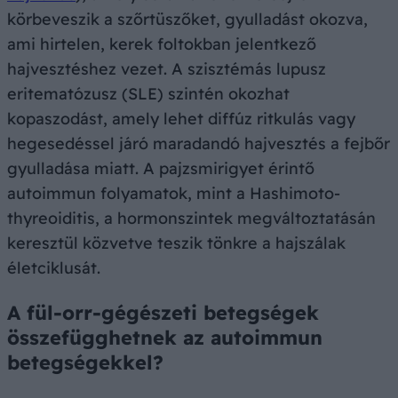
körbeveszik a szőrtüszőket, gyulladást okozva,
ami hirtelen, kerek foltokban jelentkező
hajvesztéshez vezet. A szisztémás lupusz
eritematózusz (SLE) szintén okozhat
kopaszodást, amely lehet diffúz ritkulás vagy
hegesedéssel járó maradandó hajvesztés a fejbőr
gyulladása miatt. A pajzsmirigyet érintő
autoimmun folyamatok, mint a Hashimoto-
thyreoiditis, a hormonszintek megváltoztatásán
keresztül közvetve teszik tönkre a hajszálak
életciklusát.
A fül-orr-gégészeti betegségek
összefügghetnek az autoimmun
betegségekkel?