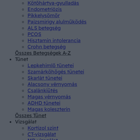
Kötőhártya-gyulladás
Endometriózis
Pikkelysömör
Pajzsmirigy alulműködés
ALS betegség
PCOS
Hisztamin intolerancia
Crohn betegség
Összes Betegségek A-Z
Tünet
Lepkehimlő tünetei
Szamárköhögés tünetei
Skarlát tünetei
Alacsony vérnyomás
Csalánkiütés
Magas vérnyomás
ADHD tünetei
Magas koleszterin
Összes Tünet
Vizsgálat
Kortizol szint
CT-vizsgálat