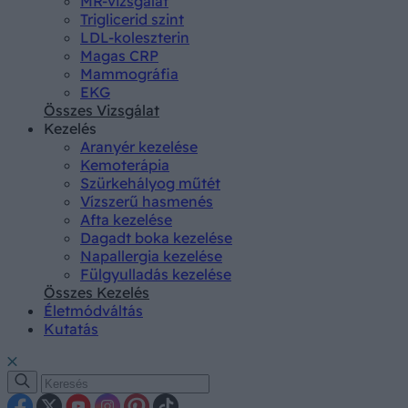
MR-vizsgálat
Triglicerid szint
LDL-koleszterin
Magas CRP
Mammográfia
EKG
Összes Vizsgálat
Kezelés
Aranyér kezelése
Kemoterápia
Szürkehályog műtét
Vízszerű hasmenés
Afta kezelése
Dagadt boka kezelése
Napallergia kezelése
Fülgyulladás kezelése
Összes Kezelés
Életmódváltás
Kutatás