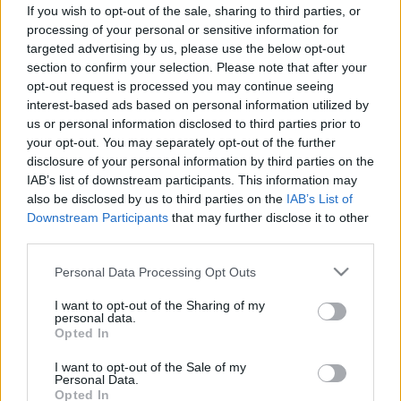
kór az embert - a neurológus
If you wish to opt-out of the sale, sharing to third parties, or
processing of your personal or sensitive information for
elmagyarázza, mi minden történik
targeted advertising by us, please use the below opt-out
section to confirm your selection. Please note that after your
opt-out request is processed you may continue seeing
interest-based ads based on personal information utilized by
us or personal information disclosed to third parties prior to
your opt-out. You may separately opt-out of the further
disclosure of your personal information by third parties on the
IAB’s list of downstream participants. This information may
also be disclosed by us to third parties on the
IAB’s List of
Downstream Participants
that may further disclose it to other
third parties.
Please note that this website/app uses one or more Google
Personal Data Processing Opt Outs
services and may gather and store information including but
not limited to your visit or usage behaviour. You may click to
I want to opt-out of the Sharing of my
personal data.
grant or deny consent to Google and its third-party tags to
Opted In
use your data for below specified purposes in below Google
consent section.
I want to opt-out of the Sale of my
Personal Data.
Opted In