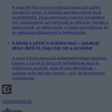
A napi két liter vízre vonatkozó tanácsot szinte
mindenki ismeri, a valóság azonban ennél jóval
összetettebb. Hogy pontosan mennyi folyadékra
van szükségünk, azt nemcsak az időjárás, hanem a
testsúlyunk, az életkorunk, a fizikai aktivitásunk és
az egészségi állapotunk is befolyásolja.
A hőség a szívet is próbára teszi – sokaknál
ekkor derül ki, hogy baj van a szívükkel
A nyári hőség nemcsak kellemetlenséget okozhat,
hanem a szívet is fokozott terhelésnek teszi ki,
különösen azoknál, akiknél már fennállnak –
sokszor még fel nem ismert – szív- és érrendszeri
kockázatok.
TÜNETKERESŐ