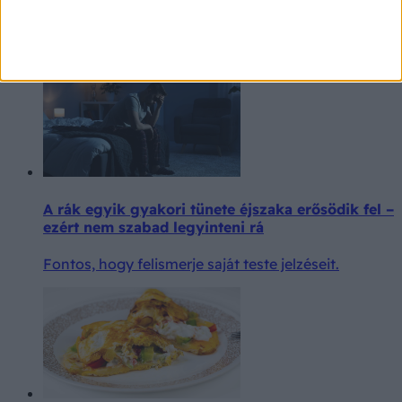
A Jurassic Park legendás sztárja korábban rákkal
küzdött.
A rák egyik gyakori tünete éjszaka erősödik fel –
ezért nem szabad legyinteni rá
Fontos, hogy felismerje saját teste jelzéseit.