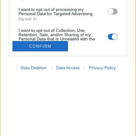
I want to opt-out of processing my
Personal Data for Targeted Advertising.
Opted In
I want to opt-out of Collection, Use,
Retention, Sale, and/or Sharing of my
Personal Data that Is Unrelated with the
Purposes for which it was collected.
CONFIRM
Opted Out
Google consents
Betegségek
Data Deletion
Data Access
Privacy Policy
2024. október 28. 19:54
I want to allow Google to enable storage
Megosztás
Küldés
Küldés Messengeren
related to advertising like cookies on web or
device identifiers in apps.
Tomanóczy Andrea
I want to allow my user data to be sent to
szerkesztő
Google for online advertising purposes.
I want to allow Google to send me
personalized advertising.
Az orvos elmagyarázta, milyen változásokra lehet
számítani az Alzheimer-kór egyes szakaszaiban.
I want to allow Google to enable storage