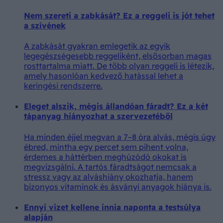
Nem szereti a zabkását? Ez a reggeli is jót tehet
a szívének
A zabkását gyakran emlegetik az egyik
legegészségesebb reggeliként, elsősorban magas
rosttartalma miatt. De több olyan reggeli is létezik,
amely hasonlóan kedvező hatással lehet a
keringési rendszerre.
Eleget alszik, mégis állandóan fáradt? Ez a két
tápanyag hiányozhat a szervezetéből
Ha minden éjjel megvan a 7–8 óra alvás, mégis úgy
ébred, mintha egy percet sem pihent volna,
érdemes a háttérben meghúzódó okokat is
megvizsgálni. A tartós fáradtságot nemcsak a
stressz vagy az alváshiány okozhatja, hanem
bizonyos vitaminok és ásványi anyagok hiánya is.
Ennyi vizet kellene innia naponta a testsúlya
alapján