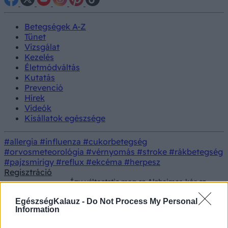
Betegségek A-Z
Tünet
Vizsgálat
Kezelés
Életmódváltás
Kutatás
Prevenció
Hírek
Videók
Kisállatok egészsége
#allergia
#influenza
#cukorbetegség
#orvosmeteorológia
#vérnyomás
#stroke
#rákbetegség
#pajzsmirigy
#reflux
#ekcéma
#herpesz
Regisztráció
Így változtatja meg az Alzheimer-kór az
Betegségek
embert - a neurológus elmagyarázza, mi
minden történik
EgészségKalauz -
Do Not Process My Personal
Information
Így változtatja meg az Alzheimer-