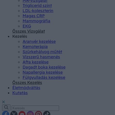
MR-vizsgálat
Triglicerid szint
LDL-koleszterin
Magas CRP
Mammográfia
EKG
Összes Vizsgálat
Kezelés
Aranyér kezelése
Kemoterápia
Szürkehályog műtét
Vízszerű hasmenés
Afta kezelése
Dagadt boka kezelése
Napallergia kezelése
Fülgyulladás kezelése
Összes Kezelés
Életmódváltás
Kutatás