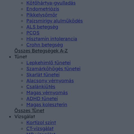
Kötőhártya-gyulladás
Endometriózis
Pikkelysömör
Pajzsmirigy alulműködés
ALS betegség
PCOS
Hisztamin intolerancia
Crohn betegség
Összes Betegségek A-Z
Tünet
Lepkehimlő tünetei
Szamárköhögés tünetei
Skarlát tünetei
Alacsony vérnyomás
Csalánkiütés
Magas vérnyomás
ADHD tünetei
Magas koleszterin
Összes Tünet
Vizsgálat
Kortizol szint
CT-vizsgálat