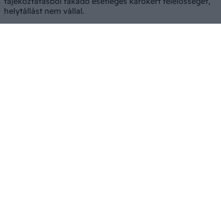
tájékoztatásból fakadó esetleges károkért felelősséget,
helytállást nem vállal.