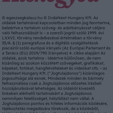
© egeszsegkalauz.hu © IndaNext Hungary Kft. Az
oldalak tartalmával kapcsolatban minden jog fenntartva,
beleértve a tartalom szöveg- és adatbányászat céljára
való felhasználását is – a szerzői jogról szóló 1999. évi
LXXVI. törvény rendelkezései értelmében a törvény
35/A. § (1) paragrafusa és a digitális szolgáltatások
piacairól szóló európai irányelv (Az Európai Parlament és
a Tanács (EU) 2019/790 Irányelve) 4. cikke alapján! Az
oldalak, azok tartalma - ideértve különösen, de nem
kizárólag az azokon közzétett szövegeket, grafikákat,
képeket, fotókat, hangfelvételeket és videókat stb. – az
IndaNext Hungary Kft. ("Jogtulajdonos") kizárólagos
jogosultsága alá esnek. Mindezek minden és bármely
felhasználása csak a Jogtulajdonos előzetes írásbeli
hozzájárulásával lehetséges. Az oldalról kivezető
linkeken elérhető tartalmakért a Jogtulajdonos
semmilyen felelősséget, helytállást nem vállal. A
Jogtulajdonos pontos és hiteles információk közlésére,
tájékoztatás megadására törekszik, de a közlésből,