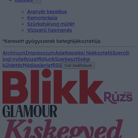
Aranyér kezelése
Kemoterápia
Szürkehályog műtét
Vízszerű hasmenés
*Keresett gyógyszerek betegtájékoztatója
Archívum
Impresszum
Adatkezelési tájékoztató
Szerzői
jogi nyilatkozat
Rólunk
Szerkesztőségi
küldetés
Médiaajánlat
RSS
Süti beállítások