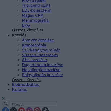
MR-vizsgálat
Triglicerid szint
LDL-koleszterin
Magas CRP
Mammográfia
EKG
Összes Vizsgálat
Kezelés
Aranyér kezelése
Kemoterápia
Szürkehályog műtét
Vízszerű hasmenés
Afta kezelése
Dagadt boka kezelése
Napallergia kezelése
Fülgyulladás kezelése
Összes Kezelés
Életmódváltás
Kutatás