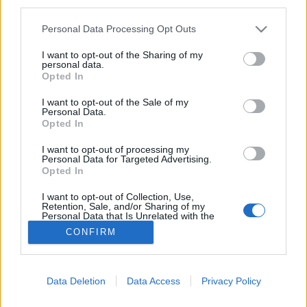
third parties.
Inzulinrezisztencia
Please note that this website/app uses one or more Google
Personal Data Processing Opt Outs
services and may gather and store information including but
not limited to your visit or usage behaviour. You may click to
I want to opt-out of the Sharing of my
personal data.
grant or deny consent to Google and its third-party tags to
Opted In
use your data for below specified purposes in below Google
consent section.
I want to opt-out of the Sale of my
Personal Data.
Opted In
I want to opt-out of processing my
Personal Data for Targeted Advertising.
Opted In
I want to opt-out of Collection, Use,
Retention, Sale, and/or Sharing of my
Personal Data that Is Unrelated with the
Purposes for which it was collected.
CONFIRM
Opted Out
Google consents
Data Deletion
Data Access
Privacy Policy
I want to allow Google to enable storage
related to advertising like cookies on web or