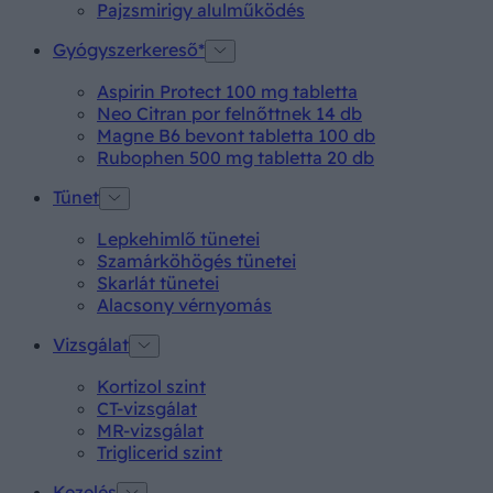
Pajzsmirigy alulműködés
Gyógyszerkereső*
Aspirin Protect 100 mg tabletta
Neo Citran por felnőttnek 14 db
Magne B6 bevont tabletta 100 db
Rubophen 500 mg tabletta 20 db
Tünet
Lepkehimlő tünetei
Szamárköhögés tünetei
Skarlát tünetei
Alacsony vérnyomás
Vizsgálat
Kortizol szint
CT-vizsgálat
MR-vizsgálat
Triglicerid szint
Kezelés