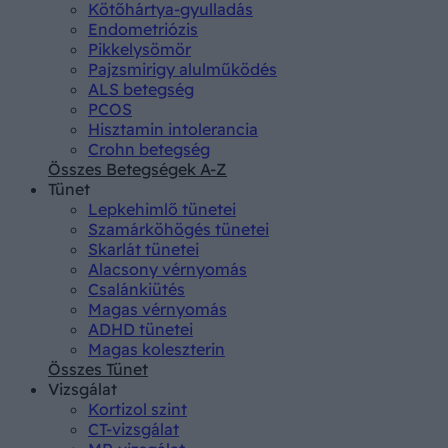
Kötőhártya-gyulladás
Endometriózis
Pikkelysömör
Pajzsmirigy alulműködés
ALS betegség
PCOS
Hisztamin intolerancia
Crohn betegség
Összes Betegségek A-Z
Tünet
Lepkehimlő tünetei
Szamárköhögés tünetei
Skarlát tünetei
Alacsony vérnyomás
Csalánkiütés
Magas vérnyomás
ADHD tünetei
Magas koleszterin
Összes Tünet
Vizsgálat
Kortizol szint
CT-vizsgálat