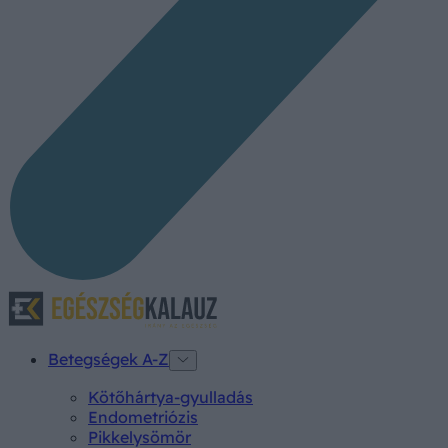
Betegségek A-Z
Kötőhártya-gyulladás
Endometriózis
Pikkelysömör