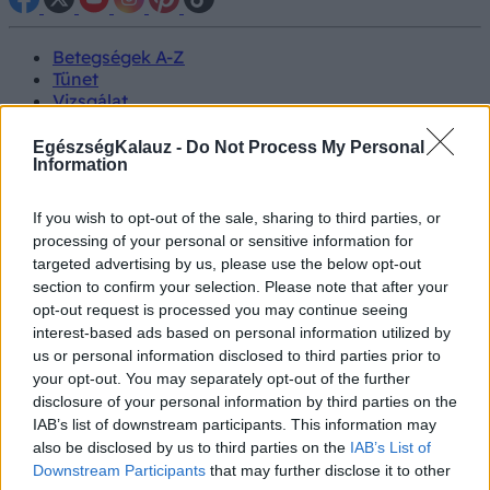
Betegségek A-Z
Tünet
Vizsgálat
Kezelés
Életmódváltás
EgészségKalauz -
Do Not Process My Personal
Kutatás
Information
Prevenció
Hírek
If you wish to opt-out of the sale, sharing to third parties, or
Videók
processing of your personal or sensitive information for
Kisállatok egészsége
targeted advertising by us, please use the below opt-out
section to confirm your selection. Please note that after your
#allergia
#influenza
#cukorbetegség
opt-out request is processed you may continue seeing
#orvosmeteorológia
#vérnyomás
#stroke
#rákbetegség
interest-based ads based on personal information utilized by
#pajzsmirigy
#reflux
#ekcéma
#herpesz
us or personal information disclosed to third parties prior to
Regisztráció
your opt-out. You may separately opt-out of the further
disclosure of your personal information by third parties on the
IAB’s list of downstream participants. This information may
also be disclosed by us to third parties on the
IAB’s List of
Downstream Participants
that may further disclose it to other
Betegségek
Inzulinrezisztencia