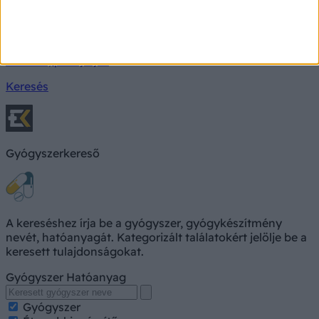
Milyen betegségre utalhatnak a tünetei?
Keresés, pl. fejfájás
Keresés
Gyógyszerkereső
A kereséshez írja be a gyógyszer, gyógykészítmény
nevét, hatóanyagát. Kategorizált találatokért jelölje be a
keresett tulajdonságokat.
Gyógyszer
Hatóanyag
Gyógyszer