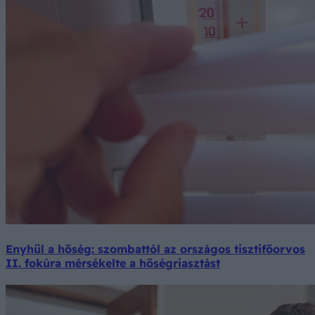
Enyhül a hőség: szombattól az országos tisztifőorvos
II. fokúra mérsékelte a hőségriasztást