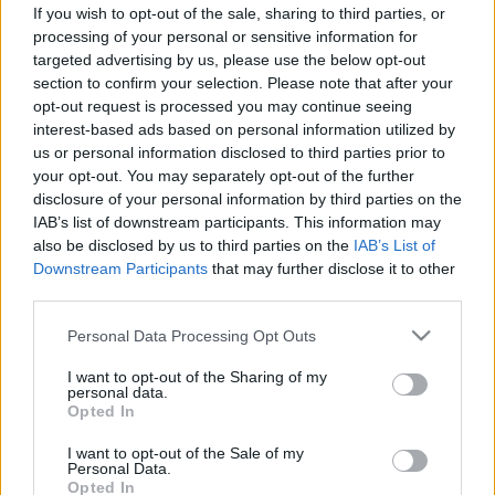
Lépésről lépésre: erre számíthat, ha
If you wish to opt-out of the sale, sharing to third parties, or
processing of your personal or sensitive information for
felmerül a policisztás ovárium
targeted advertising by us, please use the below opt-out
szindróma gyanúja
section to confirm your selection. Please note that after your
opt-out request is processed you may continue seeing
interest-based ads based on personal information utilized by
us or personal information disclosed to third parties prior to
your opt-out. You may separately opt-out of the further
disclosure of your personal information by third parties on the
IAB’s list of downstream participants. This information may
also be disclosed by us to third parties on the
IAB’s List of
Downstream Participants
that may further disclose it to other
third parties.
Please note that this website/app uses one or more Google
Personal Data Processing Opt Outs
services and may gather and store information including but
not limited to your visit or usage behaviour. You may click to
I want to opt-out of the Sharing of my
personal data.
grant or deny consent to Google and its third-party tags to
Opted In
use your data for below specified purposes in below Google
consent section.
I want to opt-out of the Sale of my
Personal Data.
Opted In