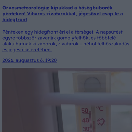
Orvosmeteorológia: kipukkad a hőségbuborék
pénteken! Viharos zivatarokkal, jégesővel csap le a
hidegfront
Pénteken egy hidegfront éri el a térséget. A napsütést
egyre többször zavarják gomolyfelhők, és többfelé
alakulhatnak ki záporok, zivatarok – néhol felhőszakadás
és jégeső kíséretében.
2026. augusztus 6. 19:20