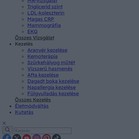
MR-vizsgálat
Triglicerid szint
LDL-koleszterin
Magas CRP
Mammográfia
EKG
Összes Vizsgálat
Kezelés
Aranyér kezelése
Kemoterápia
Szürkehályog műtét
Vízszerű hasmenés
Afta kezelése
Dagadt boka kezelése
Napallergia kezelése
Fülgyulladás kezelése
Összes Kezelés
Életmódváltás
Kutatás