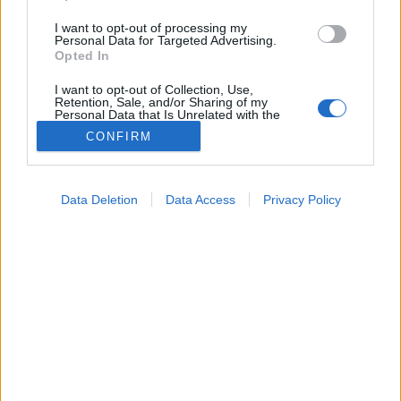
I want to opt-out of processing my
Personal Data for Targeted Advertising.
Opted In
I want to opt-out of Collection, Use,
Retention, Sale, and/or Sharing of my
Personal Data that Is Unrelated with the
Purposes for which it was collected.
CONFIRM
Opted Out
Google consents
Data Deletion
Data Access
Privacy Policy
I want to allow Google to enable storage
Betegségek
related to advertising like cookies on web or
2025. május 28. 07:34
device identifiers in apps.
Megosztás
Küldés
Küldés Messengeren
I want to allow my user data to be sent to
Google for online advertising purposes.
PTA
szerző
I want to allow Google to send me
personalized advertising.
Hogyan zajlik egy PCOS-vizsgálat, mire számíthat, és
I want to allow Google to enable storage