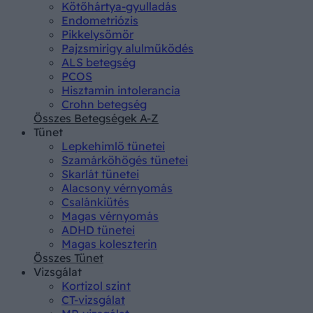
Kötőhártya-gyulladás
Endometriózis
Pikkelysömör
Pajzsmirigy alulműködés
ALS betegség
PCOS
Hisztamin intolerancia
Crohn betegség
Összes Betegségek A-Z
Tünet
Lepkehimlő tünetei
Szamárköhögés tünetei
Skarlát tünetei
Alacsony vérnyomás
Csalánkiütés
Magas vérnyomás
ADHD tünetei
Magas koleszterin
Összes Tünet
Vizsgálat
Kortizol szint
CT-vizsgálat