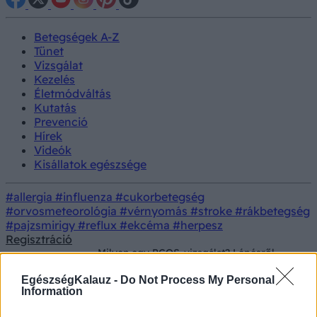
Betegségek A-Z
Tünet
Vizsgálat
Kezelés
Életmódváltás
Kutatás
Prevenció
Hírek
Videók
Kisállatok egészsége
#allergia
#influenza
#cukorbetegség
#orvosmeteorológia
#vérnyomás
#stroke
#rákbetegség
#pajzsmirigy
#reflux
#ekcéma
#herpesz
Regisztráció
Milyen egy PCOS-vizsgálat? Lépésről
Betegségek
lépésre: erre számíthat, ha felmerül a
policisztás ovárium szindróma gyanúja
EgészségKalauz -
Do Not Process My Personal
Information
Milyen egy PCOS-vizsgálat?