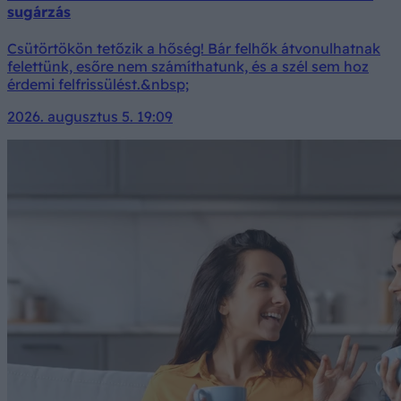
sugárzás
Csütörtökön tetőzik a hőség! Bár felhők átvonulhatnak
felettünk, esőre nem számíthatunk, és a szél sem hoz
érdemi felfrissülést.&nbsp;
2026. augusztus 5. 19:09