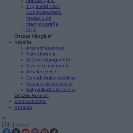
MR-vizsgálat
Triglicerid szint
LDL-koleszterin
Magas CRP
Mammográfia
EKG
Összes Vizsgálat
Kezelés
Aranyér kezelése
Kemoterápia
Szürkehályog műtét
Vízszerű hasmenés
Afta kezelése
Dagadt boka kezelése
Napallergia kezelése
Fülgyulladás kezelése
Összes Kezelés
Életmódváltás
Kutatás