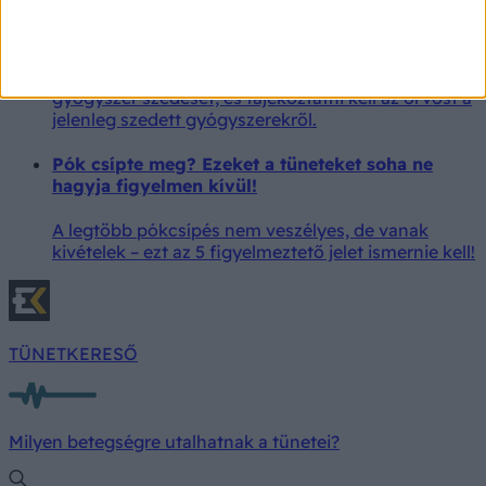
6 gyógyszer, ami véres székletet okozhat: ha vér
jelenik meg a székletben, fontos orvoshoz fordulni,
nem szabad saját kezdeményezésre abbahagyni a
gyógyszer szedését, és tájékoztatni kell az orvost a
jelenleg szedett gyógyszerekről.
Pók csípte meg? Ezeket a tüneteket soha ne
hagyja figyelmen kívül!
A legtöbb pókcsípés nem veszélyes, de vanak
kivételek – ezt az 5 figyelmeztető jelet ismernie kell!
TÜNETKERESŐ
Milyen betegségre utalhatnak a tünetei?