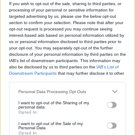
nem elég a vény nélküli
If you wish to opt-out of the sale, sharing to third parties, or
fájdalomcsillapító
processing of your personal or sensitive information for
targeted advertising by us, please use the below opt-out
section to confirm your selection. Please note that after your
opt-out request is processed you may continue seeing
interest-based ads based on personal information utilized by
us or personal information disclosed to third parties prior to
your opt-out. You may separately opt-out of the further
disclosure of your personal information by third parties on the
IAB’s list of downstream participants. This information may
also be disclosed by us to third parties on the
IAB’s List of
Downstream Participants
that may further disclose it to other
third parties.
Please note that this website/app uses one or more Google
Personal Data Processing Opt Outs
services and may gather and store information including but
not limited to your visit or usage behaviour. You may click to
I want to opt-out of the Sharing of my
personal data.
grant or deny consent to Google and its third-party tags to
Opted In
use your data for below specified purposes in below Google
consent section.
I want to opt-out of the Sale of my
Personal Data.
Opted In