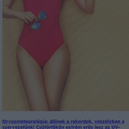
Orvosmeteorológia: dőlnek a rekordok, veszélyben a
szervezetünk! Csütörtökön extrém erős lesz az UV-