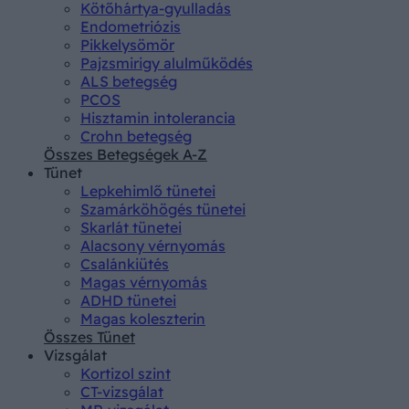
Kötőhártya-gyulladás
Endometriózis
Pikkelysömör
Pajzsmirigy alulműködés
ALS betegség
PCOS
Hisztamin intolerancia
Crohn betegség
Összes Betegségek A-Z
Tünet
Lepkehimlő tünetei
Szamárköhögés tünetei
Skarlát tünetei
Alacsony vérnyomás
Csalánkiütés
Magas vérnyomás
ADHD tünetei
Magas koleszterin
Összes Tünet
Vizsgálat
Kortizol szint
CT-vizsgálat