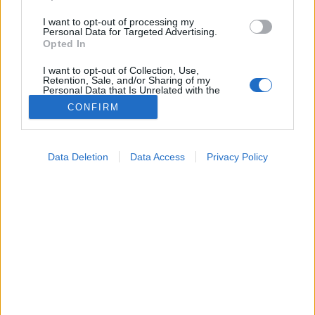
I want to opt-out of processing my
Personal Data for Targeted Advertising.
Opted In
I want to opt-out of Collection, Use,
Retention, Sale, and/or Sharing of my
Personal Data that Is Unrelated with the
Purposes for which it was collected.
CONFIRM
Opted Out
Betegségek
Google consents
2024. június 26. 11:04
Data Deletion
Data Access
Privacy Policy
Megosztás
Küldés
Küldés Messengeren
I want to allow Google to enable storage
related to advertising like cookies on web or
device identifiers in apps.
A neurológus szakorvos elmondja, milyen esetekben,
I want to allow my user data to be sent to
milyen kísérő tünetek esetén fontos, hogy felkeressük
Google for online advertising purposes.
az orvosunkat.
I want to allow Google to send me
personalized advertising.
I want to allow Google to enable storage