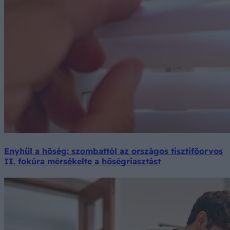
Enyhül a hőség: szombattól az országos tisztifőorvos
II. fokúra mérsékelte a hőségriasztást