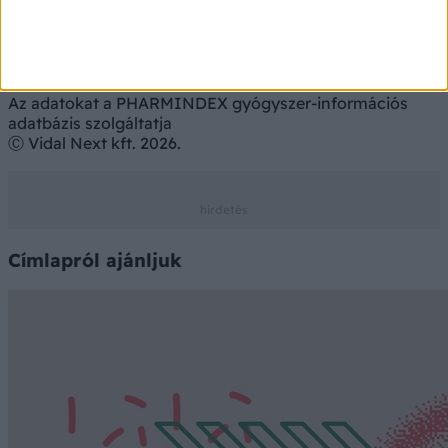
Az adatokat a PHARMINDEX gyógyszer-információs
adatbázis szolgáltatja
Ⓒ Vidal Next kft. 2026.
Címlapról ajánljuk