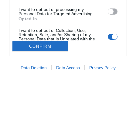
I want to opt-out of processing my
Personal Data for Targeted Advertising.
Opted In
I want to opt-out of Collection, Use,
Retention, Sale, and/or Sharing of my
Personal Data that Is Unrelated with the
Purposes for which it was collected.
Betegségek
CONFIRM
Opted Out
2022. május 28. 13:34
Megosztás
Küldés
Küldés Messengeren
Google consents
Data Deletion
Data Access
Privacy Policy
I want to allow Google to enable storage
related to advertising like cookies on web or
Az idiopathiás tüdőfibrózis (IPF) olyan betegség,
device identifiers in apps.
amely a tüdő visszafordíthatatlan hegesedésével jár.
I want to allow my user data to be sent to
Google for online advertising purposes.
I want to allow Google to send me
personalized advertising.
I want to allow Google to enable storage