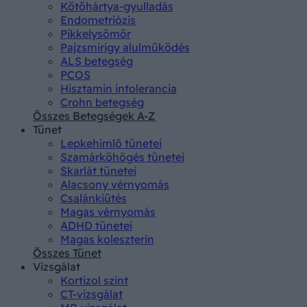
Kötőhártya-gyulladás
Endometriózis
Pikkelysömör
Pajzsmirigy alulműködés
ALS betegség
PCOS
Hisztamin intolerancia
Crohn betegség
Összes Betegségek A-Z
Tünet
Lepkehimlő tünetei
Szamárköhögés tünetei
Skarlát tünetei
Alacsony vérnyomás
Csalánkiütés
Magas vérnyomás
ADHD tünetei
Magas koleszterin
Összes Tünet
Vizsgálat
Kortizol szint
CT-vizsgálat