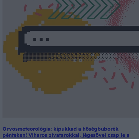
Orvosmeteorológia: kipukkad a hőségbuborék
pénteken! Viharos zivatarokkal, jégesővel csap le a