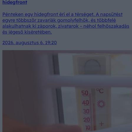
hidegfront
Pénteken egy hidegfront éri el a térséget. A napsütést
egyre többször zavarják gomolyfelhők, és többfelé
alakulhatnak ki záporok, zivatarok – néhol felhőszakadás
és jégeső kíséretében.
2026. augusztus 6. 19:20