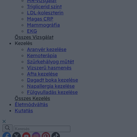
MR-vizsgálat
Triglicerid szint
LDL-koleszterin
Magas CRP
Mammográfia
EKG
Összes Vizsgálat
Kezelés
Aranyér kezelése
Kemoterápia
Szürkehályog műtét
Vízszerű hasmenés
Afta kezelése
Dagadt boka kezelése
Napallergia kezelése
Fülgyulladás kezelése
Összes Kezelés
Életmódváltás
Kutatás