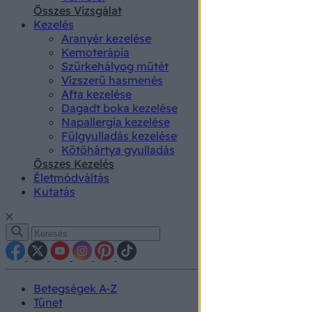
authenti
Összes Vizsgálat
Kezelés
Aranyér kezelése
Kemoterápia
Szürkehályog műtét
Vízszerű hasmenés
Afta kezelése
Dagadt boka kezelése
Napallergia kezelése
Fülgyulladás kezelése
Kötőhártya gyulladás
Összes Kezelés
Életmódváltás
Kutatás
Betegségek A-Z
Tünet