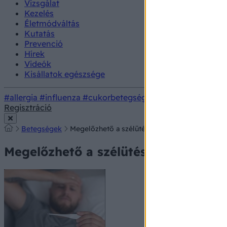
Vizsgálat
Kezelés
Életmódváltás
Kutatás
Prevenció
Hírek
Videók
Kisállatok egészsége
#allergia
#influenza
#cukorbetegség
#orvosmeteorológi
Regisztráció
Betegségek
Megelőzhető a szélütés, ha időben felismerjük 
Megelőzhető a szélütés, ha időben fe