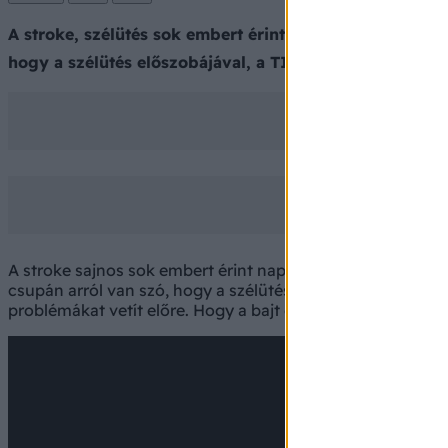
A stroke, szélütés sok embert érint napjainkban. Egyes
hogy a szélütés előszobájával, a TIA-val (átmeneti agyi
A stroke sajnos sok embert érint napjainkban. Egyes esetek
csupán arról van szó, hogy a szélütés előszobájával, a TI
problémákat vetít előre. Hogy a bajt elkerülhessük, műtét