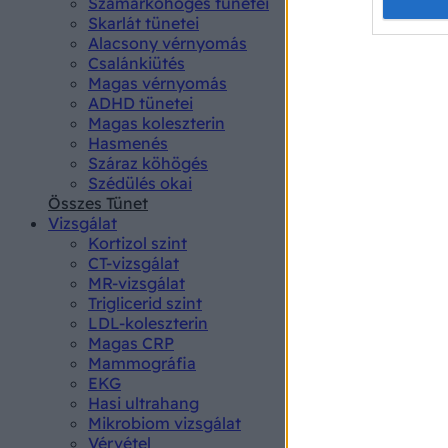
Opted 
Szamárköhögés tünetei
Skarlát tünetei
Alacsony vérnyomás
Google 
Csalánkiütés
Magas vérnyomás
I want t
ADHD tünetei
web or d
Magas koleszterin
Hasmenés
I want t
Száraz köhögés
purpose
Szédülés okai
Összes Tünet
I want 
Vizsgálat
Kortizol szint
I want t
CT-vizsgálat
web or d
MR-vizsgálat
Triglicerid szint
LDL-koleszterin
I want t
Magas CRP
or app.
Mammográfia
EKG
I want t
Hasi ultrahang
Mikrobiom vizsgálat
I want t
Vérvétel