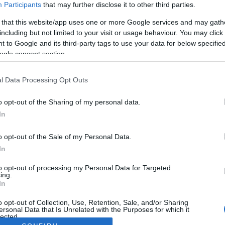
Participants
that may further disclose it to other third parties.
 that this website/app uses one or more Google services and may gath
including but not limited to your visit or usage behaviour. You may click 
 to Google and its third-party tags to use your data for below specifi
ogle consent section.
l Data Processing Opt Outs
o opt-out of the Sharing of my personal data.
In
o opt-out of the Sale of my Personal Data.
In
to opt-out of processing my Personal Data for Targeted
ing.
In
o opt-out of Collection, Use, Retention, Sale, and/or Sharing
ersonal Data that Is Unrelated with the Purposes for which it
lected.