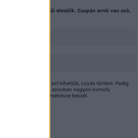
gfeljebb 1 napon belül elmúlik. Csupán arról van szó,
 napon belül elmúlik, azt hihetjük, csoda történt. Pedig
i zavar) találkoztunk, ami azonban nagyon komoly
, a Trombózisközpont érsebésze beszél.