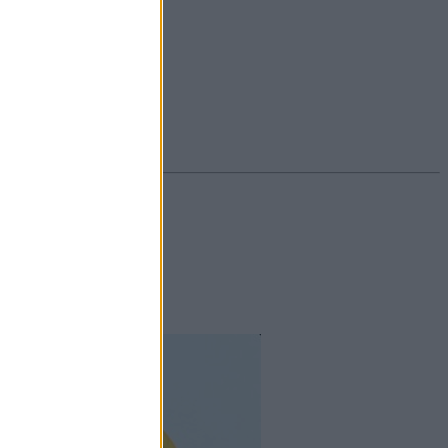
#ekcéma
#herpesz