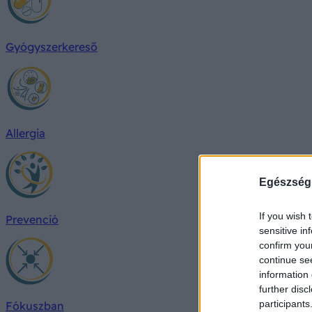
Gyógyszerkereső
Allergia
Egészség
If you wish 
Prevenció
sensitive in
confirm you
continue se
information 
further disc
participants
Fókuszban