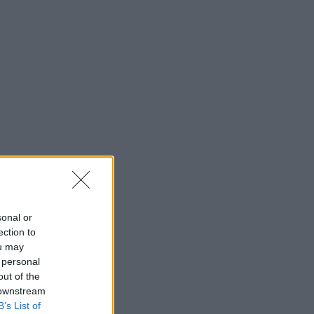
sonal or
ection to
ou may
 personal
out of the
 downstream
B’s List of