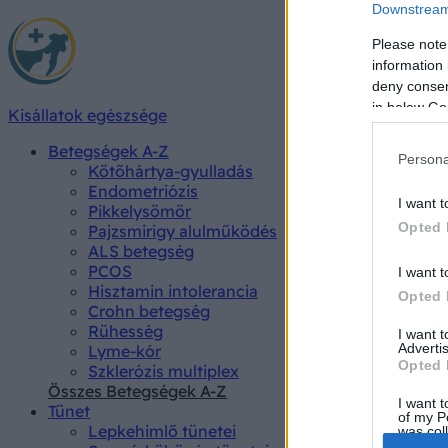
Downstream 
Please note
information 
deny consent
in below Go
Kisállatok egészsége
Betegségek A-Z
Persona
Kötőhártya-gyulladás
Endometriózis
I want t
Pikkelysömör
Opted 
Pajzsmirigy alulműködés
ALS betegség
PCOS
I want t
Hisztamin intolerancia
Opted 
Crohn betegség
Rühesség
I want 
Advertis
Lyme-kór
Opted 
Szklerózis multiplex
Összes Betegségek A-Z
I want t
Tünet
of my P
Lepkehimlő tünetei
was col