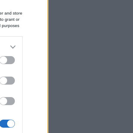
er and store
to grant or
ed purposes