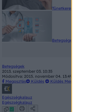
Tünetkereső
Betegségek A-Z
Betegségek
2013. szeptember 03. 10:35
Módosítva: 2015. november 04. 13:49
Megosztás
Küldés
Küldés Messengeren
Egészségkalauz
Egészségkalauz