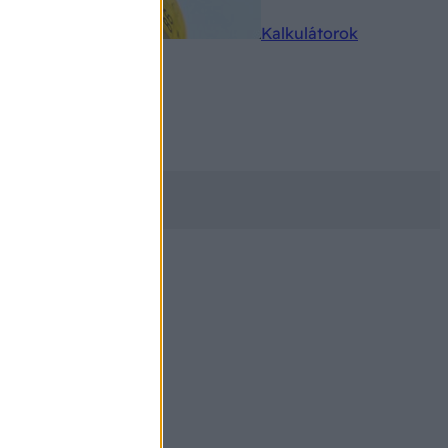
rkereső
Kalkulátorok