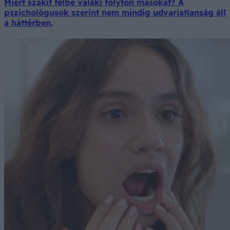
Miért szakít félbe valaki folyton másokat? A
pszichológusok szerint nem mindig udvariatlanság áll
a háttérben.