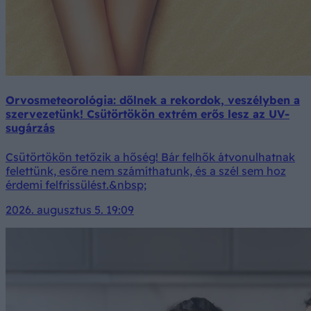
Orvosmeteorológia: dőlnek a rekordok, veszélyben a
szervezetünk! Csütörtökön extrém erős lesz az UV-
sugárzás
Csütörtökön tetőzik a hőség! Bár felhők átvonulhatnak
felettünk, esőre nem számíthatunk, és a szél sem hoz
érdemi felfrissülést.&nbsp;
2026. augusztus 5. 19:09