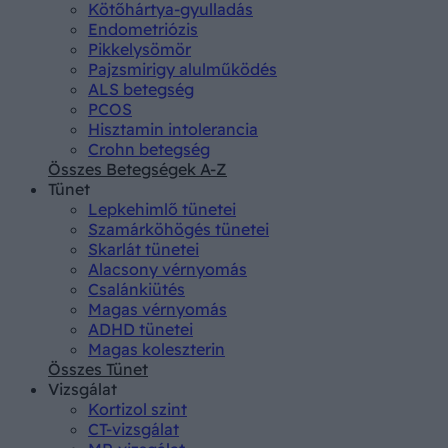
Kötőhártya-gyulladás
Endometriózis
Pikkelysömör
Pajzsmirigy alulműködés
ALS betegség
PCOS
Hisztamin intolerancia
Crohn betegség
Összes Betegségek A-Z
Tünet
Lepkehimlő tünetei
Szamárköhögés tünetei
Skarlát tünetei
Alacsony vérnyomás
Csalánkiütés
Magas vérnyomás
ADHD tünetei
Magas koleszterin
Összes Tünet
Vizsgálat
Kortizol szint
CT-vizsgálat