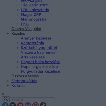
MR-vizsgálat
Triglicerid szint
LDL-koleszterin
Magas CRP
Mammográfia
EKG
Összes Vizsgálat
Kezelés
Aranyér kezelése
Kemoterápia
Szürkehályog műtét
Vízszerű hasmenés
Afta kezelése
Dagadt boka kezelése
Napallergia kezelése
Fülgyulladás kezelése
Összes Kezelés
Életmódváltás
Kutatás