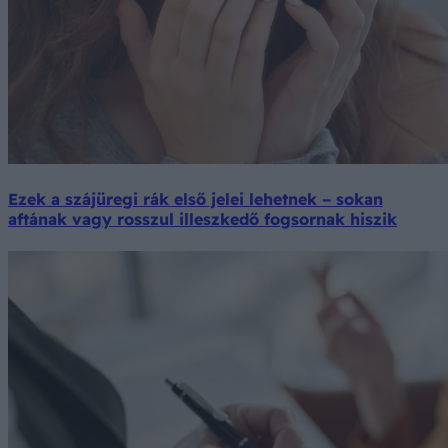
Ezek a szájüregi rák első jelei lehetnek – sokan
aftának vagy rosszul illeszkedő fogsornak hiszik