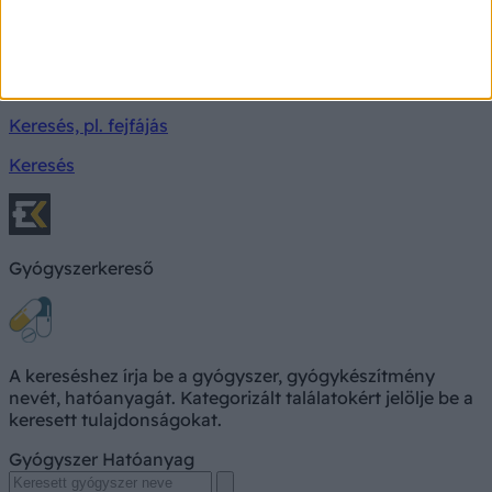
Milyen betegségre utalhatnak a tünetei?
Keresés, pl. fejfájás
Keresés
Gyógyszerkereső
A kereséshez írja be a gyógyszer, gyógykészítmény
nevét, hatóanyagát. Kategorizált találatokért jelölje be a
keresett tulajdonságokat.
Gyógyszer
Hatóanyag