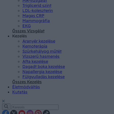
MR-vizsgálat
Triglicerid szint
LDL-koleszterin
Magas CRP
Mammográfia
EKG
Összes Vizsgálat
Kezelés
Aranyér kezelése
Kemoterápia
Szürkehályog műtét
Vízszerű hasmenés
Afta kezelése
Dagadt boka kezelése
Napallergia kezelése
Fülgyulladás kezelése
Összes Kezelés
Életmódváltás
Kutatás