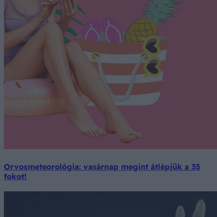
Orvosmeteorológia: vasárnap megint átlépjük a 35
fokot!