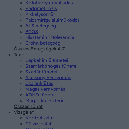
Kötőhártya-gyulladás
Endometriózis
Pikkelysömör
Pajzsmirigy alulműködés
ALS betegség
PCOS
Hisztamin intolerancia
Crohn betegség
Összes Betegségek A-Z
Tünet
Lepkehimlő tünetei
Szamárköhögés tünetei
Skarlát tünetei
Alacsony vérnyomás
Csalánkiütés
Magas vérnyomás
ADHD tünetei
Magas koleszterin
Összes Tünet
Vizsgálat
Kortizol szint
CT-vizsgálat