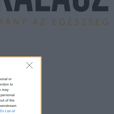
sonal or
ection to
ou may
 personal
out of the
 downstream
B’s List of