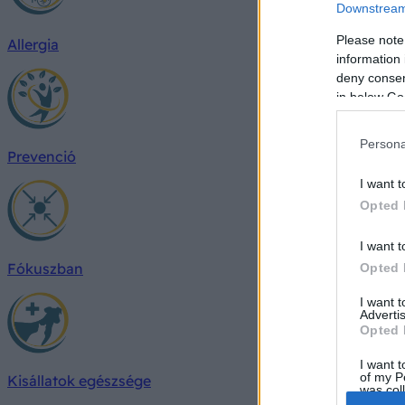
Downstream 
Please note
Allergia
information 
deny consent
in below Go
Persona
Prevenció
I want t
Opted 
I want t
Fókuszban
Opted 
I want 
Advertis
Opted 
I want t
of my P
Kisállatok egészsége
was col