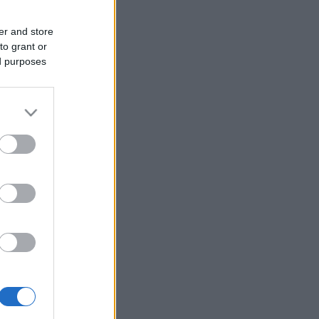
er and store
to grant or
ed purposes