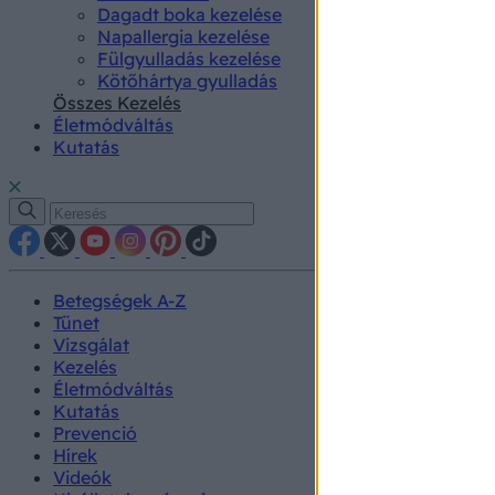
Dagadt boka kezelése
Napallergia kezelése
Fülgyulladás kezelése
Kötőhártya gyulladás
Összes Kezelés
Életmódváltás
Kutatás
Betegségek A-Z
Tünet
Vizsgálat
Kezelés
Életmódváltás
Kutatás
Prevenció
Hírek
Videók