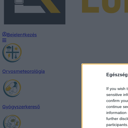
Bejelentkezés
Orvosmeteorológia
Egészség
If you wish 
sensitive in
confirm you
Gyógyszerkereső
continue se
information 
further disc
participants