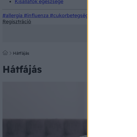
Kisállatok egészsége
#allergia
#influenza
#cukorbetegség
#orvosmeteorológi
Regisztráció
Hátfájás
Hátfájás