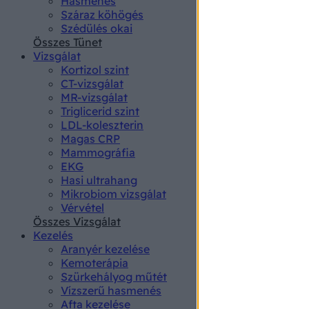
Hasmenés
authenti
Száraz köhögés
Szédülés okai
Összes Tünet
Vizsgálat
Kortizol szint
CT-vizsgálat
MR-vizsgálat
Triglicerid szint
LDL-koleszterin
Magas CRP
Mammográfia
EKG
Hasi ultrahang
Mikrobiom vizsgálat
Vérvétel
Összes Vizsgálat
Kezelés
Aranyér kezelése
Kemoterápia
Szürkehályog műtét
Vízszerű hasmenés
Afta kezelése