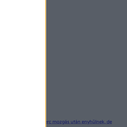
aszok sokszor néhány perc mozgás után enyhülnek, de