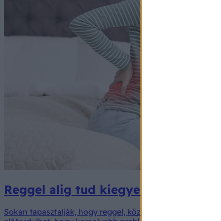
Reggel alig tud kiegyenesedni? Ez s
Sokan tapasztalják, hogy reggel, közvetlenül ébredés utá