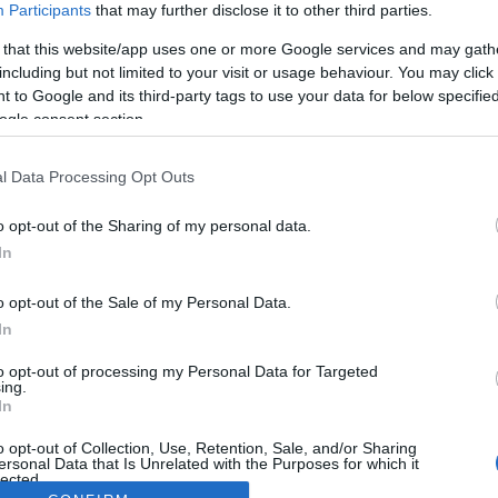
Participants
that may further disclose it to other third parties.
 that this website/app uses one or more Google services and may gath
including but not limited to your visit or usage behaviour. You may click 
 to Google and its third-party tags to use your data for below specifi
ogle consent section.
l Data Processing Opt Outs
o opt-out of the Sharing of my personal data.
In
o opt-out of the Sale of my Personal Data.
In
to opt-out of processing my Personal Data for Targeted
ing.
In
o opt-out of Collection, Use, Retention, Sale, and/or Sharing
ersonal Data that Is Unrelated with the Purposes for which it
lected.