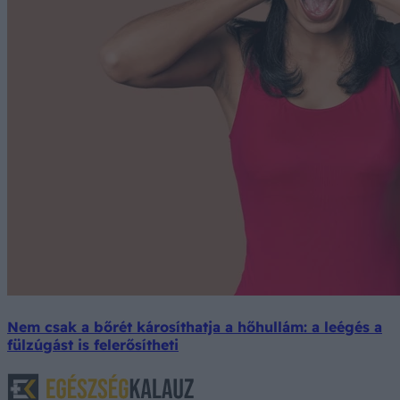
Nem csak a bőrét károsíthatja a hőhullám: a leégés a
fülzúgást is felerősítheti