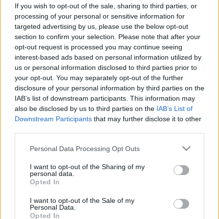
If you wish to opt-out of the sale, sharing to third parties, or
processing of your personal or sensitive information for
targeted advertising by us, please use the below opt-out
section to confirm your selection. Please note that after your
Betegségek
opt-out request is processed you may continue seeing
2011. április 06. 10:20
interest-based ads based on personal information utilized by
Módosítva: 2015. november 04. 13:49
us or personal information disclosed to third parties prior to
Megosztás
Küldés
Küldés Messengeren
your opt-out. You may separately opt-out of the further
disclosure of your personal information by third parties on the
IAB’s list of downstream participants. This information may
Egészségkalauz
also be disclosed by us to third parties on the
IAB’s List of
Egészségkalauz
Downstream Participants
that may further disclose it to other
third parties.
A nyugtalan láb nagyobb szívvel jár együtt. Vannak
Please note that this website/app uses one or more Google
Personal Data Processing Opt Outs
services and may gather and store information including but
emberek, akiknek kellemetlen panasza, hogy
not limited to your visit or usage behaviour. You may click to
I want to opt-out of the Sharing of my
nyugalomban, gyakran éjszaka is kényszeresen
personal data.
grant or deny consent to Google and its third-party tags to
Opted In
mozgatni kell a lábukat. Amerikai kutatók vizsgálata
use your data for below specified purposes in below Google
consent section.
szerint ilyenkor nemcsak a nyugtalan láb tünetekre
I want to opt-out of the Sale of my
Personal Data.
kell figyelni, hanem a szívet is célszerű megvizsgálni,
Opted In