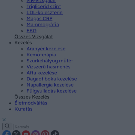
MR-vizsgálat
Triglicerid szint
LDL-koleszterin
Magas CRP
Mammográfia
EKG
Összes Vizsgálat
Kezelés
Aranyér kezelése
Kemoterápia
Szürkehályog műtét
Vízszerű hasmenés
Afta kezelése
Dagadt boka kezelése
Napallergia kezelése
Fülgyulladás kezelése
Összes Kezelés
Életmódváltás
Kutatás