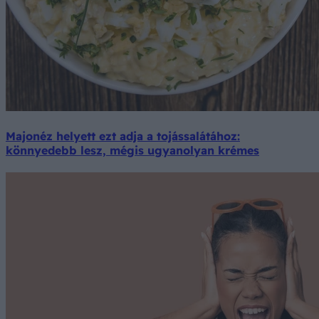
Majonéz helyett ezt adja a tojássalátához:
könnyedebb lesz, mégis ugyanolyan krémes