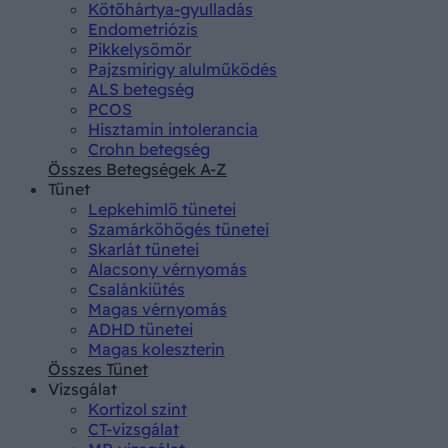
Kötőhártya-gyulladás
Endometriózis
Pikkelysömör
Pajzsmirigy alulműködés
ALS betegség
PCOS
Hisztamin intolerancia
Crohn betegség
Összes Betegségek A-Z
Tünet
Lepkehimlő tünetei
Szamárköhögés tünetei
Skarlát tünetei
Alacsony vérnyomás
Csalánkiütés
Magas vérnyomás
ADHD tünetei
Magas koleszterin
Összes Tünet
Vizsgálat
Kortizol szint
CT-vizsgálat