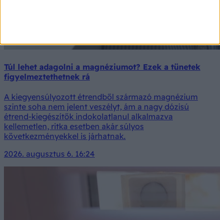
Túl lehet adagolni a magnéziumot? Ezek a tünetek
figyelmeztethetnek rá
A kiegyensúlyozott étrendből származó magnézium
szinte soha nem jelent veszélyt, ám a nagy dózisú
étrend-kiegészítők indokolatlanul alkalmazva
kellemetlen, ritka esetben akár súlyos
következményekkel is járhatnak.
2026. augusztus 6. 16:24